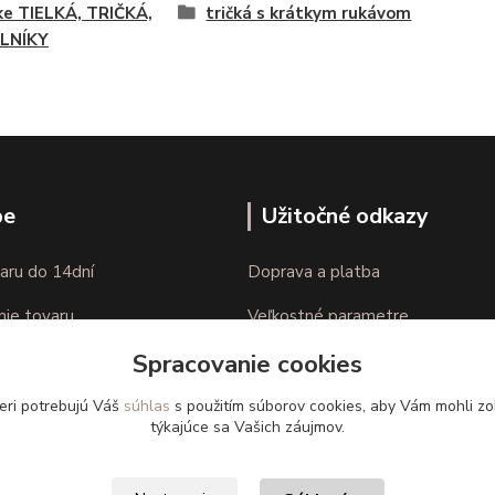
e TIELKÁ, TRIČKÁ,
tričká s krátkym rukávom
LNÍKY
pe
Užitočné odkazy
aru do 14dní
Doprava a platba
nie tovaru
Veľkostné parametre
Spracovanie cookies
Ako nakupovať
eri potrebujú Váš
súhlas
s použitím súborov cookies, aby Vám mohli zo
týkajúce sa Vašich záujmov.