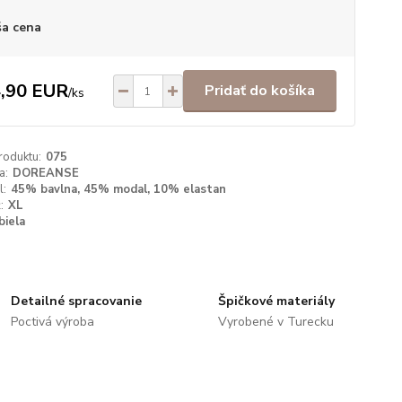
a cena
,90 EUR
Pridať do košíka
/
ks
roduktu:
075
a:
DOREANSE
l:
45% bavlna, 45% modal, 10% elastan
:
XL
biela
Detailné spracovanie
Špičkové materiály
Poctivá výroba
Vyrobené v Turecku