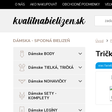
O NÁS
AKO NAKUPOVAŤ
OBCHODNÉ PODMIENKY
VEĽ
DÁMSKA - SPODNÁ BIELIZEŇ
Úvod
P
Trič
Dámske BODY
viac farie
Dámske TIELKÁ, TRIČKÁ
Dámske NOHAVIČKY
Dámske SETY -
KOMPLETY
Dámske LEGÍNY