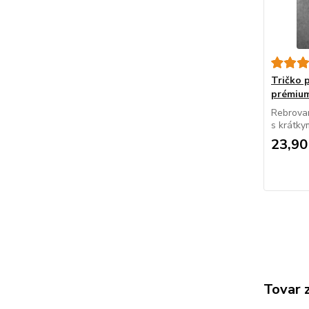
Tričko
prémiu
Rebrovan
s krátky
23,90
Tovar 