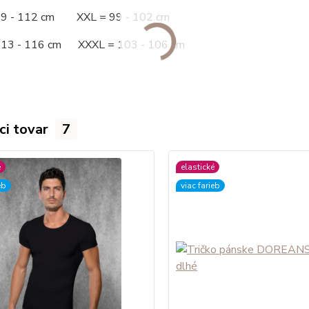
09 - 112 cm XXL = 99 - 102 cm
113 - 116 cm XXXL = 103 - 106 cm
ci tovar
7
é
elastické
eb
viac farieb