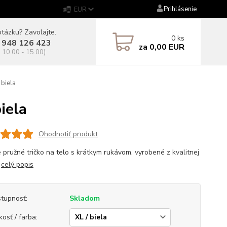
Prihlásenie
EUR
tázku? Zavolajte.
0
ks
 948 126 423
za
0,00 EUR
. 10.00 - 15.00)
biela
iela
Ohodnotiť produkt
 pružné tričko na telo s krátkym rukávom, vyrobené z kvalitnej
.
celý popis
tupnosť:
Skladom
kosť / farba: