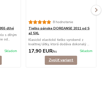
8 hodnotenie
Tr
955 dlhé
Tielko pánske DOREANSE 2011 od S
Pán
ruk
až 5XL
elo s dlhým
e od...
Klasické elastické tielko vyrobené z
kvaltnej látky, ktorá dodáva dokonalý ...
17,90 EUR
2
Skladom
Skladom
/
ks
Zvoliť variant