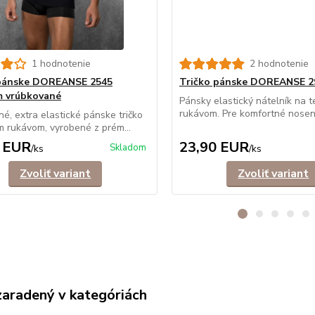
1 hodnotenie
2 hodnotenie
 pánske DOREANSE 2545
Tričko pánske DOREANSE 2
m vrúbkované
Pánsky elastický nátelník na t
rukávom. Pre komfortné noseni
é, extra elastické pánske tričko
m rukávom, vyrobené z prém...
 EUR
23,90 EUR
Skladom
/
ks
/
ks
Zvoliť variant
Zvoliť variant
zaradený v kategóriách