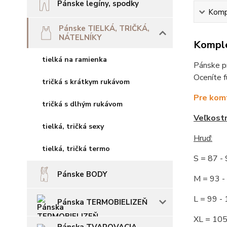
Pánske legíny, spodky
Kompl
Pánske TIELKÁ, TRIČKÁ,
NÁTELNÍKY
Komple
tielká na ramienka
Pánske pr
Oceníte f
tričká s krátkym rukávom
Pre komf
tričká s dlhým rukávom
Veľkost
tielká, tričká sexy
Hruď
:
tielká, tričká termo
S = 87 
Pánske BODY
M = 93
L = 99 
Pánska TERMOBIELIZEŇ
XL = 10