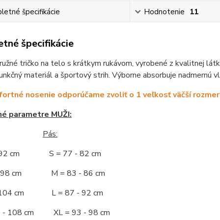
etné špecifikácie
Hodnotenie
11
tné špecifikácie
užné tričko na telo s krátkym rukávom, vyrobené z kvalitnej látk
unkčný materiál a športový strih. Výborne absorbuje nadmernú vl
ortné nosenie odporúčame zvoliť o 1 veľkosť väčší rozmer
né parametre MUŽI:
Pás:
- 92 cm S = 77 - 82 cm
 - 98 cm M = 83 - 86 cm
- 104 cm L = 87 - 92 cm
5 - 108 cm XL = 93 - 98 cm