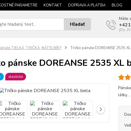
KOSTNÉ PARAMETRE
KONTAKT
DOPRAVA A PLATBA
BLOG
Máte o
Hľadať
+421
(Po.-Pi
ánske TIELKÁ, TRIČKÁ, NÁTELNÍKY
Tričko pánske DOREANSE 2535 XL 
ko pánske DOREANSE 2535 XL b
b
elastické
Pánske
látky...
Dos
Veľ