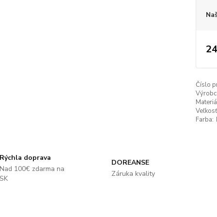
Naš
24
Číslo p
Výrobc
Materiá
Veľkosť
Farba:
Rýchla doprava
DOREANSE
Nad 100€ zdarma na
Záruka kvality
SK