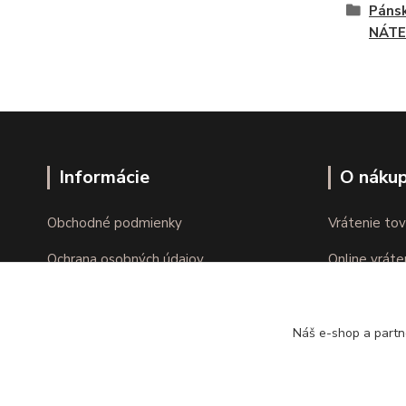
Pánsk
NÁTE
Informácie
O náku
Obchodné podmienky
Vrátenie tov
Ochrana osobných údajov
Online vráte
Kontakty
Reklamácie
Náš e-shop a partn