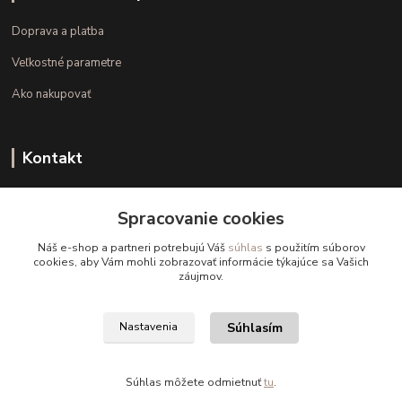
Doprava a platba
Veľkostné parametre
Ako nakupovať
Kontakt
+421 948 126 423
Spracovanie cookies
(Po.-Pi. 10.00 - 15.00)
Náš e-shop a partneri potrebujú Váš
súhlas
s použitím súborov
info@kvalitnaBielizen.sk
cookies, aby Vám mohli zobrazovať informácie týkajúce sa Vašich
záujmov.
Súhlasím
Nastavenia
Copyright © kvalitnabielizen.sk
Súhlas môžete odmietnuť
tu
.