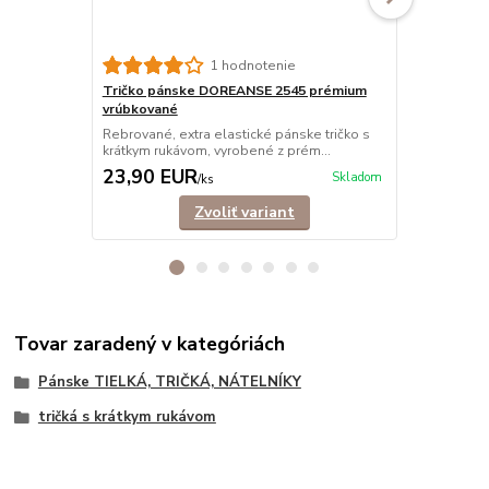
1 hodnotenie
Tričko pánske DOREANSE 2545 prémium
Tričko páns
vrúbkované
Pánsky elast
rukávom. Pre
Rebrované, extra elastické pánske tričko s
krátkym rukávom, vyrobené z prém...
23,90 EUR
23,90 E
Skladom
/
ks
Zvoliť variant
Tovar zaradený v kategóriách
Pánske TIELKÁ, TRIČKÁ, NÁTELNÍKY
tričká s krátkym rukávom