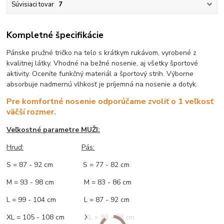
Súvisiaci tovar
7
Kompletné špecifikácie
Pánske pružné tričko na telo s krátkym rukávom, vyrobené z
kvalitnej látky. Vhodné na bežné nosenie, aj všetky športové
aktivity. Oceníte funkčný materiál a športový strih. Výborne
absorbuje nadmernú vlhkosť je príjemná na nosenie a dotyk.
Pre komfortné nosenie odporúčame zvoliť o 1 veľkosť
väčší rozmer.
Veľkostné parametre MUŽI:
Hruď
:
Pás:
S = 87 - 92 cm S = 77 - 82 cm
M = 93 - 98 cm M = 83 - 86 cm
L = 99 - 104 cm L = 87 - 92 cm
XL = 105 - 108 cm XL = 93 - 98 cm