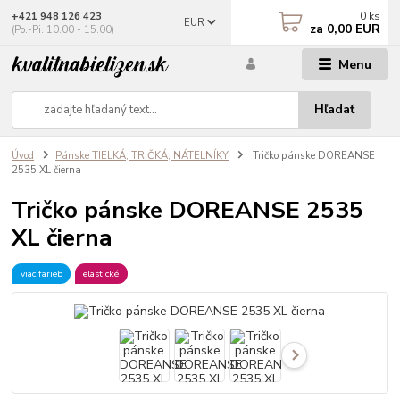
0
ks
+421 948 126 423
EUR
za
0,00 EUR
(Po.-Pi. 10.00 - 15.00)
Menu
Hľadať
Úvod
Pánske TIELKÁ, TRIČKÁ, NÁTELNÍKY
Tričko pánske DOREANSE
2535 XL čierna
Tričko pánske DOREANSE 2535
XL čierna
viac farieb
elastické