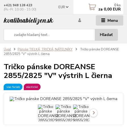
0
ks
+421 948 126 423
EUR
za
0,00 EUR
(Po.-Pi. 10.00 - 15.00)
Menu
Hľadať
Úvod
Pánske TIELKÁ, TRIČKÁ, NÁTELNÍKY
Tričko pánske DOREANSE
2855/2825 "V" výstrih L čierna
Tričko pánske DOREANSE
2855/2825 "V" výstrih L čierna
viac farieb
elastické