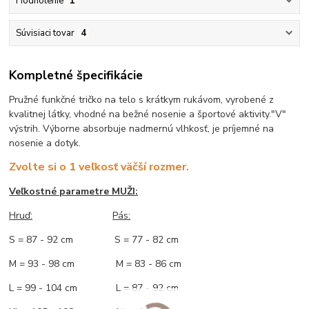
Hodnotenie
1
Súvisiaci tovar
4
Kompletné špecifikácie
Pružné funkčné tričko na telo s krátkym rukávom, vyrobené z
kvalitnej látky, vhodné na bežné nosenie a športové aktivity."V"
výstrih. Výborne absorbuje nadmernú vlhkosť, je príjemné na
nosenie a dotyk.
Zvolte si o 1 veľkosť väčší rozmer.
Veľkostné parametre MUŽI:
Hruď
:
Pás:
S = 87 - 92 cm S = 77 - 82 cm
M = 93 - 98 cm M = 83 - 86 cm
L = 99 - 104 cm L = 87 - 92 cm