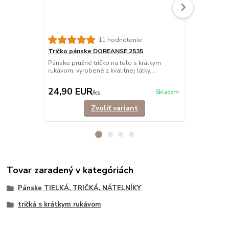
11 hodnotenie
Tričko pánske DOREANSE 2535
Tričko pán
vrúbkované
Pánske pružné tričko na telo s krátkym
rukávom, vyrobené z kvalitnej látky....
Rebrované, e
krátkym ruká
24,90 EUR
23,90 E
Skladom
/
ks
Zvoliť variant
Tovar zaradený v kategóriách
Pánske TIELKÁ, TRIČKÁ, NÁTELNÍKY
tričká s krátkym rukávom