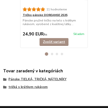
11 hodnotenie
Tričko pánske DOREANSE 2535
Tričko pán
vrúbkované
Pánske pružné tričko na telo s krátkym
rukávom, vyrobené z kvalitnej látky....
Rebrované, e
krátkym ruká
24,90 EUR
23,90 E
Skladom
/
ks
Zvoliť variant
Tovar zaradený v kategóriách
Pánske TIELKÁ, TRIČKÁ, NÁTELNÍKY
tričká s krátkym rukávom