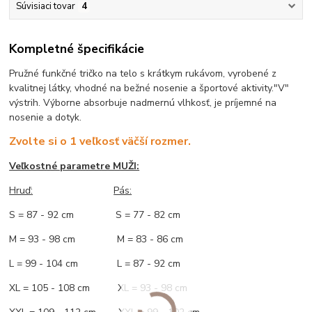
Súvisiaci tovar
4
Kompletné špecifikácie
Pružné funkčné tričko na telo s krátkym rukávom, vyrobené z
kvalitnej látky, vhodné na bežné nosenie a športové aktivity."V"
výstrih. Výborne absorbuje nadmernú vlhkosť, je príjemné na
nosenie a dotyk.
Zvolte si o 1 veľkosť väčší rozmer.
Veľkostné parametre MUŽI:
Hruď
:
Pás:
S = 87 - 92 cm S = 77 - 82 cm
M = 93 - 98 cm M = 83 - 86 cm
L = 99 - 104 cm L = 87 - 92 cm
XL = 105 - 108 cm XL = 93 - 98 cm