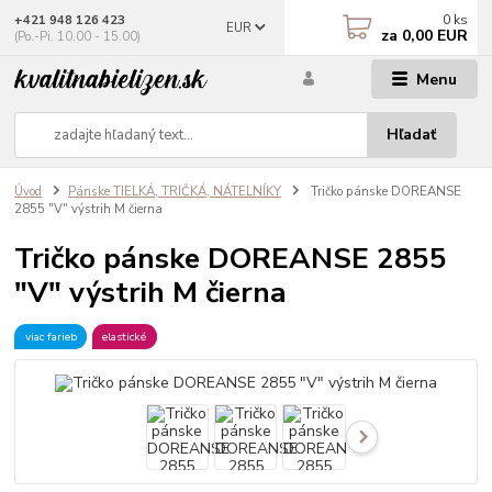
0
ks
+421 948 126 423
EUR
za
0,00 EUR
(Po.-Pi. 10.00 - 15.00)
Menu
Hľadať
Úvod
Pánske TIELKÁ, TRIČKÁ, NÁTELNÍKY
Tričko pánske DOREANSE
2855 "V" výstrih M čierna
Tričko pánske DOREANSE 2855
"V" výstrih M čierna
viac farieb
elastické