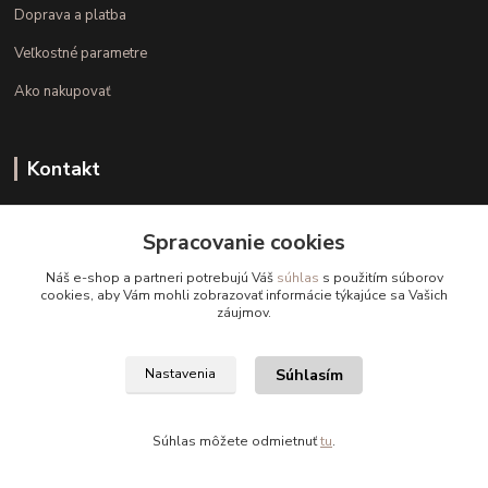
Doprava a platba
Veľkostné parametre
Ako nakupovať
Kontakt
+421 948 126 423
Spracovanie cookies
(Po.-Pi. 10.00 - 15.00)
Náš e-shop a partneri potrebujú Váš
súhlas
s použitím súborov
info@kvalitnaBielizen.sk
cookies, aby Vám mohli zobrazovať informácie týkajúce sa Vašich
záujmov.
Súhlasím
Nastavenia
Copyright © kvalitnabielizen.sk
Súhlas môžete odmietnuť
tu
.