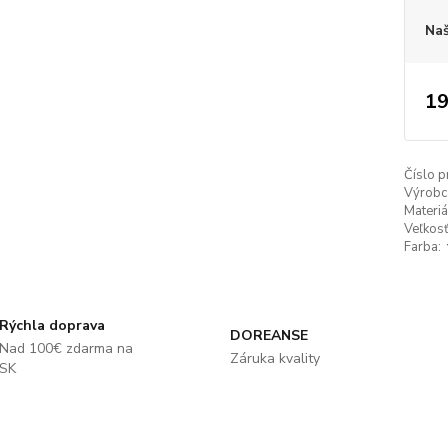
Naš
19
Číslo p
Výrobc
Materiá
Veľkosť
Farba:
Rýchla doprava
DOREANSE
Nad 100€ zdarma na
Záruka kvality
SK