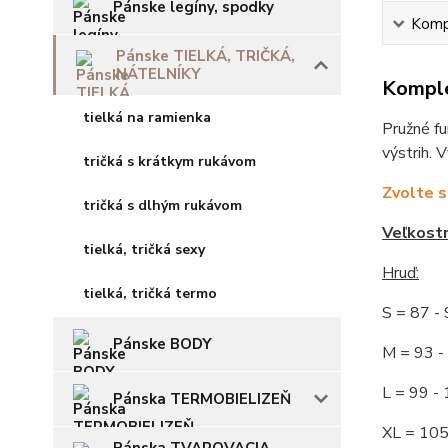
Pánske legíny, spodky
Kompl
Pánske TIELKÁ, TRIČKÁ,
NÁTELNÍKY
Komple
tielká na ramienka
Pružné fu
výstrih. 
tričká s krátkym rukávom
Zvolte s
tričká s dlhým rukávom
Veľkost
tielká, tričká sexy
Hruď
:
tielká, tričká termo
S = 87 
Pánske BODY
M = 93
L = 99 
Pánska TERMOBIELIZEŇ
XL = 10