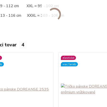
09 - 112 cm XXL = 99 - 102 cm
113 - 116 cm XXXL = 103 - 106 cm
ci tovar
4
é
elastické
eb
viac farieb