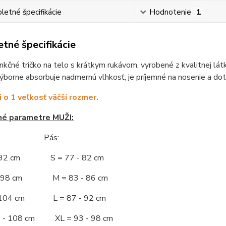
etné špecifikácie
Hodnotenie
1
tné špecifikácie
nkčné tričko na telo s krátkym rukávom, vyrobené z kvalitnej lát
Výborne absorbuje nadmernú vlhkosť, je príjemné na nosenie a dot
i o 1 veľkosť väčší rozmer.
né parametre MUŽI:
Pás:
- 92 cm S = 77 - 82 cm
 - 98 cm M = 83 - 86 cm
- 104 cm L = 87 - 92 cm
5 - 108 cm XL = 93 - 98 cm