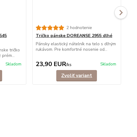
2 hodnotenie
545
Tričko pánske DOREANSE 2955 dlhé
Tr
"V"
Pánsky elastický nátelník na telo s dlhým
rukávom. Pre komfortné nosenie od...
nske tričko
Uni
 prém...
"V"
23,90 EUR
2
Skladom
Skladom
/
ks
Zvoliť variant