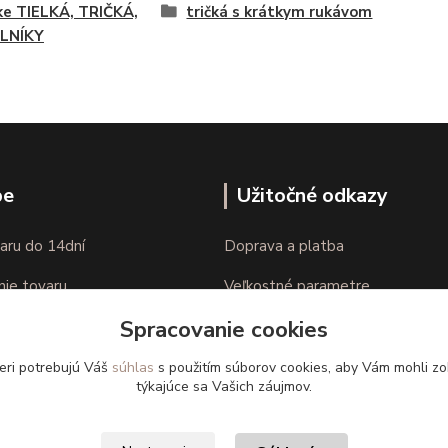
e TIELKÁ, TRIČKÁ,
tričká s krátkym rukávom
LNÍKY
pe
Užitočné odkazy
aru do 14dní
Doprava a platba
nie tovaru
Veľkostné parametre
Spracovanie cookies
Ako nakupovať
eri potrebujú Váš
súhlas
s použitím súborov cookies, aby Vám mohli zo
týkajúce sa Vašich záujmov.