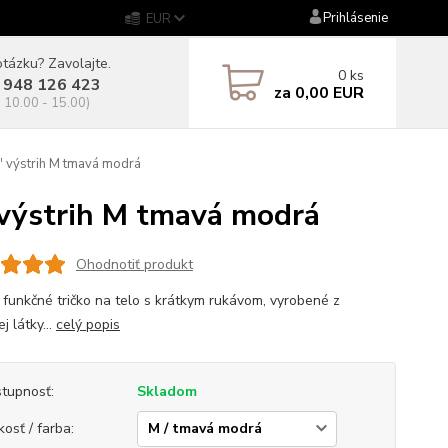
Prihlásenie
EUR
tázku? Zavolajte.
0
ks
 948 126 423
za
0,00 EUR
. 10.00 - 15.00)
 výstrih M tmavá modrá
výstrih M tmavá modrá
Ohodnotiť produkt
 funkčné tričko na telo s krátkym rukávom, vyrobené z
ej látky...
celý popis
tupnosť:
Skladom
kosť / farba: