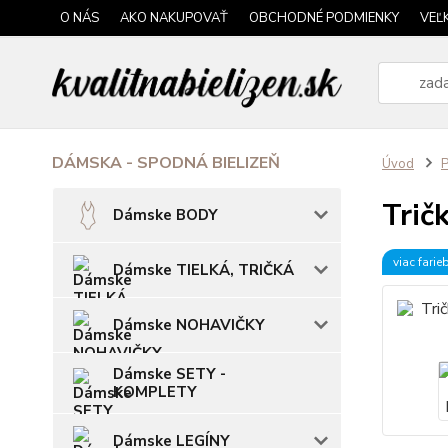
O NÁS
AKO NAKUPOVAŤ
OBCHODNÉ PODMIENKY
VEĽ
DÁMSKA - SPODNÁ BIELIZEŇ
Úvod
P
Trič
Dámske BODY
viac farie
Dámske TIELKÁ, TRIČKÁ
Dámske NOHAVIČKY
Dámske SETY -
KOMPLETY
Dámske LEGÍNY