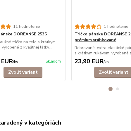
11 hodnotenie
1 hodnotenie
 pánske DOREANSE 2535
Tričko pánske DOREANSE 2
prémium vrúbkované
ružné tričko na telo s krátkym
vyrobené z kvalitnej látky....
Rebrované, extra elastické pá
s krátkym rukávom, vyrobené z
 EUR
23,90 EUR
Skladom
/
ks
/
ks
Zvoliť variant
Zvoliť variant
zaradený v kategóriách