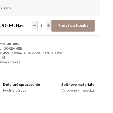
a cena
,90 EUR
Pridať do košíka
/
ks
roduktu:
085
a:
DOREANSE
l:
45% bavlna, 45% modal, 10% elastan
:
M
tmavá modrá
Detailné spracovanie
Špičkové materiály
Poctivá výroba
Vyrobené v Turecku