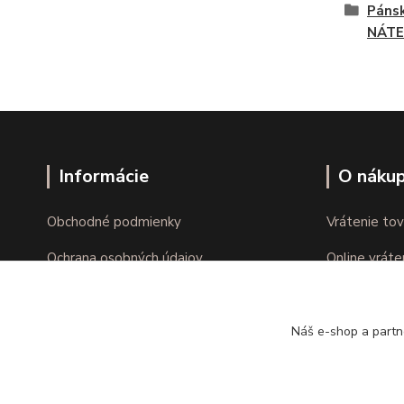
Pánsk
NÁTE
Informácie
O náku
Obchodné podmienky
Vrátenie tov
Ochrana osobných údajov
Online vráte
Kontakty
Reklamácie
Náš e-shop a partn