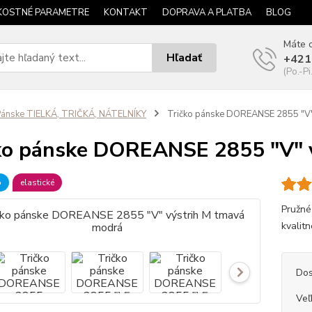
KOSTNÉ PARAMETRE
KONTAKT
DOPRAVA A PLATBA
BLOG
Máte o
Hľadať
+421
(Po.-Pi
ánske TIELKÁ, TRIČKÁ, NÁTELNÍKY
Tričko pánske DOREANSE 2855 "V"
ko pánske DOREANSE 2855 "V" 
b
elastické
Pružné
kvalitn
Dos
Veľ