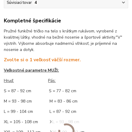
Súvisiaci tovar
4
Kompletné špecifikácie
Pružné funkčné tričko na telo s krátkym rukávom, vyrobené z
kvalitnej látky, vhodné na bežné nosenie a športové aktivity."V"
výstrih. Výborne absorbuje nadmernú vlhkosť, je príjemné na
nosenie a dotyk.
Zvolte si o 1 veľkosť väčší rozmer.
Veľkostné parametre MUŽI:
Hruď
:
Pás:
S = 87 - 92 cm S = 77 - 82 cm
M = 93 - 98 cm M = 83 - 86 cm
L = 99 - 104 cm L = 87 - 92 cm
XL = 105 - 108 cm XL = 93 - 98 cm