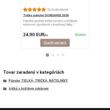
11 hodnotenie
Tričko pánske DOREANSE 2535
Tričko pán
vrúbkované
Pánske pružné tričko na telo s krátkym
rukávom, vyrobené z kvalitnej látky....
Rebrované, e
krátkym ruká
24,90 EUR
23,90 E
Skladom
/
ks
Zvoliť variant
Tovar zaradený v kategóriách
Pánske TIELKÁ, TRIČKÁ, NÁTELNÍKY
tričká s krátkym rukávom