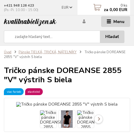
0
ks
+421 948 126 423
EUR
za
0,00 EUR
(Po.-Pi. 10.00 - 15.00)
Menu
Hľadať
Úvod
Pánske TIELKÁ, TRIČKÁ, NÁTELNÍKY
Tričko pánske DOREANSE
2855 "V" výstrih S biela
Tričko pánske DOREANSE 2855
"V" výstrih S biela
viac farieb
elastické