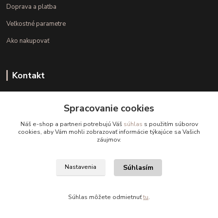
Doprava a platba
Veľkostné parametre
Ako nakupovať
Kontakt
+421 948 126 423
Spracovanie cookies
(Po.-Pi. 10.00 - 15.00)
Náš e-shop a partneri potrebujú Váš
súhlas
s použitím súborov
info@kvalitnaBielizen.sk
cookies, aby Vám mohli zobrazovať informácie týkajúce sa Vašich
záujmov.
Súhlasím
Nastavenia
Copyright © kvalitnabielizen.sk
Súhlas môžete odmietnuť
tu
.