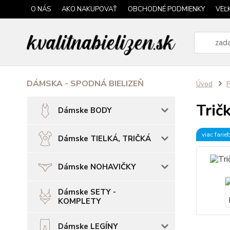
O NÁS
AKO NAKUPOVAŤ
OBCHODNÉ PODMIENKY
VEĽ
DÁMSKA - SPODNÁ BIELIZEŇ
Úvod
P
Trič
Dámske BODY
viac farie
Dámske TIELKÁ, TRIČKÁ
Dámske NOHAVIČKY
Dámske SETY -
KOMPLETY
Dámske LEGÍNY