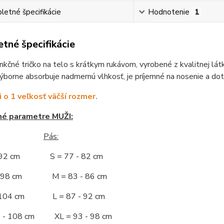
etné špecifikácie
Hodnotenie
1
tné špecifikácie
nkčné tričko na telo s krátkym rukávom, vyrobené z kvalitnej lát
Výborne absorbuje nadmernú vlhkosť, je príjemné na nosenie a dot
i o 1 veľkosť väčší rozmer.
né parametre MUŽI:
Pás:
- 92 cm S = 77 - 82 cm
 - 98 cm M = 83 - 86 cm
- 104 cm L = 87 - 92 cm
5 - 108 cm XL = 93 - 98 cm