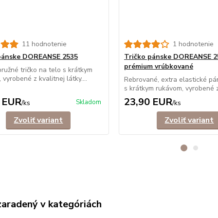
11 hodnotenie
1 hodnotenie
 pánske DOREANSE 2535
Tričko pánske DOREANSE 2
prémium vrúbkované
ružné tričko na telo s krátkym
vyrobené z kvalitnej látky....
Rebrované, extra elastické pá
s krátkym rukávom, vyrobené z
 EUR
23,90 EUR
Skladom
/
ks
/
ks
Zvoliť variant
Zvoliť variant
zaradený v kategóriách