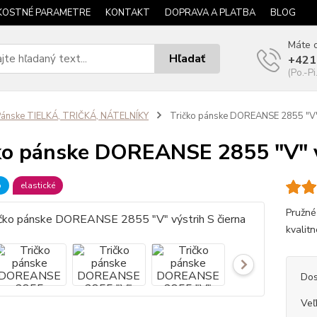
KOSTNÉ PARAMETRE
KONTAKT
DOPRAVA A PLATBA
BLOG
Máte o
Hľadať
+421
(Po.-Pi
ánske TIELKÁ, TRIČKÁ, NÁTELNÍKY
Tričko pánske DOREANSE 2855 "V" v
ko pánske DOREANSE 2855 "V" v
b
elastické
Pružné
kvalitn
Dos
Veľ