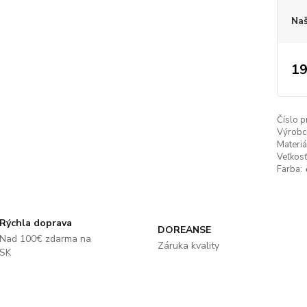
Naš
19
Číslo p
Výrobc
Materiá
Veľkosť
Farba:
Rýchla doprava
DOREANSE
Nad 100€ zdarma na
Záruka kvality
SK