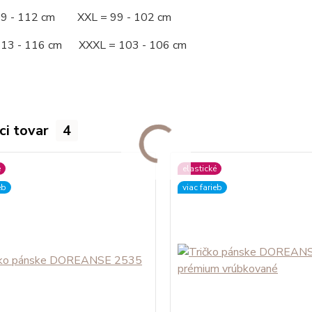
09 - 112 cm XXL = 99 - 102 cm
113 - 116 cm XXXL = 103 - 106 cm
ci tovar
4
é
elastické
eb
viac farieb