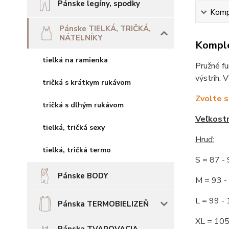
Pánske legíny, spodky
Kompl
Pánske TIELKÁ, TRIČKÁ,
NÁTELNÍKY
Komple
tielká na ramienka
Pružné fu
výstrih. 
tričká s krátkym rukávom
Zvolte s
tričká s dlhým rukávom
Veľkost
tielká, tričká sexy
Hruď
:
tielká, tričká termo
S = 87 
Pánske BODY
M = 93
L = 99 
Pánska TERMOBIELIZEŇ
XL = 10