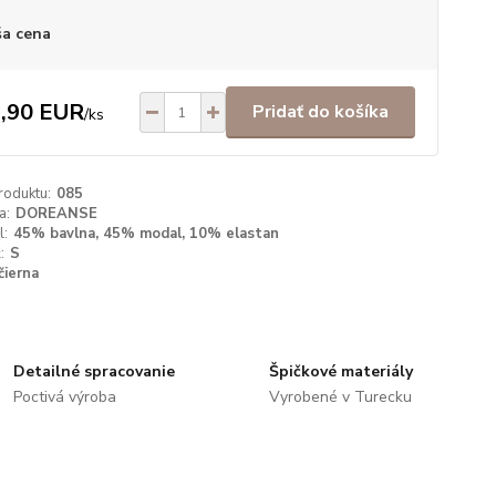
a cena
,90 EUR
Pridať do košíka
/
ks
roduktu:
085
a:
DOREANSE
l:
45% bavlna, 45% modal, 10% elastan
:
S
čierna
Detailné spracovanie
Špičkové materiály
Poctivá výroba
Vyrobené v Turecku