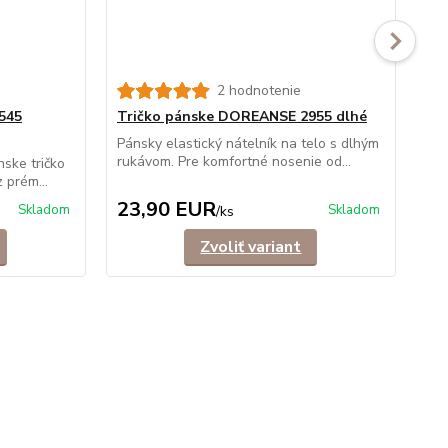
2 hodnotenie
545
Tričko pánske DOREANSE 2955 dlhé
Tr
"V"
Pánsky elastický nátelník na telo s dlhým
rukávom. Pre komfortné nosenie od...
nske tričko
Uni
 prém...
"V"
23,90 EUR
2
Skladom
Skladom
/
ks
Zvoliť variant