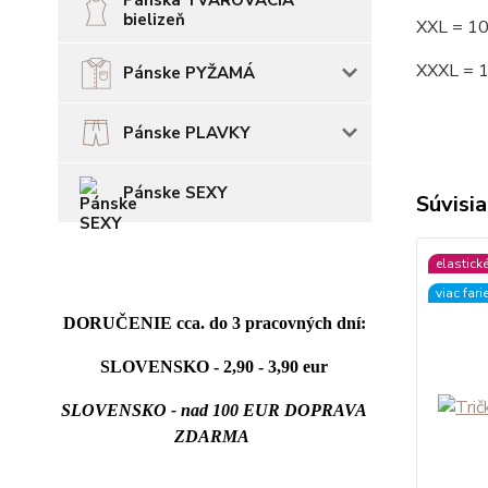
Pánska TVAROVACIA
bielizeň
XXL = 1
XXXL = 
Pánske PYŽAMÁ
Pánske PLAVKY
Pánske SEXY
Súvisia
elastick
viac fari
DORUČENIE cca. do 3 pracovných dní:
SLOVENSKO - 2,90 - 3,90 eur
SLOVENSKO - nad 100 EUR DOPRAVA
ZDARMA