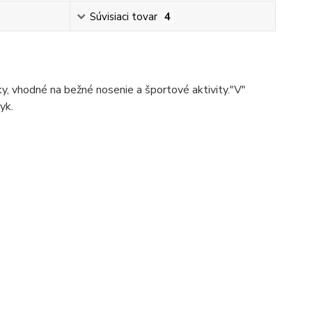
Súvisiaci tovar
4
ky, vhodné na bežné nosenie a športové aktivity."V"
yk.