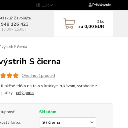
Prihlásenie
EUR
tázku? Zavolajte.
0
ks
 948 126 423
za
0,00 EUR
. 10.00 - 15.00)
ýstrih S čierna
ýstrih S čierna
Ohodnotiť produkt
 funkčné tričko na telo s krátkym rukávom, vyrobené z
ej látky...
celý popis
tupnosť:
Skladom
kosť / farba: