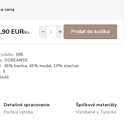
a cena
,90 EUR
Pridať do košíka
/
ks
roduktu:
085
a:
DOREANSE
l:
45% bavlna, 45% modal, 10% elastan
:
S
šedá
Detailné spracovanie
Špičkové materiály
Poctivá výroba
Vyrobené v Turecku