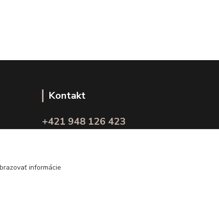
Kontakt
+421 948 126 423
(Po.-Pi. 10.00 - 15.00)
info@kvalitnaBielizen.sk
brazovať informácie