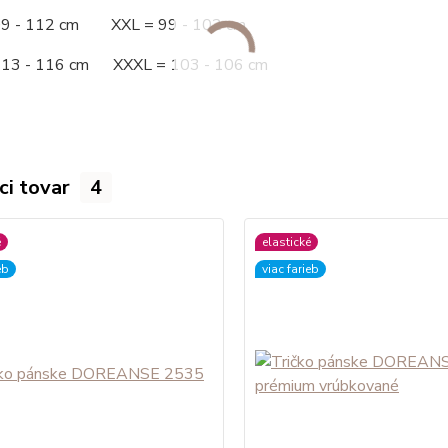
09 - 112 cm XXL = 99 - 102 cm
113 - 116 cm XXXL = 103 - 106 cm
ci tovar
4
é
elastické
eb
viac farieb