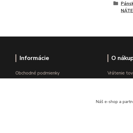
Pánsk
NÁTE
Informácie
O náku
Obchodné podmienky
Vrátenie tov
Ochrana osobných údajov
Online vráte
Kontakty
Reklamácie
Náš e-shop a partn