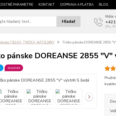
KOSTNÉ PARAMETRE
KONTAKT
DOPRAVA A PLATBA
BLOG
Máte o
Hľadať
+421
(Po.-Pi
ánske TIELKÁ, TRIČKÁ, NÁTELNÍKY
Tričko pánske DOREANSE 2855 "V" 
ko pánske DOREANSE 2855 "V" v
b
elastické
Pružné
kvalitn
Dos
Veľ