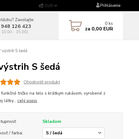
Prihlásenie
EUR
tázku? Zavolajte.
0
ks
 948 126 423
za
0,00 EUR
. 10.00 - 15.00)
výstrih S šedá
ýstrih S šedá
Ohodnotiť produkt
 funkčné tričko na telo s krátkym rukávom, vyrobené z
ej látky...
celý popis
tupnosť:
Skladom
kosť / farba: