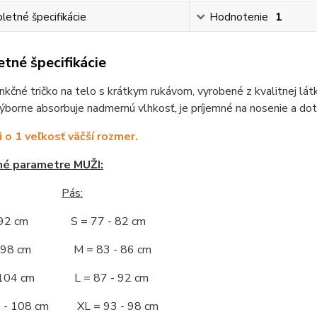
etné špecifikácie
Hodnotenie
1
tné špecifikácie
nkčné tričko na telo s krátkym rukávom, vyrobené z kvalitnej lát
Výborne absorbuje nadmernú vlhkosť, je príjemné na nosenie a dot
i o 1 veľkosť väčší rozmer.
né parametre MUŽI:
Pás:
- 92 cm S = 77 - 82 cm
 - 98 cm M = 83 - 86 cm
- 104 cm L = 87 - 92 cm
5 - 108 cm XL = 93 - 98 cm