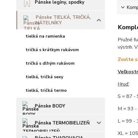
Pánske legíny, spodky
Kompl
Pánske TIELKÁ, TRIČKÁ,
NÁTELNÍKY
Komple
tielká na ramienka
Pružné fu
výstrih. 
tričká s krátkym rukávom
Zvolte s
tričká s dlhým rukávom
Veľkost
tielká, tričká sexy
Hruď
:
tielká, tričká termo
S = 87 
Pánske BODY
M = 93
L = 99 
Pánska TERMOBIELIZEŇ
XL = 10