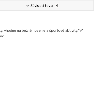
Súvisiaci tovar
4
ky, vhodné na bežné nosenie a športové aktivity."V"
yk.