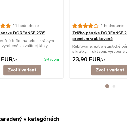
11 hodnotenie
1 hodnotenie
 pánske DOREANSE 2535
Tričko pánske DOREANSE 2
prémium vrúbkované
ružné tričko na telo s krátkym
vyrobené z kvalitnej látky....
Rebrované, extra elastické pá
s krátkym rukávom, vyrobené z
 EUR
23,90 EUR
Skladom
/
ks
/
ks
Zvoliť variant
Zvoliť variant
zaradený v kategóriách