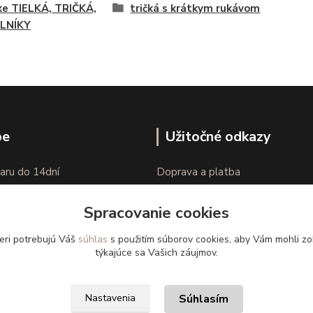
e TIELKÁ, TRIČKÁ,
tričká s krátkym rukávom
LNÍKY
pe
Užitočné odkazy
aru do 14dní
Doprava a platba
nie tovaru
Veľkostné parametre
Spracovanie cookies
Ako nakupovať
eri potrebujú Váš
súhlas
s použitím súborov cookies, aby Vám mohli zo
týkajúce sa Vašich záujmov.
Súhlasím
Nastavenia