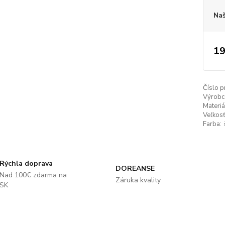
Naš
19
Číslo p
Výrobc
Materiá
Veľkosť
Farba:
Rýchla doprava
DOREANSE
Nad 100€ zdarma na
Záruka kvality
SK