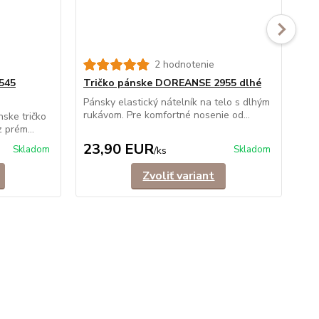
2 hodnotenie
545
Tričko pánske DOREANSE 2955 dlhé
Tr
"V"
Pánsky elastický nátelník na telo s dlhým
rukávom. Pre komfortné nosenie od...
nske tričko
Uni
 prém...
"V"
23,90 EUR
2
Skladom
Skladom
/
ks
Zvoliť variant