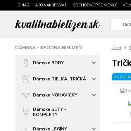
O NÁS
AKO NAKUPOVAŤ
OBCHODNÉ PODMIENKY
VEĽ
DÁMSKA - SPODNÁ BIELIZEŇ
Úvod
P
Trič
Dámske BODY
viac farie
Dámske TIELKÁ, TRIČKÁ
Dámske NOHAVIČKY
Dámske SETY -
KOMPLETY
Dámske LEGÍNY