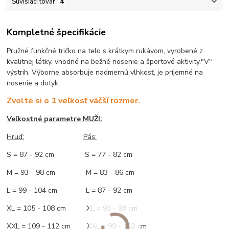
Súvisiaci tovar
4
Kompletné špecifikácie
Pružné funkčné tričko na telo s krátkym rukávom, vyrobené z
kvalitnej látky, vhodné na bežné nosenie a športové aktivity."V"
výstrih. Výborne absorbuje nadmernú vlhkosť, je príjemné na
nosenie a dotyk.
Zvolte si o 1 veľkosť väčší rozmer.
Veľkostné parametre MUŽI:
Hruď
:
Pás:
S = 87 - 92 cm S = 77 - 82 cm
M = 93 - 98 cm M = 83 - 86 cm
L = 99 - 104 cm L = 87 - 92 cm
XL = 105 - 108 cm XL = 93 - 98 cm
XXL = 109 - 112 cm XXL = 99 - 102 cm