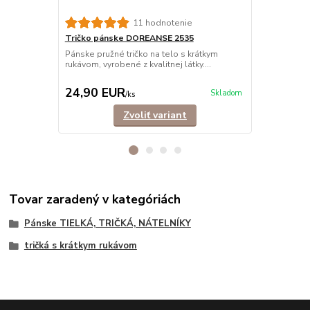
11 hodnotenie
Tričko pánske DOREANSE 2535
Tričko pán
vrúbkované
Pánske pružné tričko na telo s krátkym
rukávom, vyrobené z kvalitnej látky....
Rebrované, e
krátkym ruká
24,90 EUR
23,90 E
Skladom
/
ks
Zvoliť variant
Tovar zaradený v kategóriách
Pánske TIELKÁ, TRIČKÁ, NÁTELNÍKY
tričká s krátkym rukávom