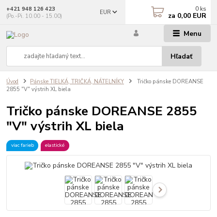
0
ks
+421 948 126 423
EUR
za
0,00 EUR
(Po.-Pi. 10.00 - 15.00)
Menu
Hľadať
Úvod
Pánske TIELKÁ, TRIČKÁ, NÁTELNÍKY
Tričko pánske DOREANSE
2855 "V" výstrih XL biela
Tričko pánske DOREANSE 2855
"V" výstrih XL biela
viac farieb
elastické