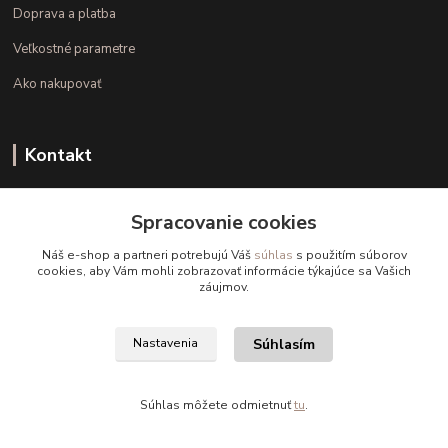
Doprava a platba
Veľkostné parametre
Ako nakupovať
Kontakt
+421 948 126 423
Spracovanie cookies
(Po.-Pi. 10.00 - 15.00)
Náš e-shop a partneri potrebujú Váš
súhlas
s použitím súborov
info@kvalitnaBielizen.sk
cookies, aby Vám mohli zobrazovať informácie týkajúce sa Vašich
záujmov.
Súhlasím
Nastavenia
Copyright © kvalitnabielizen.sk
Súhlas môžete odmietnuť
tu
.