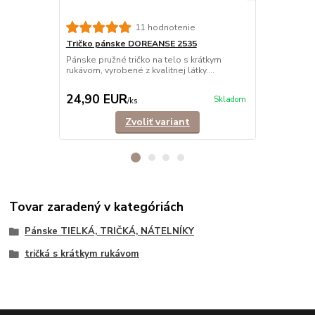
11 hodnotenie
Tričko pánske DOREANSE 2535
Tričko pán
vrúbkované
Pánske pružné tričko na telo s krátkym
rukávom, vyrobené z kvalitnej látky....
Rebrované, e
krátkym ruká
24,90 EUR
23,90 E
Skladom
/
ks
Zvoliť variant
Tovar zaradený v kategóriách
Pánske TIELKÁ, TRIČKÁ, NÁTELNÍKY
tričká s krátkym rukávom