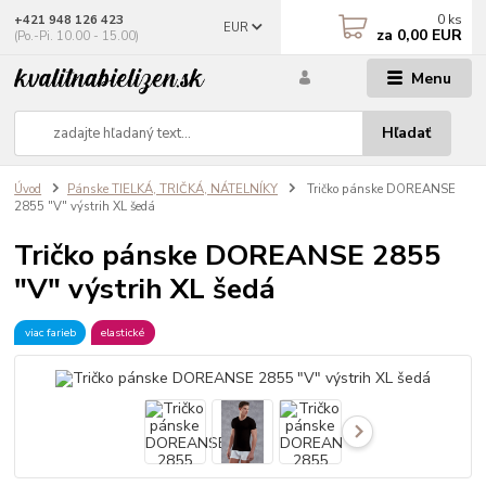
0
ks
+421 948 126 423
EUR
za
0,00 EUR
(Po.-Pi. 10.00 - 15.00)
Menu
Hľadať
Úvod
Pánske TIELKÁ, TRIČKÁ, NÁTELNÍKY
Tričko pánske DOREANSE
2855 "V" výstrih XL šedá
Tričko pánske DOREANSE 2855
"V" výstrih XL šedá
viac farieb
elastické