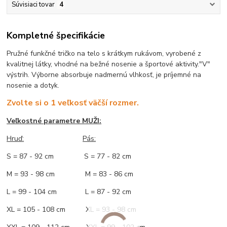
Súvisiaci tovar
4
Kompletné špecifikácie
Pružné funkčné tričko na telo s krátkym rukávom, vyrobené z
kvalitnej látky, vhodné na bežné nosenie a športové aktivity."V"
výstrih. Výborne absorbuje nadmernú vlhkosť, je príjemné na
nosenie a dotyk.
Zvolte si o 1 veľkosť väčší rozmer.
Veľkostné parametre MUŽI:
Hruď
:
Pás:
S = 87 - 92 cm S = 77 - 82 cm
M = 93 - 98 cm M = 83 - 86 cm
L = 99 - 104 cm L = 87 - 92 cm
XL = 105 - 108 cm XL = 93 - 98 cm