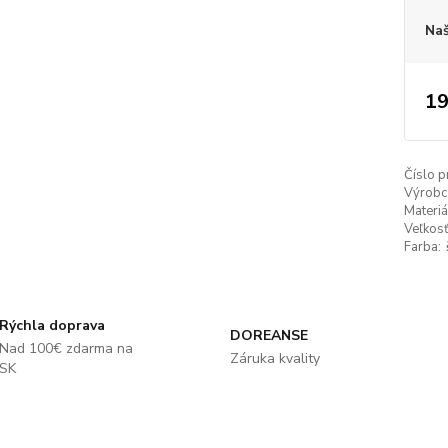
Naš
19
Číslo p
Výrobc
Materiá
Veľkosť
Farba:
Rýchla doprava
DOREANSE
Nad 100€ zdarma na
Záruka kvality
SK