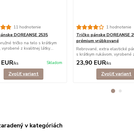
11 hodnotenie
1 hodnotenie
 pánske DOREANSE 2535
Tričko pánske DOREANSE 2
prémium vrúbkované
ružné tričko na telo s krátkym
vyrobené z kvalitnej látky....
Rebrované, extra elastické pá
s krátkym rukávom, vyrobené z
 EUR
23,90 EUR
Skladom
/
ks
/
ks
Zvoliť variant
Zvoliť variant
zaradený v kategóriách