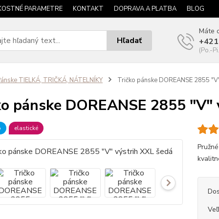
KOSTNÉ PARAMETRE
KONTAKT
DOPRAVA A PLATBA
BLOG
Máte o
Hľadať
+421
(Po.-Pi
ánske TIELKÁ, TRIČKÁ, NÁTELNÍKY
Tričko pánske DOREANSE 2855 "V" 
ko pánske DOREANSE 2855 "V" v
b
elastické
Pružné
kvalitn
Dos
Veľ