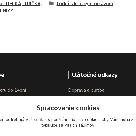
e TIELKÁ, TRIČKÁ,
tričká s krátkym rukávom
LNÍKY
pe
Užitočné odkazy
aru do 14dní
Doprava a platba
nie tovaru
Veľkostné parametre
Spracovanie cookies
Ako nakupovať
eri potrebujú Váš
súhlas
s použitím súborov cookies, aby Vám mohli zo
týkajúce sa Vašich záujmov.