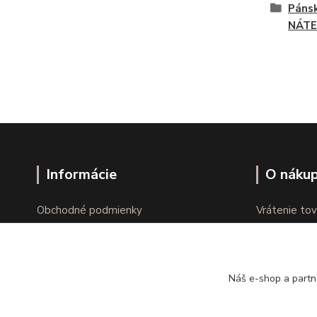
Pánsk
NÁTE
Informácie
O náku
Obchodné podmienky
Vrátenie tov
Ochrana osobných údajov
Online vráte
Kontakty
Reklamácie
Náš e-shop a partn