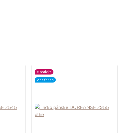
elastické
el
viac farieb
vi