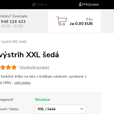
Prihlásenie
EUR
tázku? Zavolajte.
0
ks
 948 126 423
za
0,00 EUR
. 10.00 - 15.00)
výstrih XXL šedá
ýstrih XXL šedá
Ohodnotiť produkt
 funkčné tričko na telo s krátkym rukávom, vyrobené z
ej látky...
celý popis
tupnosť:
Skladom
kosť / farba: