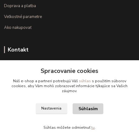
Doprava a platba
Veľkostné parametre
Ako nakupovať
Kontakt
+421 948 126 423
Spracovanie cookies
(Po.-Pi. 10.00 - 15.00)
Náš e-shop a partneri potrebujú Váš
súhlas
s použitím súborov
info@kvalitnaBielizen.sk
cookies, aby Vám mohli zobrazovať informácie týkajúce sa Vašich
záujmov.
Súhlasím
Nastavenia
Copyright © kvalitnabielizen.sk
Súhlas môžete odmietnuť
tu
.