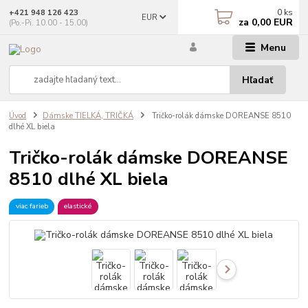
0
ks
+421 948 126 423
EUR
za
0,00 EUR
(Po.-Pi. 10.00 - 15.00)
Menu
Hľadať
Úvod
Dámske TIELKÁ, TRIČKÁ
Tričko-rolák dámske DOREANSE 8510
dlhé XL biela
Tričko-rolák dámske DOREANSE
8510 dlhé XL biela
viac farieb
elastické