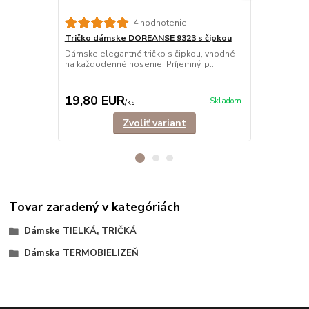
4 hodnotenie
Tričko dámske DOREANSE 9323 s čipkou
Tielko dám
Dámske elegantné tričko s čipkou, vhodné
Dámske trick
na každodenné nosenie. Príjemný, p...
sieťkou na d
19,80 EUR
17,90 E
Skladom
/
ks
Zvoliť variant
Tovar zaradený v kategóriách
Dámske TIELKÁ, TRIČKÁ
Dámska TERMOBIELIZEŇ