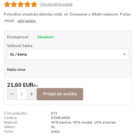
Ohodnotiť produkt
Pohodlný, elastický dámsky rolák zn. Doreanse s dlhým rukávom. Počas
chlad...
celý popis
Dostupnosť:
Skladom
Veľkosť / farba:
Naša cena
21,60 EUR
/
ks
Pridať do košíka
Číslo produktu:
072
Výrobca:
DOREANSE
Materiál:
45% bavlna, 45% modal, 10% elastan
Veľkosť:
XL
Farba:
biela