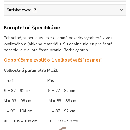
Súvisiaci tovar
2
Kompletné špecifikácie
Pohodlné, super-elastické a jemné boxerky vyrobené z veľmi
kvalitného a ľahkého materiálu. Sú odolné nielen pre časté
nosenie, ale aj pre časté pranie. Bedrový strih.
Odporúčame zvoliť o 1 veľkosť väčší rozmer!
Veľkostné parametre MUŽI:
Hruď
:
Pás:
S = 87 - 92 cm S = 77 - 82 cm
M = 93 - 98 cm M = 83 - 86 cm
L = 99 - 104 cm L = 87 - 92 cm
XL = 105 - 108 cm XL = 93 - 98 cm