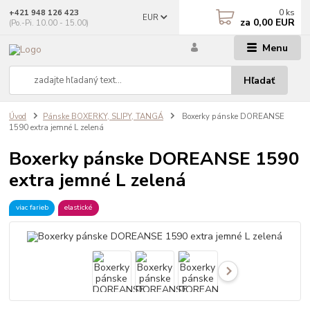
0
ks
+421 948 126 423
EUR
za
0,00 EUR
(Po.-Pi. 10.00 - 15.00)
Menu
Hľadať
Úvod
Pánske BOXERKY, SLIPY, TANGÁ
Boxerky pánske DOREANSE
1590 extra jemné L zelená
Boxerky pánske DOREANSE 1590
extra jemné L zelená
viac farieb
elastické