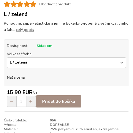
Ohodnotiť produkt
L / zelená
Pohodlné, super-elastické a jemné boxerky vyrobené z veľmi kvalitného
a ľah...
celý popis
Dostupnosť:
Skladom
Veľkosť / farba:
Naša cena
15,90 EUR
/
ks
Pridať do košíka
Číslo produktu:
056
Výrobca:
DOREANSE
Materiál:
75% polyamid, 25% elastan, extra jemné