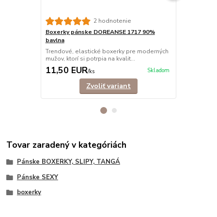
2 hodnotenie
Boxerky pánske DOREANSE 1717 90%
Boxerky pá
bavlna
Trendové bo
ktorí si potrp
Trendové, elastické boxerky pre moderných
mužov, ktorí si potrpia na kvalit...
11,50 EUR
15,40 E
Skladom
/
ks
Zvoliť variant
Tovar zaradený v kategóriách
Pánske BOXERKY, SLIPY, TANGÁ
Pánske SEXY
boxerky