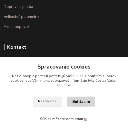
Doprava a platba
Veľkostné parametre
Ako nakupovať
Kontakt
+421 948 126 423
Spracovanie cookies
(Po.-Pi. 10.00 - 15.00)
Náš e-shop a partneri potrebujú Váš
súhlas
s použitím súborov
info@kvalitnaBielizen.sk
cookies, aby Vám mohli zobrazovať informácie týkajúce sa Vašich
záujmov.
Súhlasím
Nastavenia
Copyright © kvalitnabielizen.sk
Súhlas môžete odmietnuť
tu
.