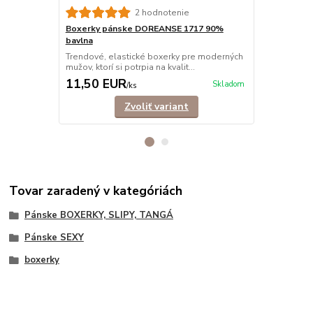
2 hodnotenie
Boxerky pánske DOREANSE 1717 90%
Boxerky pá
bavlna
Trendové bo
ktorí si potrp
Trendové, elastické boxerky pre moderných
mužov, ktorí si potrpia na kvalit...
11,50 EUR
15,40 E
Skladom
/
ks
Zvoliť variant
Tovar zaradený v kategóriách
Pánske BOXERKY, SLIPY, TANGÁ
Pánske SEXY
boxerky