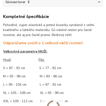
Súvisiaci tovar
2
Kompletné špecifikácie
Pohodlné, super-elastické a jemné boxerky vyrobené z veľmi
kvalitného a ľahkého materiálu. Sú odolné nielen pre časté
nosenie, ale aj pre časté pranie. Bedrový strih.
Odporúčame zvoliť o 1 veľkosť väčší rozmer!
Veľkostné parametre MUŽI:
Hruď
:
Pás:
S = 87 - 92 cm S = 77 - 82 cm
M = 93 - 98 cm M = 83 - 86 cm
L = 99 - 104 cm L = 87 - 92 cm
XL = 105 - 108 cm XL = 93 - 98 cm
XXL = 109 - 112 cm XXL = 99 - 102 cm