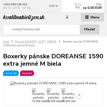
0
ks
+421 948 126 423
EUR
za
0,00 EUR
(Po.-Pi. 10.00 - 15.00)
Menu
Hľadať
Úvod
Pánske BOXERKY, SLIPY, TANGÁ
Boxerky pánske DOREANSE
1590 extra jemné M biela
Boxerky pánske DOREANSE 1590
extra jemné M biela
viac farieb
elastické