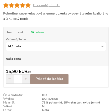
Ohodnotiť produkt
Pohodlné, super-elastické a jemné boxerky vyrobené z veľmi kvalitného
a ľah...
celý popis
Dostupnosť:
Skladom
Veľkosť / farba:
Naša cena
15,90 EUR
/
ks
Pridať do košíka
Číslo produktu:
056
Výrobca:
DOREANSE
Materiál:
75% polyamid, 25% elastan, extra jemné
Veľkosť:
M
Farba:
biela