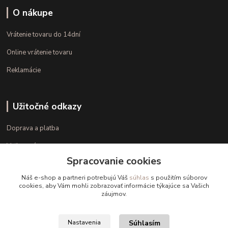
O nákupe
Vrátenie tovaru do 14dní
Online vrátenie tovaru
Reklamácie
Užitočné odkazy
Doprava a platba
Veľkostné parametre
Spracovanie cookies
Ako nakupovať
Náš e-shop a partneri potrebujú Váš
súhlas
s použitím súborov
cookies, aby Vám mohli zobrazovať informácie týkajúce sa Vašich
záujmov.
Kontakt
+421 948 126 423
Súhlasím
Nastavenia