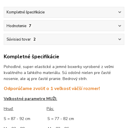
Kompletné špecifikácie
Hodnotenie
7
Súvisiaci tovar
2
Kompletné špecifikácie
Pohodlné, super-elastické a jemné boxerky vyrobené z veľmi
kvalitného a ľahkého materiálu. Sú odolné nielen pre časté
nosenie, ale aj pre časté pranie. Bedrový strih.
Odporúčame zvoliť o 1 veľkosť väčší rozmer!
Veľkostné parametre MUŽI:
Hruď
:
Pás:
S = 87 - 92 cm S = 77 - 82 cm