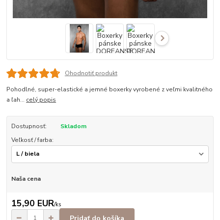
Ohodnotiť produkt
Pohodlné, super-elastické a jemné boxerky vyrobené z veľmi kvalitného
a ľah...
celý popis
Dostupnosť:
Skladom
Veľkosť / farba:
Naša cena
15,90 EUR
/
ks
Pridať do košíka