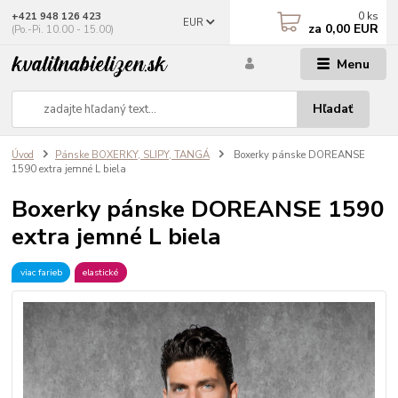
0
ks
+421 948 126 423
EUR
za
0,00 EUR
(Po.-Pi. 10.00 - 15.00)
Menu
Hľadať
Úvod
Pánske BOXERKY, SLIPY, TANGÁ
Boxerky pánske DOREANSE
1590 extra jemné L biela
Boxerky pánske DOREANSE 1590
extra jemné L biela
viac farieb
elastické