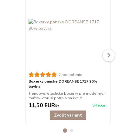
2 hodnotenie
Boxerky pánske DOREANSE 1717 90%
Boxerky pá
bavlna
Trendové bo
ktorí si potrp
Trendové, elastické boxerky pre moderných
mužov, ktorí si potrpia na kvalit...
11,50 EUR
15,40 E
Skladom
/
ks
Zvoliť variant