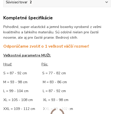
Súvisiaci tovar
2
Kompletné špecifikácie
Pohodlné, super-elastické a jemné boxerky vyrobené z veľmi
kvalitného a ľahkého materiálu. Sú odolné nielen pre časté
nosenie, ale aj pre časté pranie. Bedrový strih.
Odporúčame zvoliť o 1 veľkosť väčší rozmer!
Veľkostné parametre MUŽI:
Hruď
:
Pás:
S = 87 - 92 cm S = 77 - 82 cm
M = 93 - 98 cm M = 83 - 86 cm
L = 99 - 104 cm L = 87 - 92 cm
XL = 105 - 108 cm XL = 93 - 98 cm
XXL = 109 - 112 cm XXL = 99 - 102 cm