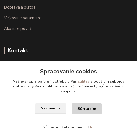
Doprava a platba
Veľkostné parametre
Ako nakupovať
Kontakt
+421 948 126 423
Spracovanie cookies
(Po.-Pi. 10.00 - 15.00)
Náš e-shop a partneri potrebujú Váš
súhlas
s použitím súborov
info@kvalitnaBielizen.sk
cookies, aby Vám mohli zobrazovať informácie týkajúce sa Vašich
záujmov.
Súhlasím
Nastavenia
Copyright © kvalitnabielizen.sk
Súhlas môžete odmietnuť
tu
.