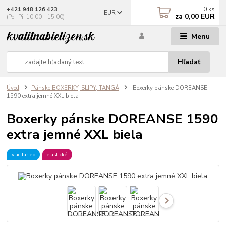
0
ks
+421 948 126 423
EUR
za
0,00 EUR
(Po.-Pi. 10.00 - 15.00)
Menu
Hľadať
Úvod
Pánske BOXERKY, SLIPY, TANGÁ
Boxerky pánske DOREANSE
1590 extra jemné XXL biela
Boxerky pánske DOREANSE 1590
extra jemné XXL biela
viac farieb
elastické