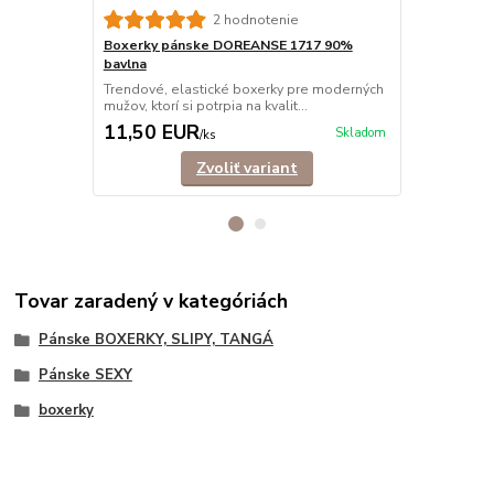
2 hodnotenie
Boxerky pánske DOREANSE 1717 90%
Boxerky pá
bavlna
Trendové bo
ktorí si potrp
Trendové, elastické boxerky pre moderných
mužov, ktorí si potrpia na kvalit...
11,50 EUR
15,40 E
Skladom
/
ks
Zvoliť variant
Tovar zaradený v kategóriách
Pánske BOXERKY, SLIPY, TANGÁ
Pánske SEXY
boxerky