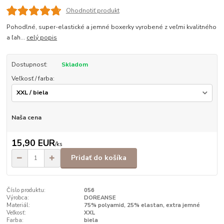
Ohodnotiť produkt
Pohodlné, super-elastické a jemné boxerky vyrobené z veľmi kvalitného
a ľah...
celý popis
Dostupnosť:
Skladom
Veľkosť / farba:
Naša cena
15,90 EUR
/
ks
Pridať do košíka
Číslo produktu:
056
Výrobca:
DOREANSE
Materiál:
75% polyamid, 25% elastan, extra jemné
Veľkosť:
XXL
Farba:
biela