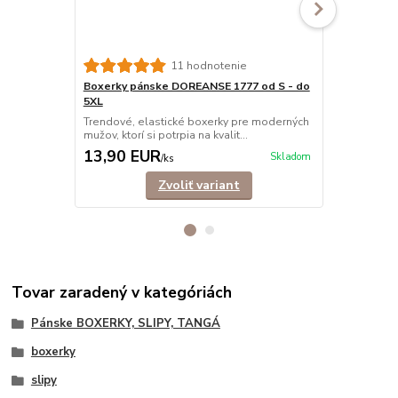
11 hodnotenie
Boxerky pánske DOREANSE 1777 od S - do
Boxerky pá
5XL
Trendové, e
mužov, ktorí s
Trendové, elastické boxerky pre moderných
mužov, ktorí si potrpia na kvalit...
13,90 EUR
12,90 E
Skladom
/
ks
Zvoliť variant
Tovar zaradený v kategóriách
Pánske BOXERKY, SLIPY, TANGÁ
boxerky
slipy