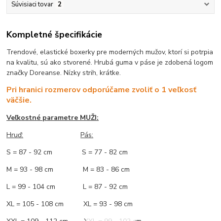
Súvisiaci tovar
2
Kompletné špecifikácie
Trendové, elastické boxerky pre moderných mužov, ktorí si potrpia
na kvalitu, sú ako stvorené. Hrubá guma v páse je zdobená logom
značky Doreanse. Nízky strih, krátke.
Pri hranici rozmerov odporúčame zvoliť o 1 veľkosť
väčšie.
Veľkostné parametre MUŽI:
Hruď
:
Pás:
S = 87 - 92 cm S = 77 - 82 cm
M = 93 - 98 cm M = 83 - 86 cm
L = 99 - 104 cm L = 87 - 92 cm
XL = 105 - 108 cm XL = 93 - 98 cm