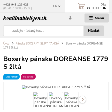
0
ks
+421 948 126 423
EUR
za
0,00 EUR
(Po.-Pi. 10.00 - 15.00)
Menu
Hľadať
Úvod
Pánske BOXERKY, SLIPY, TANGÁ
Boxerky pánske DOREANSE
1779 S žltá
Boxerky pánske DOREANSE 1779
S žltá
viac farieb
elastické