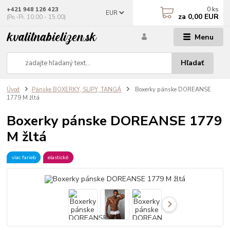
0
ks
+421 948 126 423
EUR
za
0,00 EUR
(Po.-Pi. 10.00 - 15.00)
Menu
Hľadať
Úvod
Pánske BOXERKY, SLIPY, TANGÁ
Boxerky pánske DOREANSE
1779 M žltá
Boxerky pánske DOREANSE 1779
M žltá
viac farieb
elastické