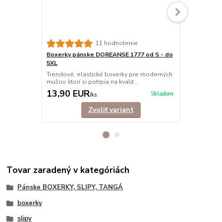
11 hodnotenie
Boxerky pánske DOREANSE 1777 od S - do
Boxerky pá
5XL
Trendové, e
mužov, ktorí s
Trendové, elastické boxerky pre moderných
mužov, ktorí si potrpia na kvalit...
13,90 EUR
12,90 E
Skladom
/
ks
Zvoliť variant
Tovar zaradený v kategóriách
Pánske BOXERKY, SLIPY, TANGÁ
boxerky
slipy