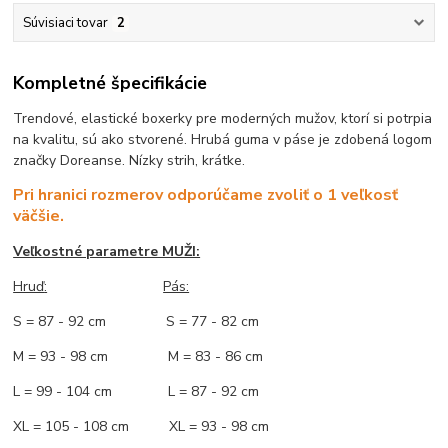
Súvisiaci tovar
2
Kompletné špecifikácie
Trendové, elastické boxerky pre moderných mužov, ktorí si potrpia
na kvalitu, sú ako stvorené. Hrubá guma v páse je zdobená logom
značky Doreanse. Nízky strih, krátke.
Pri hranici rozmerov odporúčame zvoliť o 1 veľkosť
väčšie.
Veľkostné parametre MUŽI:
Hruď
:
Pás:
S = 87 - 92 cm S = 77 - 82 cm
M = 93 - 98 cm M = 83 - 86 cm
L = 99 - 104 cm L = 87 - 92 cm
XL = 105 - 108 cm XL = 93 - 98 cm