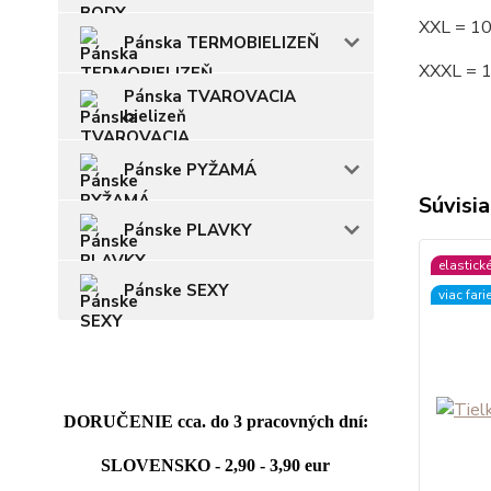
XXL = 1
Pánska TERMOBIELIZEŇ
XXXL = 
Pánska TVAROVACIA
bielizeň
Pánske PYŽAMÁ
Súvisia
Pánske PLAVKY
elastick
Pánske SEXY
viac fari
DORUČENIE cca. do 3 pracovných dní:
SLOVENSKO - 2,90 - 3,90 eur