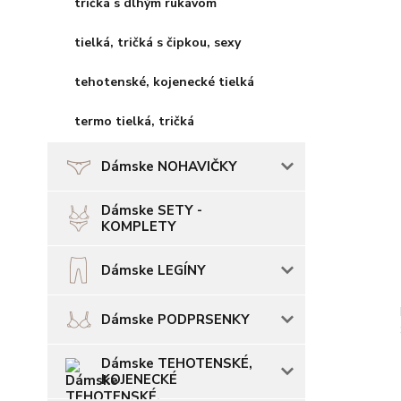
tričká s dlhým rukávom
tielká, tričká s čipkou, sexy
tehotenské, kojenecké tielká
termo tielká, tričká
Dámske NOHAVIČKY
Dámske SETY -
KOMPLETY
Dámske LEGÍNY
Dámske PODPRSENKY
Dámske TEHOTENSKÉ,
KOJENECKÉ