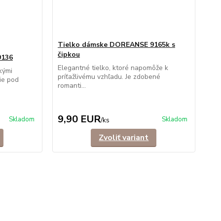
Tielko dámske DOREANSE 9165k s
čipkou
9136
Elegantné tielko, ktoré napomôže k
kými
príťažlivému vzhľadu. Je zdobené
ie pod
romanti...
9,90 EUR
Skladom
Skladom
/
ks
Zvoliť variant