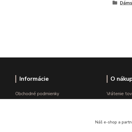
Dáms
Informácie
O náku
Obchodné podmienky
Vrátenie tov
Ochrana osobných údajov
Online vráte
Kontakty
Reklamácie
Náš e-shop a partn