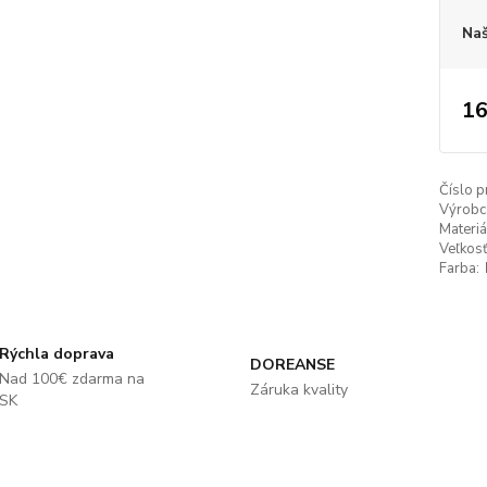
Naš
16
Číslo p
Výrobc
Materiá
Veľkosť
Farba:
Rýchla doprava
DOREANSE
Nad 100€ zdarma na
Záruka kvality
SK