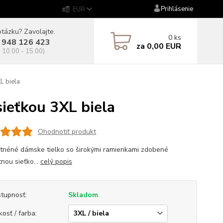
Prihlásenie
EUR
tázku? Zavolajte.
0
ks
 948 126 423
za
0,00 EUR
. 10.00 - 15.00)
L biela
eťkou 3XL biela
Ohodnotiť produkt
tnéné dámske tielko so širokými ramienkami zdobené
tnou sieťko...
celý popis
tupnosť:
Skladom
kosť / farba: