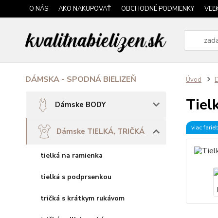
O NÁS
AKO NAKUPOVAŤ
OBCHODNÉ PODMIENKY
VEĽ
DÁMSKA - SPODNÁ BIELIZEŇ
Úvod
Tiel
Dámske BODY
viac farie
Dámske TIELKÁ, TRIČKÁ
tielká na ramienka
tielká s podprsenkou
tričká s krátkym rukávom