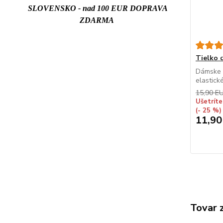
SLOVENSKO - nad 100 EUR DOPRAVA
ZDARMA
Tielko
Dámske t
elastick
15,90 E
Ušetríte
(- 25 %)
11,90
Tovar 