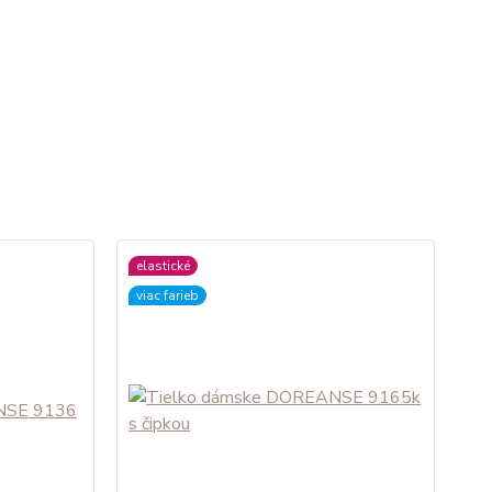
elastické
viac farieb