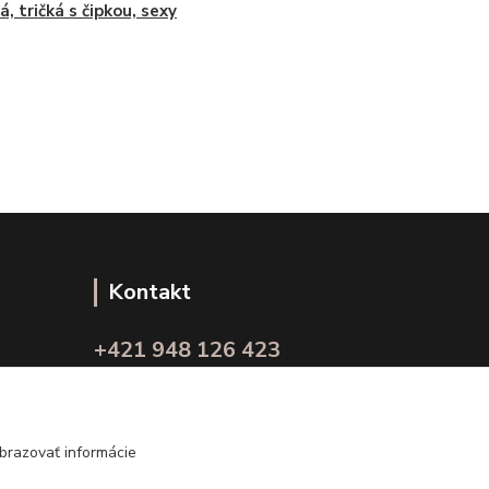
á, tričká s čipkou, sexy
Kontakt
+421 948 126 423
(Po.-Pi. 10.00 - 15.00)
info@kvalitnaBielizen.sk
brazovať informácie