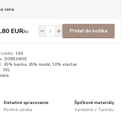
a cena
,80 EUR
Pridať do košíka
/
ks
roduktu:
164
a:
DOREANSE
l:
45% bavlna, 45% modal, 10% elastan
:
3XL
biela
Detailné spracovanie
Špičkové materiály
Poctivá výroba
Vyrobené v Turecku