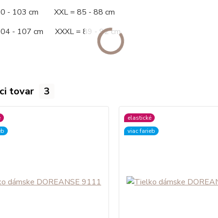
00 - 103 cm XXL = 85 - 88 cm
104 - 107 cm XXXL = 89 - 92 cm
ci tovar
3
é
elastické
eb
viac farieb