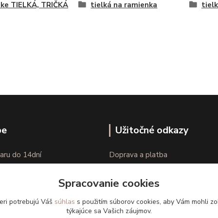
ke TIELKÁ, TRIČKÁ
tielká na ramienka
tielk
pe
Užitočné odkazy
aru do 14dní
Doprava a platba
nie tovaru
Veľkostné parametre
Spracovanie cookies
Ako nakupovať
eri potrebujú Váš
súhlas
s použitím súborov cookies, aby Vám mohli zo
týkajúce sa Vašich záujmov.