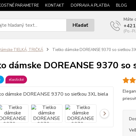
KOSTNÉ PARAMETRE
KONTAKT
DOPRAVA A PLATBA
BLOG
Máte o
Hľadať
+421
(Po.-Pi
Dámske TIELKÁ, TRIČKÁ
Tielko dámske DOREANSE 9370 so sieťkou 3X
ko dámske DOREANSE 9370 so si
b
elastické
Elegan
priesvi
Dos
Veľ