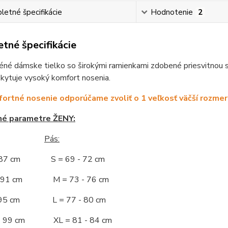
etné špecifikácie
Hodnotenie
2
tné špecifikácie
né dámske tielko so širokými ramienkami zdobené priesvitnou si
kytuje vysoký komfort nosenia.
ortné nosenie odporúčame zvoliť o 1 veľkosť väčší rozmer
né parametre ŽENY:
Pás:
- 87 cm S = 69 - 72 cm
 - 91 cm M = 73 - 76 cm
 - 95 cm L = 77 - 80 cm
 - 99 cm XL = 81 - 84 cm