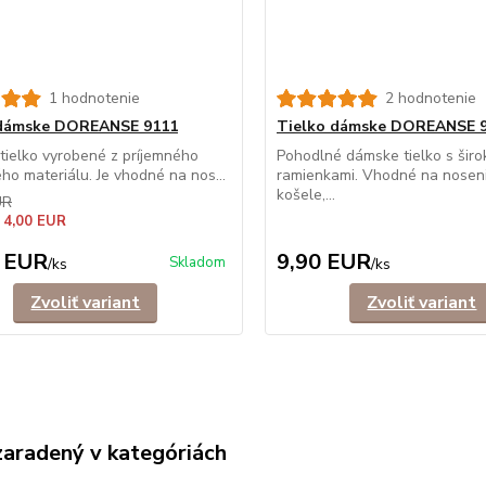
1 hodnotenie
2 hodnotenie
 dámske DOREANSE 9111
Tielko dámske DOREANSE 
ielko vyrobené z príjemného
Pohodlné dámske tielko s širo
ého materiálu. Je vhodné na nos...
ramienkami. Vhodné na nosen
košele,...
UR
 4,00 EUR
 EUR
9,90 EUR
Skladom
/
ks
/
ks
Zvoliť variant
Zvoliť variant
zaradený v kategóriách