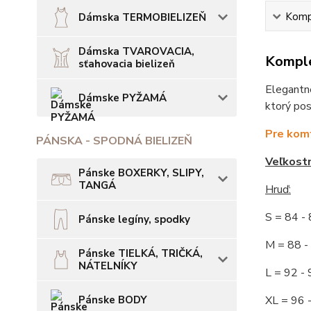
Kompl
Dámska TERMOBIELIZEŇ
Dámska TVAROVACIA,
Komple
sťahovacia bielizeň
Elegantné
Dámske PYŽAMÁ
ktorý pos
Pre komf
PÁNSKA - SPODNÁ BIELIZEŇ
Veľkost
Pánske BOXERKY, SLIPY,
TANGÁ
Hruď:
S = 84 
Pánske legíny, spodky
M = 88
Pánske TIELKÁ, TRIČKÁ,
NÁTELNÍKY
L = 92
Pánske BODY
XL = 96