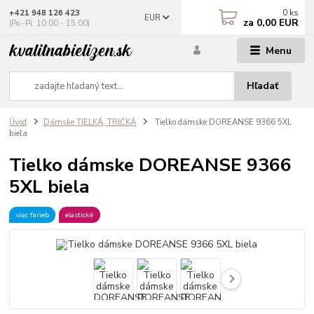
0
ks
+421 948 126 423
EUR
za
0,00 EUR
(Po.-Pi. 10.00 - 15.00)
Menu
Hľadať
Úvod
Dámske TIELKÁ, TRIČKÁ
Tielko dámske DOREANSE 9366 5XL
biela
Tielko dámske DOREANSE 9366
5XL biela
viac farieb
elastické