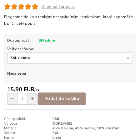
Ohodnotiť produkt
Elegantné tielko s tenkými nastaviteľnými ramienkami, ktoré napomôže
k príť...
celý popis
Dostupnosť:
Skladom
Veľkosť / farba:
Naša cena
15,90 EUR
/
ks
Pridať do košíka
Číslo produktu:
086
Výrobca:
DOREANSE
Materiál:
45% bavlna, 45% modal, 10% elastan
Veľkosť:
5XL
Farba:
biela