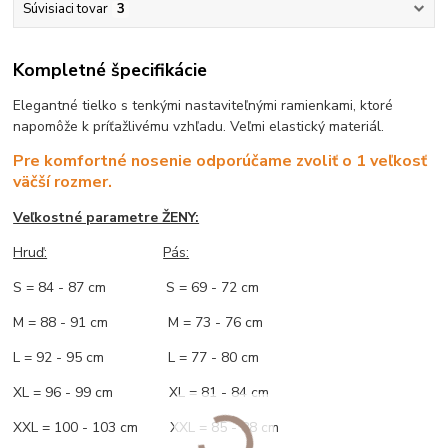
Súvisiaci tovar
3
Kompletné špecifikácie
Elegantné tielko s tenkými nastaviteľnými ramienkami, ktoré
napomôže k príťažlivému vzhľadu. Veľmi elastický materiál.
Pre komfortné nosenie odporúčame zvoliť o 1 veľkosť
väčší rozmer.
Veľkostné parametre ŽENY:
Hruď:
Pás:
S = 84 - 87 cm S = 69 - 72 cm
M = 88 - 91 cm M = 73 - 76 cm
L = 92 - 95 cm L = 77 - 80 cm
XL = 96 - 99 cm XL = 81 - 84 cm
XXL = 100 - 103 cm XXL = 85 - 88 cm