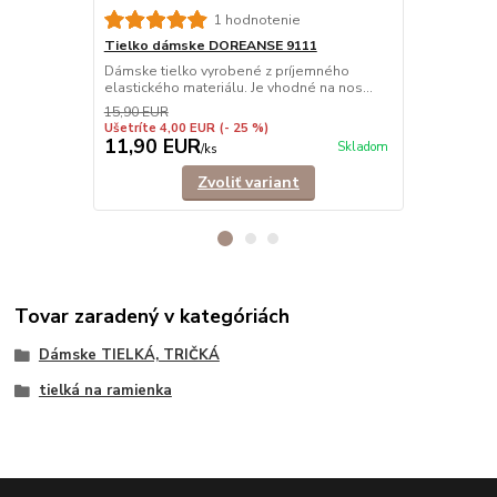
1 hodnotenie
Tielko dámske DOREANSE 9111
Tielko dám
Dámske tielko vyrobené z príjemného
Pohodlné dám
elastického materiálu. Je vhodné na nos...
ramienkami.
košele,...
15,90 EUR
Ušetríte 4,00 EUR
(- 25 %)
11,90 EUR
9,90 EU
Skladom
/
ks
Zvoliť variant
Tovar zaradený v kategóriách
Dámske TIELKÁ, TRIČKÁ
tielká na ramienka