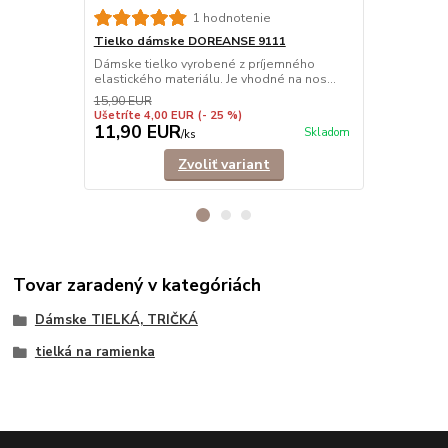
1 hodnotenie
Tielko dámske DOREANSE 9111
Tielko dám
Dámske tielko vyrobené z príjemného
Pohodlné dám
elastického materiálu. Je vhodné na nos...
ramienkami.
košele,...
15,90 EUR
Ušetríte 4,00 EUR
(- 25 %)
11,90 EUR
9,90 EU
Skladom
/
ks
Zvoliť variant
Tovar zaradený v kategóriách
Dámske TIELKÁ, TRIČKÁ
tielká na ramienka