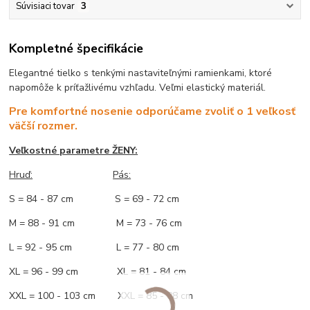
Súvisiaci tovar
3
Kompletné špecifikácie
Elegantné tielko s tenkými nastaviteľnými ramienkami, ktoré
napomôže k príťažlivému vzhľadu. Veľmi elastický materiál.
Pre komfortné nosenie odporúčame zvoliť o 1 veľkosť
väčší rozmer.
Veľkostné parametre ŽENY:
Hruď:
Pás:
S = 84 - 87 cm S = 69 - 72 cm
M = 88 - 91 cm M = 73 - 76 cm
L = 92 - 95 cm L = 77 - 80 cm
XL = 96 - 99 cm XL = 81 - 84 cm
XXL = 100 - 103 cm XXL = 85 - 88 cm