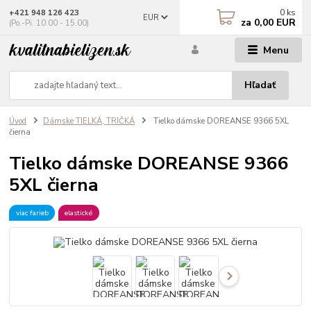
0
ks
+421 948 126 423
EUR
za
0,00 EUR
(Po.-Pi. 10.00 - 15.00)
Menu
Hľadať
Úvod
Dámske TIELKÁ, TRIČKÁ
Tielko dámske DOREANSE 9366 5XL
čierna
Tielko dámske DOREANSE 9366
5XL čierna
viac farieb
elastické