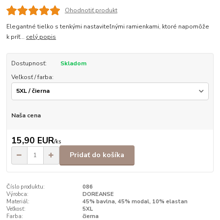
Ohodnotiť produkt
Elegantné tielko s tenkými nastaviteľnými ramienkami, ktoré napomôže
k príť...
celý popis
Dostupnosť:
Skladom
Veľkosť / farba:
Naša cena
15,90 EUR
/
ks
Pridať do košíka
Číslo produktu:
086
Výrobca:
DOREANSE
Materiál:
45% bavlna, 45% modal, 10% elastan
Veľkosť:
5XL
Farba:
čierna