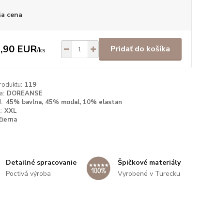
a cena
,90 EUR
Pridať do košíka
/
ks
roduktu:
119
a:
DOREANSE
l:
45% bavlna, 45% modal, 10% elastan
:
XXL
čierna
Špičkové materiály
Detailné spracovanie
Vyrobené v Turecku
Poctivá výroba