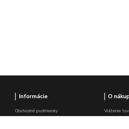
Informácie
O náku
Obchodné podmienky
Vrátenie tov
Ochrana osobných údajov
Online vráte