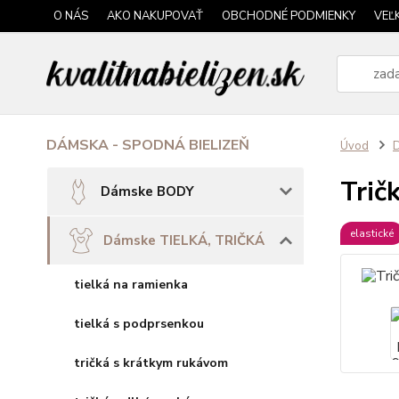
O NÁS
AKO NAKUPOVAŤ
OBCHODNÉ PODMIENKY
VEĽ
DÁMSKA - SPODNÁ BIELIZEŇ
Úvod
Trič
Dámske BODY
elastické
Dámske TIELKÁ, TRIČKÁ
tielká na ramienka
tielká s podprsenkou
tričká s krátkym rukávom