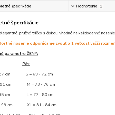
etné špecifikácie
Hodnotenie
1
tné špecifikácie
egantné, pružné tričko s čipkou, vhodné na každodenné nosenie. P
ortné nosenie odporúčame zvoliť o 1 veľkosť väčší rozmer
né parametre ŽENY:
Pás:
- 87 cm S = 69 - 72 cm
 - 91 cm M = 73 - 76 cm
 - 95 cm L = 77 - 80 cm
 - 99 cm XL = 81 - 84 cm