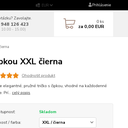
Prihlásenie
EUR
tázku? Zavolajte.
0
ks
 948 126 423
za
0,00 EUR
. 10.00 - 15.00)
ierna
pkou XXL čierna
Ohodnotiť produkt
 elegantné, pružné tričko s čipkou, vhodné na každodenné
. Prí...
celý popis
tupnosť:
Skladom
kosť / farba: