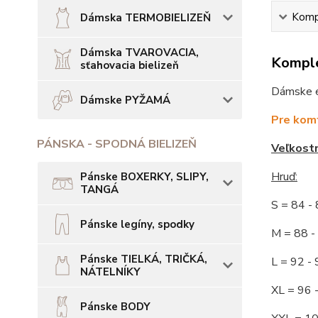
Kompl
Dámska TERMOBIELIZEŇ
Dámska TVAROVACIA,
Komple
sťahovacia bielizeň
Dámske el
Dámske PYŽAMÁ
Pre komf
PÁNSKA - SPODNÁ BIELIZEŇ
Veľkost
Hruď:
Pánske BOXERKY, SLIPY,
TANGÁ
S = 84 
Pánske legíny, spodky
M = 88
Pánske TIELKÁ, TRIČKÁ,
L = 92
NÁTELNÍKY
XL = 96
Pánske BODY