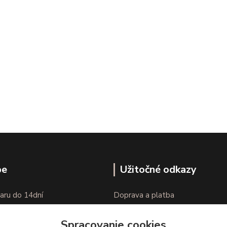
pe
Užitočné odkazy
aru do 14dní
Doprava a platba
nie tovaru
Veľkostné parametre
Spracovanie cookies