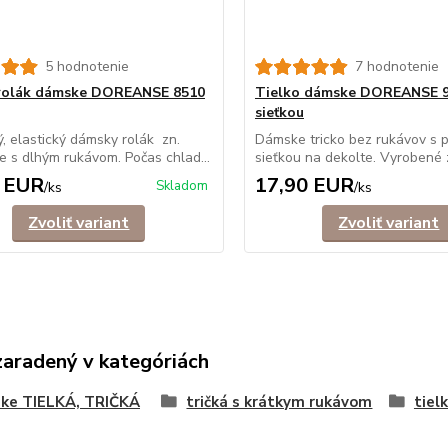
5 hodnotenie
7 hodnotenie
-rolák dámske DOREANSE 8510
Tielko dámske DOREANSE 9
sieťkou
, elastický dámsky rolák zn.
Dámske tricko bez rukávov s p
 s dlhým rukávom. Počas chlad...
sieťkou na dekolte. Vyrobené z
 EUR
17,90 EUR
Skladom
/
ks
/
ks
Zvoliť variant
Zvoliť variant
zaradený v kategóriách
ke TIELKÁ, TRIČKÁ
tričká s krátkym rukávom
tielk