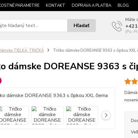
KOSTNÉ PARAMETRE
KONTAKT
DOPRAVA A PLATBA
BLOG
Máte o
Hľadať
+421
(Po.-Pi
Dámske TIELKÁ, TRIČKÁ
Tričko dámske DOREANSE 9363 s čipkou XXL č
ko dámske DOREANSE 9363 s či
Dámske
nosenie
Dos
Veľ