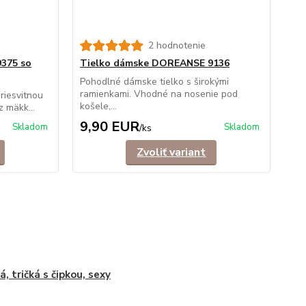
2 hodnotenie
375 so
Tielko dámske DOREANSE 9136
Pohodlné dámske tielko s širokými
ramienkami. Vhodné na nosenie pod
riesvitnou
košele,...
 mäkk...
9,90 EUR
Skladom
Skladom
/
ks
Zvoliť variant
á, tričká s čipkou, sexy