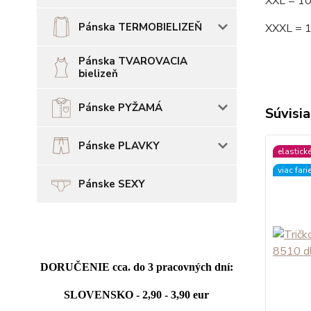
XXL = 1
Pánska TERMOBIELIZEŇ
XXXL = 
Pánska TVAROVACIA
bielizeň
Pánske PYŽAMÁ
Súvisia
Pánske PLAVKY
elastick
viac fari
Pánske SEXY
DORUČENIE cca. do 3 pracovných dní:
SLOVENSKO - 2,90 - 3,90 eur