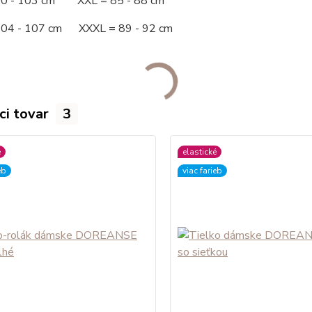
00 - 103 cm XXL = 85 - 88 cm
104 - 107 cm XXXL = 89 - 92 cm
ci tovar
3
é
elastické
eb
viac farieb