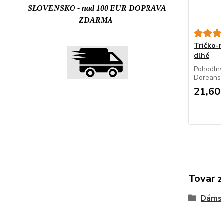
SLOVENSKO - nad 100 EUR DOPRAVA
ZDARMA
Tričko
dlhé
Pohodlný
Doreanse
21,60
Tovar 
Dáms