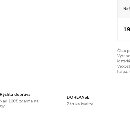
Naš
19
Číslo p
Výrobc
Materiá
Veľkosť
Farba:
Rýchla doprava
DOREANSE
Nad 100€ zdarma na
Záruka kvality
SK