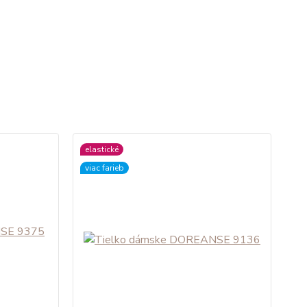
elastické
viac farieb