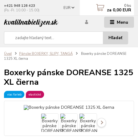
0
ks
+421 948 126 423
EUR
za
0,00 EUR
(Po.-Pi. 10.00 - 15.00)
Menu
Hľadať
Úvod
Pánske BOXERKY, SLIPY, TANGÁ
Boxerky pánske DOREANSE
1325 XL čierna
Boxerky pánske DOREANSE 1325
XL čierna
viac farieb
elastické