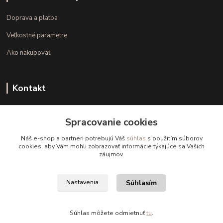
Doprava a platba
Veľkostné parametre
Ako nakupovať
Kontakt
+421 948 126 423
Spracovanie cookies
(Po.-Pi. 10.00 - 15.00)
Náš e-shop a partneri potrebujú Váš
súhlas
s použitím súborov
info@kvalitnaBielizen.sk
cookies, aby Vám mohli zobrazovať informácie týkajúce sa Vašich
záujmov.
Súhlasím
Nastavenia
Copyright © kvalitnabielizen.sk
Súhlas môžete odmietnuť
tu
.