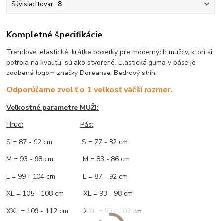
Súvisiaci tovar
8
Kompletné špecifikácie
Trendové, elastické, krátke boxerky pre moderných mužov, ktorí si
potrpia na kvalitu, sú ako stvorené. Elastická guma v páse je
zdobená logom značky Doreanse. Bedrový strih.
Odporúčame zvoliť o 1 veľkosť väčší rozmer.
Veľkostné parametre MUŽI:
Hruď
:
Pás:
S = 87 - 92 cm S = 77 - 82 cm
M = 93 - 98 cm M = 83 - 86 cm
L = 99 - 104 cm L = 87 - 92 cm
XL = 105 - 108 cm XL = 93 - 98 cm
XXL = 109 - 112 cm XXL = 99 - 102 cm