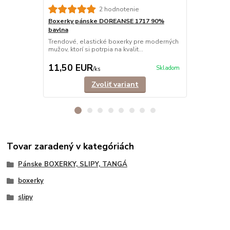
Boxerky pá
2 hodnotenie
Trendové, e
Boxerky pánske DOREANSE 1717 90%
mužov, ktorí s
bavlna
Trendové, elastické boxerky pre moderných
mužov, ktorí si potrpia na kvalit...
11,50 EUR
12,90 E
Skladom
/
ks
Zvoliť variant
Tovar zaradený v kategóriách
Pánske BOXERKY, SLIPY, TANGÁ
boxerky
slipy