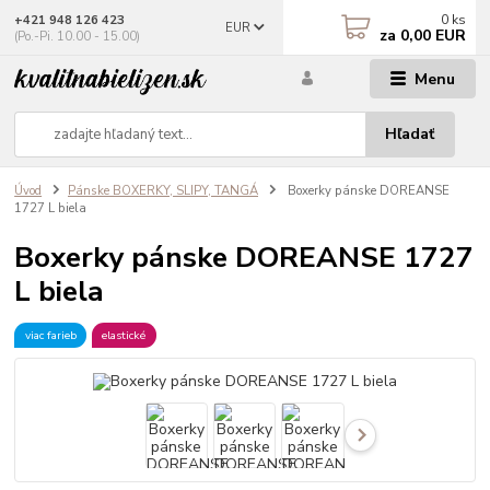
0
ks
+421 948 126 423
EUR
za
0,00 EUR
(Po.-Pi. 10.00 - 15.00)
Menu
Hľadať
Úvod
Pánske BOXERKY, SLIPY, TANGÁ
Boxerky pánske DOREANSE
1727 L biela
Boxerky pánske DOREANSE 1727
L biela
viac farieb
elastické