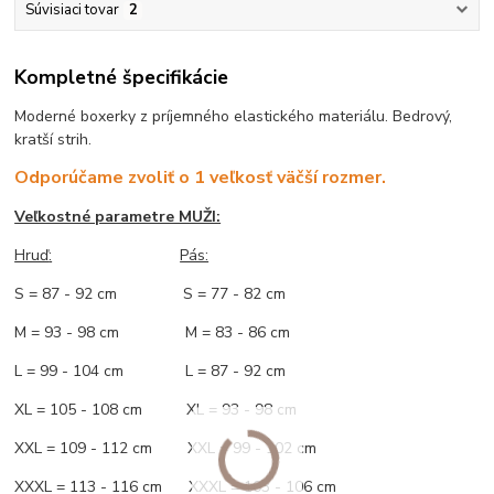
Súvisiaci tovar
2
Kompletné špecifikácie
Moderné boxerky z príjemného elastického materiálu. Bedrový,
kratší strih.
Odporúčame zvoliť o 1 veľkosť väčší rozmer.
Veľkostné parametre MUŽI:
Hruď
:
Pás:
S = 87 - 92 cm S = 77 - 82 cm
M = 93 - 98 cm M = 83 - 86 cm
L = 99 - 104 cm L = 87 - 92 cm
XL = 105 - 108 cm XL = 93 - 98 cm
XXL = 109 - 112 cm XXL = 99 - 102 cm
XXXL = 113 - 116 cm XXXL = 103 - 106 cm