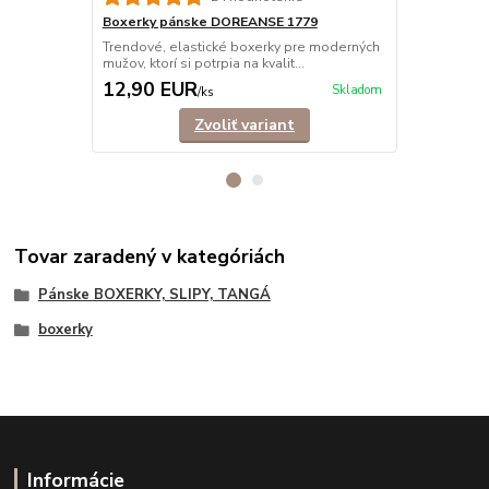
Boxerky pánske DOREANSE 1779
Boxerky pá
Trendové, elastické boxerky pre moderných
Trendové, e
mužov, ktorí si potrpia na kvalit...
mužov, ktorí s
12,90 EUR
8,50 EU
Skladom
/
ks
Zvoliť variant
Tovar zaradený v kategóriách
Pánske BOXERKY, SLIPY, TANGÁ
boxerky
Informácie