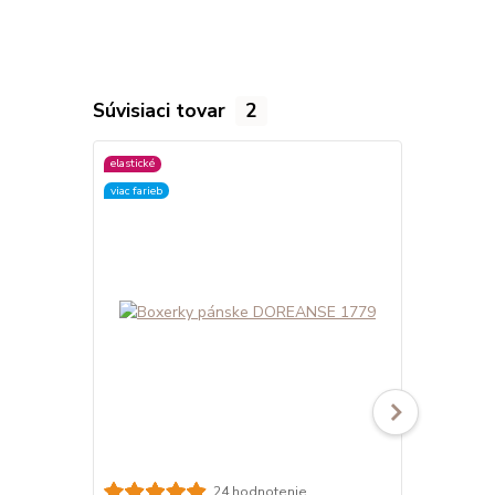
Súvisiaci tovar
2
elastické
elastické
viac farieb
viac farieb
24 hodnotenie