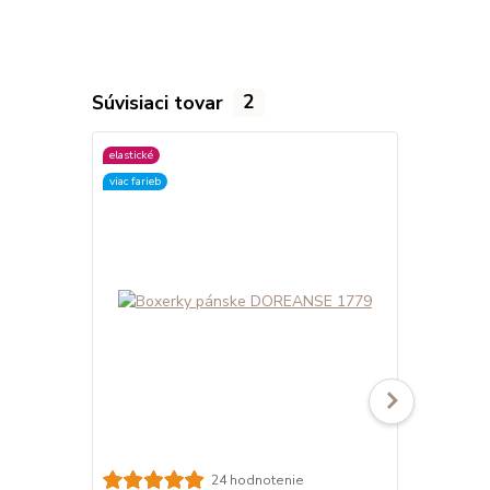
Súvisiaci tovar
2
elastické
elastické
viac farieb
viac farieb
24 hodnotenie