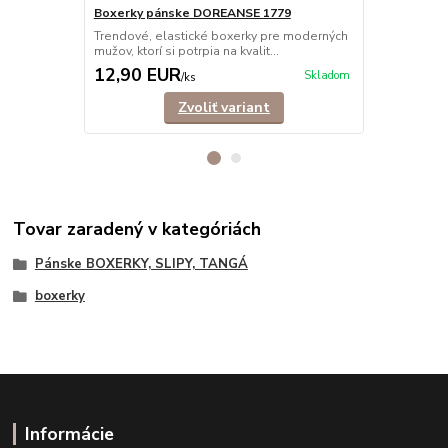
Boxerky pánske DOREANSE 1779
Boxerky pá
Trendové, elastické boxerky pre moderných
Trendové, e
mužov, ktorí si potrpia na kvalit...
mužov, ktorí s
12,90 EUR
8,50 EU
Skladom
/
ks
Zvoliť variant
Tovar zaradený v kategóriách
Pánske BOXERKY, SLIPY, TANGÁ
boxerky
Informácie