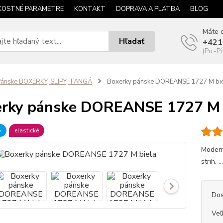
KOSTNÉ PARAMETRE
KONTAKT
DOPRAVA A PLATBA
BLOG
Máte o
Hľadať
+421
(Po.-Pi
ánske BOXERKY, SLIPY, TANGÁ
Boxerky pánske DOREANSE 1727 M bi
rky pánske DOREANSE 1727 M 
b
elastické
Modern
strih. ..
Dos
Veľ