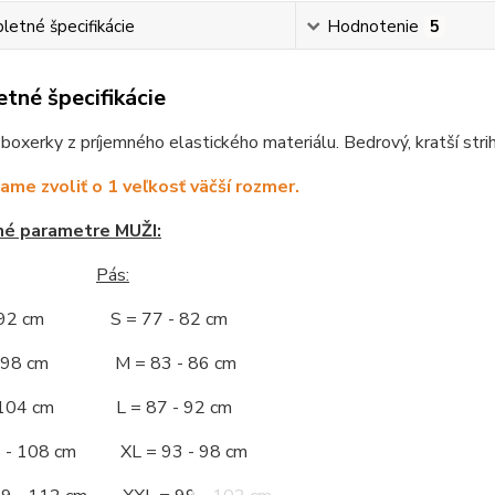
etné špecifikácie
Hodnotenie
5
tné špecifikácie
oxerky z príjemného elastického materiálu. Bedrový, kratší strih
me zvoliť o 1 veľkosť väčší rozmer.
né parametre MUŽI:
Pás:
- 92 cm S = 77 - 82 cm
 - 98 cm M = 83 - 86 cm
- 104 cm L = 87 - 92 cm
5 - 108 cm XL = 93 - 98 cm