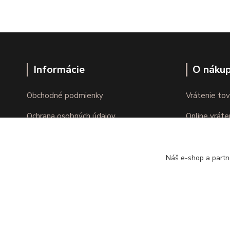
Informácie
O náku
Obchodné podmienky
Vrátenie tov
Ochrana osobných údajov
Online vráte
Kontakty
Reklamácie
Náš e-shop a partn
Copyright © kvalitnabielizen.sk