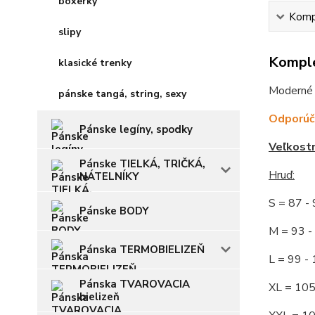
boxerky
Kompl
slipy
Komple
klasické trenky
Moderné b
pánske tangá, string, sexy
Odporúča
Pánske legíny, spodky
Veľkost
Pánske TIELKÁ, TRIČKÁ,
Hruď
:
NÁTELNÍKY
S = 87 
Pánske BODY
M = 93
Pánska TERMOBIELIZEŇ
L = 99 
Pánska TVAROVACIA
XL = 10
bielizeň