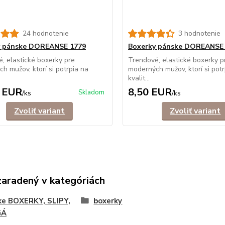
24 hodnotenie
3 hodnotenie
y pánske DOREANSE 1779
Boxerky pánske DOREANSE
, elastické boxerky pre
Trendové, elastické boxerky p
h mužov, ktorí si potrpia na
moderných mužov, ktorí si potr
kvalit...
 EUR
8,50 EUR
Skladom
/
ks
/
ks
Zvoliť variant
Zvoliť variant
zaradený v kategóriách
ke BOXERKY, SLIPY,
boxerky
GÁ