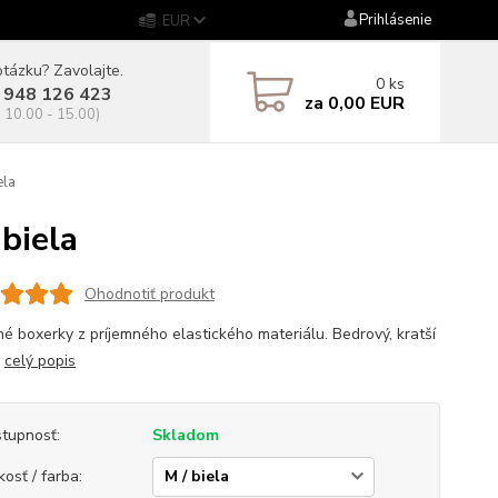
Prihlásenie
EUR
tázku? Zavolajte.
0
ks
 948 126 423
za
0,00 EUR
. 10.00 - 15.00)
ela
biela
Ohodnotiť produkt
é boxerky z príjemného elastického materiálu. Bedrový, kratší
.
celý popis
tupnosť:
Skladom
kosť / farba: