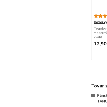
Boxerk
Trendové
modernýc
kvalit...
12,90
Tovar 
Páns
TAN