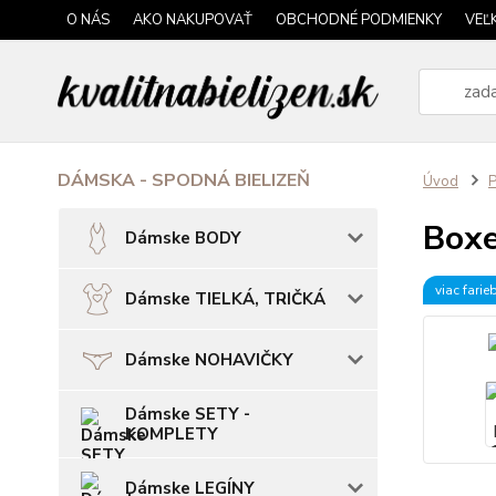
O NÁS
AKO NAKUPOVAŤ
OBCHODNÉ PODMIENKY
VEĽ
DÁMSKA - SPODNÁ BIELIZEŇ
Úvod
P
Boxe
Dámske BODY
viac farie
Dámske TIELKÁ, TRIČKÁ
Dámske NOHAVIČKY
Dámske SETY -
KOMPLETY
Dámske LEGÍNY