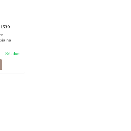
 1539
re
pia na
Skladom