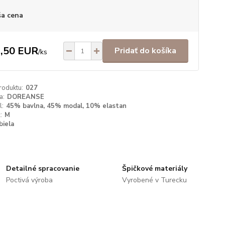
a cena
,50 EUR
Pridať do košíka
/
ks
roduktu:
027
a:
DOREANSE
l:
45% bavlna, 45% modal, 10% elastan
:
M
biela
Detailné spracovanie
Špičkové materiály
Poctivá výroba
Vyrobené v Turecku