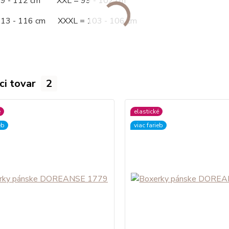
09 - 112 cm XXL = 99 - 102 cm
113 - 116 cm XXXL = 103 - 106 cm
ci tovar
2
é
elastické
eb
viac farieb