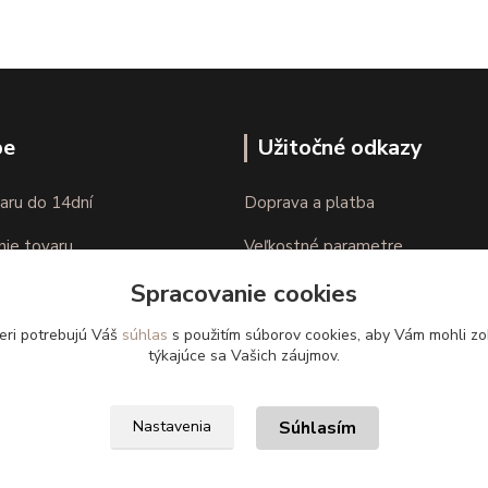
pe
Užitočné odkazy
aru do 14dní
Doprava a platba
nie tovaru
Veľkostné parametre
Spracovanie cookies
Ako nakupovať
eri potrebujú Váš
súhlas
s použitím súborov cookies, aby Vám mohli zo
týkajúce sa Vašich záujmov.
Súhlasím
Nastavenia