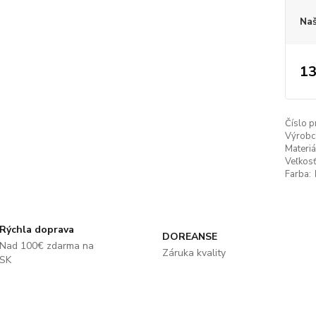
Naš
13
Číslo p
Výrobc
Materiá
Veľkosť
Farba:
Rýchla doprava
DOREANSE
Nad 100€ zdarma na
Záruka kvality
SK