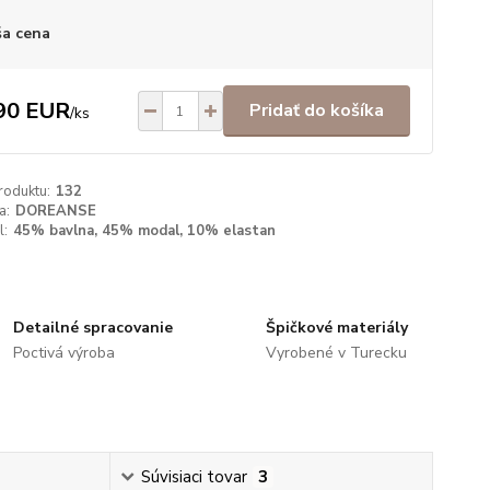
a cena
90 EUR
Pridať do košíka
/
ks
roduktu:
132
a:
DOREANSE
l:
45% bavlna, 45% modal, 10% elastan
Detailné spracovanie
Špičkové materiály
Poctivá výroba
Vyrobené v Turecku
Súvisiaci tovar
3