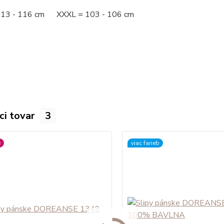
113 - 116 cm XXXL = 103 - 106 cm
ci tovar
3
é
viac farieb