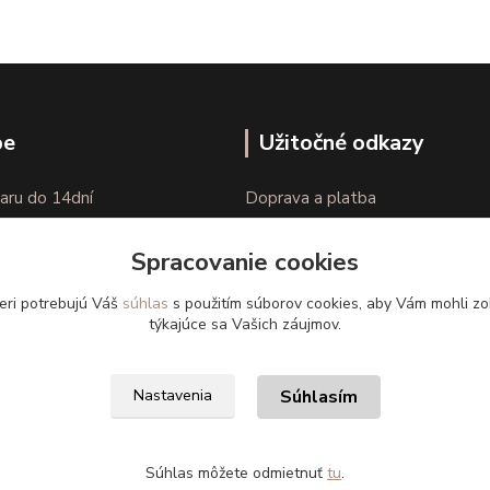
pe
Užitočné odkazy
aru do 14dní
Doprava a platba
nie tovaru
Veľkostné parametre
Spracovanie cookies
Ako nakupovať
eri potrebujú Váš
súhlas
s použitím súborov cookies, aby Vám mohli zo
týkajúce sa Vašich záujmov.
Súhlasím
Nastavenia
Súhlas môžete odmietnuť
tu
.