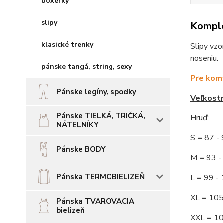
boxerky
slipy
Komple
klasické trenky
Slipy vzo
noseniu.
pánske tangá, string, sexy
Pre komf
Pánske legíny, spodky
Veľkost
Pánske TIELKÁ, TRIČKÁ,
Hruď
:
NÁTELNÍKY
S = 87 
Pánske BODY
M = 93
Pánska TERMOBIELIZEŇ
L = 99 
XL = 10
Pánska TVAROVACIA
bielizeň
XXL = 1