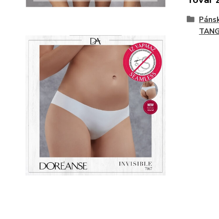
Páns
TAN