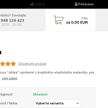
Prihlásenie
EUR
tázku? Zavolajte.
0
ks
 948 126 423
za
0,00 EUR
. 10.00 - 15.00)
a
Ohodnotiť produkt
vzoru "afrika" vyrobené z kvalitného elastického materiálu, pre
..
celý popis
tupnosť:
Skladom
kosť / farba: