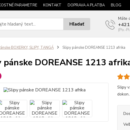
KOSTNÉ PARAMETRE
KONTAKT
DOPRAVA A PLATBA
BLOG
Máte o
Hľadať
+421
(Po.-Pi
ánske BOXERKY, SLIPY, TANGÁ
Slipy pánske DOREANSE 1213 afrika
y pánske DOREANSE 1213 afrik
Slipy 
dokon.
Dos
Veľ