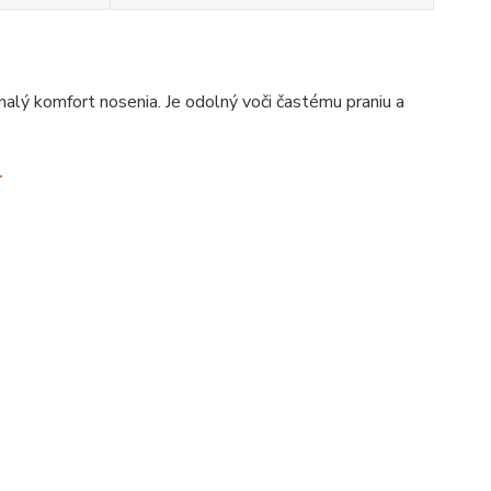
onalý komfort nosenia. Je odolný voči častému praniu a
.