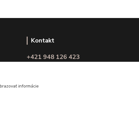
Kontakt
+421 948 126 423
(Po.-Pi. 10.00 - 15.00)
info@kvalitnaBielizen.sk
brazovať informácie