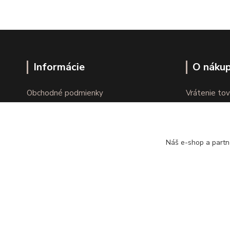
Informácie
O náku
Obchodné podmienky
Vrátenie tov
Ochrana osobných údajov
Online vráte
Kontakty
Reklamácie
Náš e-shop a partn
Copyright © kvalitnabielizen.sk