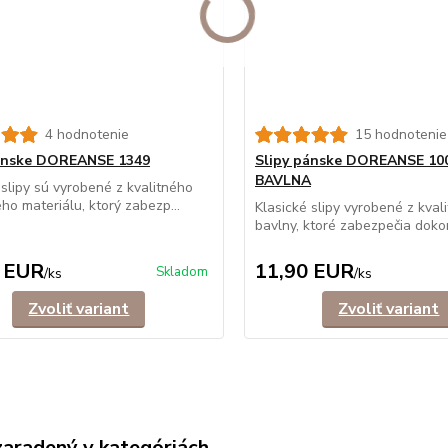
4 hodnotenie
15 hodnotenie
pánske DOREANSE 1349
Slipy pánske DOREANSE 10
BAVLNA
 slipy sú vyrobené z kvalitného
ého materiálu, ktorý zabezp...
Klasické slipy vyrobené z kval
bavlny, ktoré zabezpečia dokon
 EUR
11,90 EUR
Skladom
/
ks
/
ks
Zvoliť variant
Zvoliť variant
zaradený v kategóriách