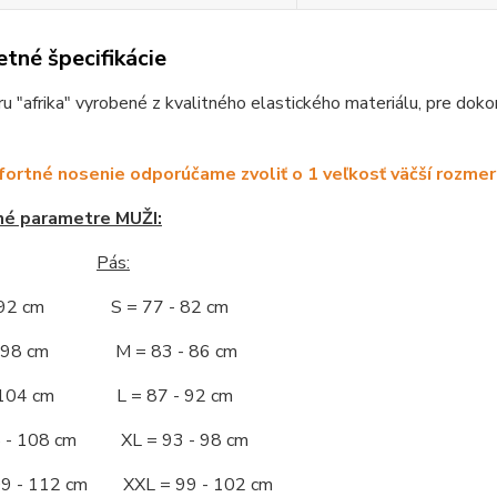
tné špecifikácie
ru "afrika" vyrobené z kvalitného elastického materiálu, pre dok
ortné nosenie odporúčame zvoliť o 1 veľkosť väčší rozmer
né parametre MUŽI:
Pás:
- 92 cm S = 77 - 82 cm
 - 98 cm M = 83 - 86 cm
- 104 cm L = 87 - 92 cm
5 - 108 cm XL = 93 - 98 cm
09 - 112 cm XXL = 99 - 102 cm