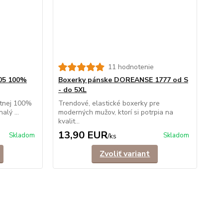
11 hodnotenie
05 100%
Boxerky pánske DOREANSE 1777 od S
- do 5XL
itnej 100%
Trendové, elastické boxerky pre
alý ...
moderných mužov, ktorí si potrpia na
kvalit...
13,90 EUR
Skladom
Skladom
/
ks
Zvoliť variant