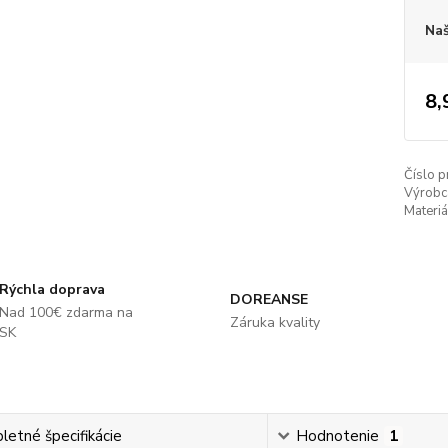
Naš
8,
Číslo p
Výrobc
Materiá
Rýchla doprava
DOREANSE
Nad 100€ zdarma na
Záruka kvality
SK
etné špecifikácie
Hodnotenie
1