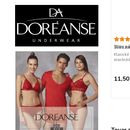
Slipy 
Klasické
elastick
11,50
Tovar 