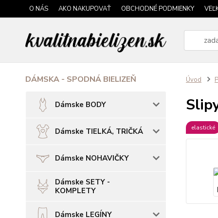
O NÁS
AKO NAKUPOVAŤ
OBCHODNÉ PODMIENKY
VEĽ
DÁMSKA - SPODNÁ BIELIZEŇ
Úvod
P
Slip
Dámske BODY
elastické
Dámske TIELKÁ, TRIČKÁ
Dámske NOHAVIČKY
Dámske SETY -
KOMPLETY
Dámske LEGÍNY