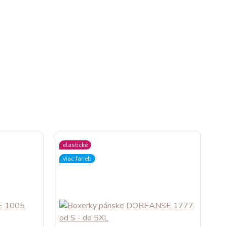
elastické
viac farieb