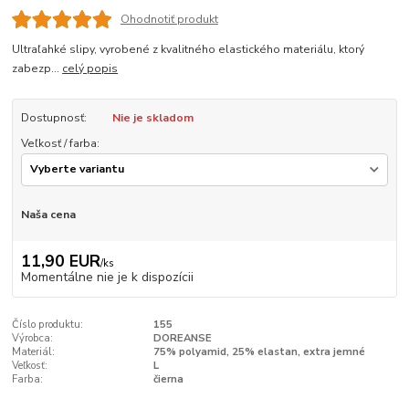
Ohodnotiť produkt
Ultraľahké slipy, vyrobené z kvalitného elastického materiálu, ktorý
zabezp...
celý popis
Dostupnosť:
Nie je skladom
Veľkosť / farba:
Naša cena
11,90 EUR
/
ks
Momentálne nie je k dispozícii
Číslo produktu:
155
Výrobca:
DOREANSE
Materiál:
75% polyamid, 25% elastan, extra jemné
Veľkosť:
L
Farba:
čierna