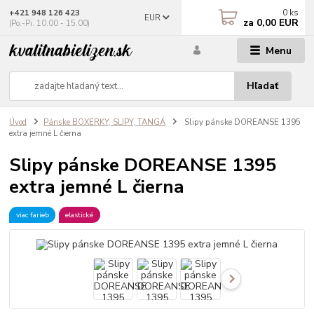
0
ks
+421 948 126 423
EUR
za
0,00 EUR
(Po.-Pi. 10.00 - 15.00)
Menu
Hľadať
Úvod
Pánske BOXERKY, SLIPY, TANGÁ
Slipy pánske DOREANSE 1395
extra jemné L čierna
Slipy pánske DOREANSE 1395
extra jemné L čierna
viac farieb
elastické