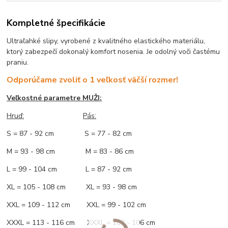
Kompletné špecifikácie
Ultraľahké slipy, vyrobené z kvalitného elastického materiálu,
ktorý zabezpečí dokonalý komfort nosenia. Je odolný voči častému
praniu.
Odporúčame zvoliť o 1 veľkosť väčší rozmer!
Veľkostné parametre MUŽI:
Hruď
:
Pás:
S = 87 - 92 cm S = 77 - 82 cm
M = 93 - 98 cm M = 83 - 86 cm
L = 99 - 104 cm L = 87 - 92 cm
XL = 105 - 108 cm XL = 93 - 98 cm
XXL = 109 - 112 cm XXL = 99 - 102 cm
XXXL = 113 - 116 cm XXXL = 103 - 106 cm