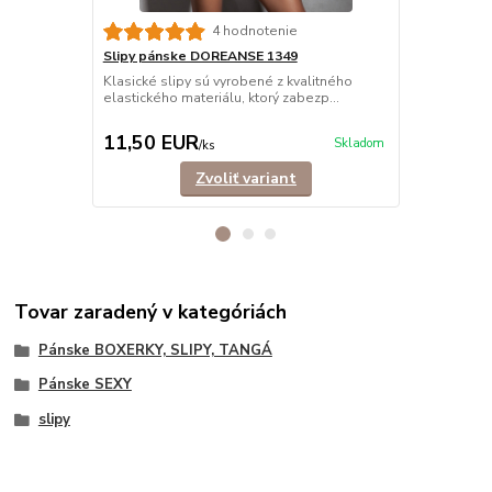
4 hodnotenie
Slipy pánske DOREANSE 1349
Slipy páns
BAVLNA
Klasické slipy sú vyrobené z kvalitného
elastického materiálu, ktorý zabezp...
Klasické sli
bavlny, ktor
11,50 EUR
11,90 E
Skladom
/
ks
Zvoliť variant
Tovar zaradený v kategóriách
Pánske BOXERKY, SLIPY, TANGÁ
Pánske SEXY
slipy