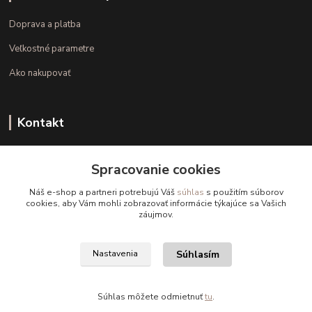
Doprava a platba
Veľkostné parametre
Ako nakupovať
Kontakt
+421 948 126 423
Spracovanie cookies
(Po.-Pi. 10.00 - 15.00)
Náš e-shop a partneri potrebujú Váš
súhlas
s použitím súborov
info@kvalitnaBielizen.sk
cookies, aby Vám mohli zobrazovať informácie týkajúce sa Vašich
záujmov.
Súhlasím
Nastavenia
Copyright © kvalitnabielizen.sk
Súhlas môžete odmietnuť
tu
.