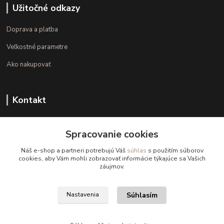
Užitočné odkazy
Doprava a platba
Veľkostné parametre
Ako nakupovať
Kontakt
+421 948 126 423
Spracovanie cookies
(Po.-Pi. 10.00 - 15.00)
Náš e-shop a partneri potrebujú Váš
súhlas
s použitím súborov
info@kvalitnaBielizen.sk
cookies, aby Vám mohli zobrazovať informácie týkajúce sa Vašich
záujmov.
Súhlasím
Nastavenia
Copyright © kvalitnabielizen.sk