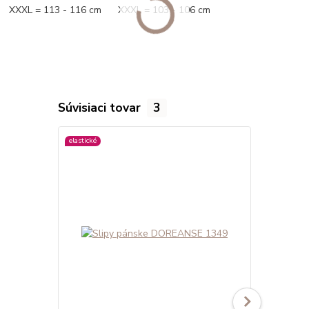
XXXL = 113 - 116 cm XXXL = 103 - 106 cm
Súvisiaci tovar
3
elastické
viac farieb