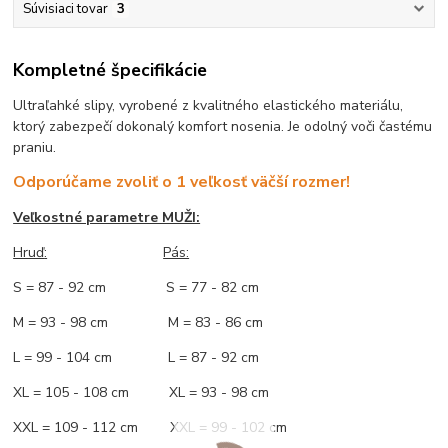
Súvisiaci tovar
3
Kompletné špecifikácie
Ultraľahké slipy, vyrobené z kvalitného elastického materiálu,
ktorý zabezpečí dokonalý komfort nosenia. Je odolný voči častému
praniu.
Odporúčame zvoliť o 1 veľkosť väčší rozmer!
Veľkostné parametre MUŽI:
Hruď
:
Pás:
S = 87 - 92 cm S = 77 - 82 cm
M = 93 - 98 cm M = 83 - 86 cm
L = 99 - 104 cm L = 87 - 92 cm
XL = 105 - 108 cm XL = 93 - 98 cm
XXL = 109 - 112 cm XXL = 99 - 102 cm