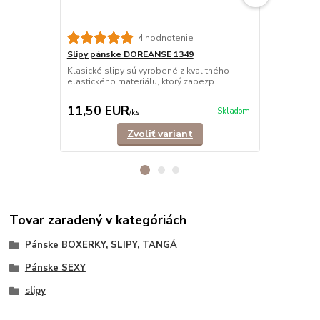
4 hodnotenie
Slipy pánske DOREANSE 1349
Slipy páns
BAVLNA
Klasické slipy sú vyrobené z kvalitného
elastického materiálu, ktorý zabezp...
Klasické sli
bavlny, ktor
11,50 EUR
11,90 E
Skladom
/
ks
Zvoliť variant
Tovar zaradený v kategóriách
Pánske BOXERKY, SLIPY, TANGÁ
Pánske SEXY
slipy