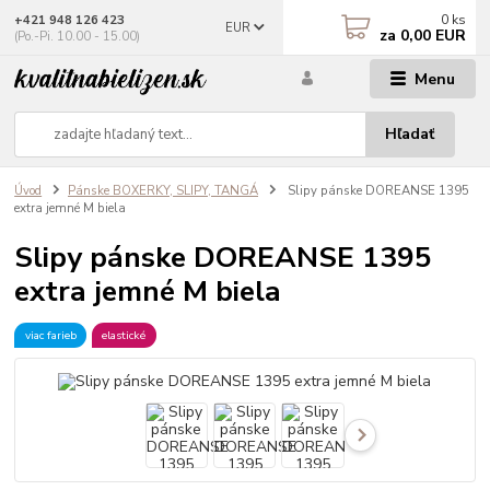
0
ks
+421 948 126 423
EUR
za
0,00 EUR
(Po.-Pi. 10.00 - 15.00)
Menu
Hľadať
Úvod
Pánske BOXERKY, SLIPY, TANGÁ
Slipy pánske DOREANSE 1395
extra jemné M biela
Slipy pánske DOREANSE 1395
extra jemné M biela
viac farieb
elastické