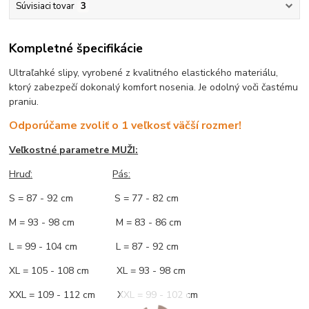
Súvisiaci tovar
3
Kompletné špecifikácie
Ultraľahké slipy, vyrobené z kvalitného elastického materiálu,
ktorý zabezpečí dokonalý komfort nosenia. Je odolný voči častému
praniu.
Odporúčame zvoliť o 1 veľkosť väčší rozmer!
Veľkostné parametre MUŽI:
Hruď
:
Pás:
S = 87 - 92 cm S = 77 - 82 cm
M = 93 - 98 cm M = 83 - 86 cm
L = 99 - 104 cm L = 87 - 92 cm
XL = 105 - 108 cm XL = 93 - 98 cm
XXL = 109 - 112 cm XXL = 99 - 102 cm