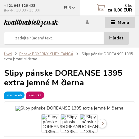
0
ks
+421 948 126 423
EUR
za
0,00 EUR
(Po.-Pi. 10.00 - 15.00)
Menu
Hľadať
Úvod
Pánske BOXERKY, SLIPY, TANGÁ
Slipy pánske DOREANSE 1395
extra jemné M čierna
Slipy pánske DOREANSE 1395
extra jemné M čierna
viac farieb
elastické