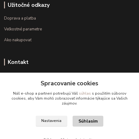
Užitočné odkazy
Doprava a platba
Veľkostné parametre
Ako nakupovať
Kontakt
+421 948 126 423
Spracovanie cookies
(Po.-Pi. 10.00 - 15.00)
Náš e-shop a partneri potrebujú Váš
súhlas
s použitím súborov
info@kvalitnaBielizen.sk
cookies, aby Vám mohli zobrazovať informácie týkajúce sa Vašich
záujmov.
Súhlasím
Nastavenia
Copyright © kvalitnabielizen.sk