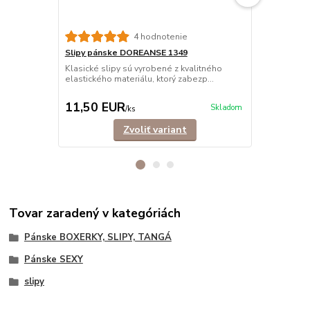
4 hodnotenie
Slipy pánske DOREANSE 1349
Slipy páns
BAVLNA
Klasické slipy sú vyrobené z kvalitného
elastického materiálu, ktorý zabezp...
Klasické sli
bavlny, ktor
11,50 EUR
11,90 E
Skladom
/
ks
Zvoliť variant
Tovar zaradený v kategóriách
Pánske BOXERKY, SLIPY, TANGÁ
Pánske SEXY
slipy