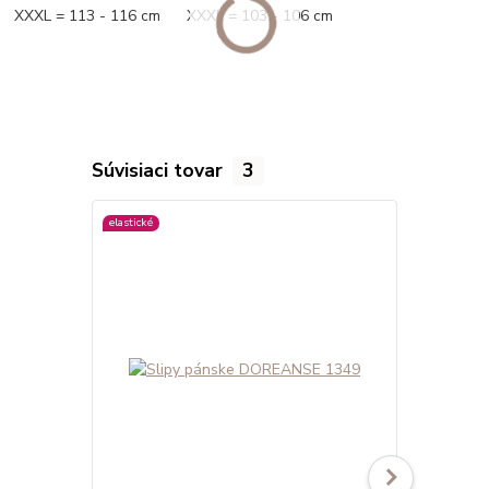
XXXL = 113 - 116 cm XXXL = 103 - 106 cm
Súvisiaci tovar
3
elastické
viac farieb