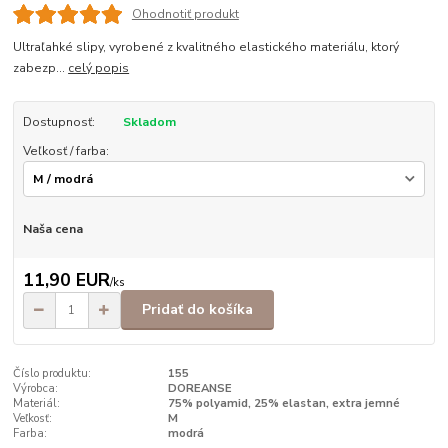
Ohodnotiť produkt
Ultraľahké slipy, vyrobené z kvalitného elastického materiálu, ktorý
zabezp...
celý popis
Dostupnosť:
Skladom
Veľkosť / farba:
Naša cena
11,90 EUR
/
ks
Pridať do košíka
Číslo produktu:
155
Výrobca:
DOREANSE
Materiál:
75% polyamid, 25% elastan, extra jemné
Veľkosť:
M
Farba:
modrá