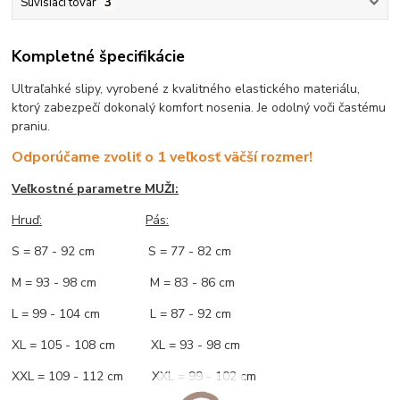
Súvisiaci tovar
3
Kompletné špecifikácie
Ultraľahké slipy, vyrobené z kvalitného elastického materiálu,
ktorý zabezpečí dokonalý komfort nosenia. Je odolný voči častému
praniu.
Odporúčame zvoliť o 1 veľkosť väčší rozmer!
Veľkostné parametre MUŽI:
Hruď
:
Pás:
S = 87 - 92 cm S = 77 - 82 cm
M = 93 - 98 cm M = 83 - 86 cm
L = 99 - 104 cm L = 87 - 92 cm
XL = 105 - 108 cm XL = 93 - 98 cm
XXL = 109 - 112 cm XXL = 99 - 102 cm