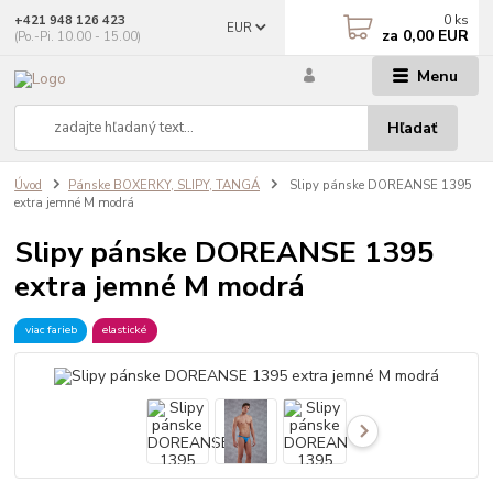
0
ks
+421 948 126 423
EUR
za
0,00 EUR
(Po.-Pi. 10.00 - 15.00)
Menu
Hľadať
Úvod
Pánske BOXERKY, SLIPY, TANGÁ
Slipy pánske DOREANSE 1395
extra jemné M modrá
Slipy pánske DOREANSE 1395
extra jemné M modrá
viac farieb
elastické