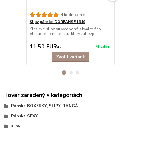
4 hodnotenie
Slipy pánske DOREANSE 1349
Slipy páns
BAVLNA
Klasické slipy sú vyrobené z kvalitného
elastického materiálu, ktorý zabezp...
Klasické sli
bavlny, ktor
11,50 EUR
11,90 E
Skladom
/
ks
Zvoliť variant
Tovar zaradený v kategóriách
Pánske BOXERKY, SLIPY, TANGÁ
Pánske SEXY
slipy