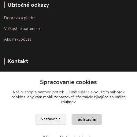
Užitočné odkazy
Doprava a platba
Veľkostné parametre
Ako nakupovať
Kontakt
+421 948 126 423
Spracovanie cookies
(Po.-Pi. 10.00 - 15.00)
Náš e-shop a partneri potrebujú Váš
súhlas
s použitím súborov
info@kvalitnaBielizen.sk
cookies, aby Vám mohli zobrazovať informácie týkajúce sa Vašich
záujmov.
Súhlasím
Nastavenia
Copyright © kvalitnabielizen.sk