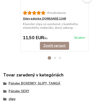
4 hodnotenie
Slipy pánske DOREANSE 1349
Slipy páns
BAVLNA
Klasické slipy sú vyrobené z kvalitného
elastického materiálu, ktorý zabezp...
Klasické sli
bavlny, ktor
11,50 EUR
11,90 E
Skladom
/
ks
Zvoliť variant
Tovar zaradený v kategóriách
Pánske BOXERKY, SLIPY, TANGÁ
Pánske SEXY
slipy