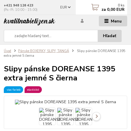
0
ks
+421 948 126 423
EUR
za
0,00 EUR
(Po.-Pi. 10.00 - 15.00)
Menu
Hľadať
Úvod
Pánske BOXERKY, SLIPY, TANGÁ
Slipy pánske DOREANSE 1395
extra jemné S čierna
Slipy pánske DOREANSE 1395
extra jemné S čierna
viac farieb
elastické