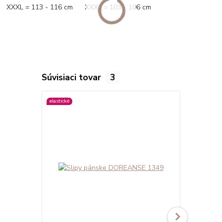
XXXL = 113 - 116 cm XXXL = 103 - 106 cm
Súvisiaci tovar
3
elastické
viac farieb