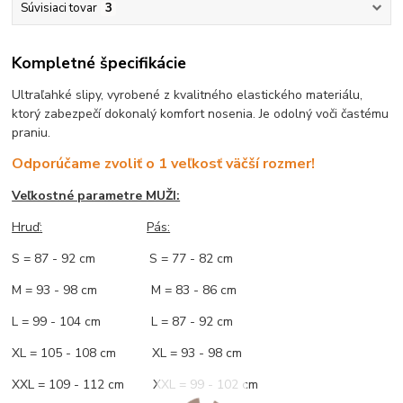
Súvisiaci tovar
3
Kompletné špecifikácie
Ultraľahké slipy, vyrobené z kvalitného elastického materiálu,
ktorý zabezpečí dokonalý komfort nosenia. Je odolný voči častému
praniu.
Odporúčame zvoliť o 1 veľkosť väčší rozmer!
Veľkostné parametre MUŽI:
Hruď
:
Pás:
S = 87 - 92 cm S = 77 - 82 cm
M = 93 - 98 cm M = 83 - 86 cm
L = 99 - 104 cm L = 87 - 92 cm
XL = 105 - 108 cm XL = 93 - 98 cm
XXL = 109 - 112 cm XXL = 99 - 102 cm