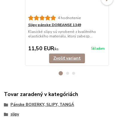
4 hodnotenie
Slipy pánske DOREANSE 1349
Slipy páns
BAVLNA
Klasické slipy sú vyrobené z kvalitného
elastického materiálu, ktorý zabezp...
Klasické sli
bavlny, ktor
11,50 EUR
11,90 E
Skladom
/
ks
Zvoliť variant
Tovar zaradený v kategóriách
Pánske BOXERKY, SLIPY, TANGÁ
slipy