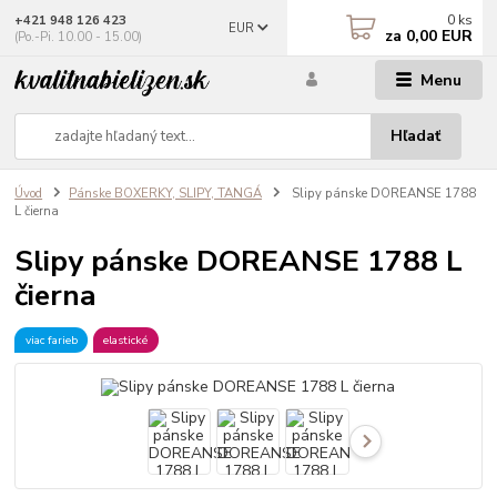
0
ks
+421 948 126 423
EUR
za
0,00 EUR
(Po.-Pi. 10.00 - 15.00)
Menu
Hľadať
Úvod
Pánske BOXERKY, SLIPY, TANGÁ
Slipy pánske DOREANSE 1788
L čierna
Slipy pánske DOREANSE 1788 L
čierna
viac farieb
elastické