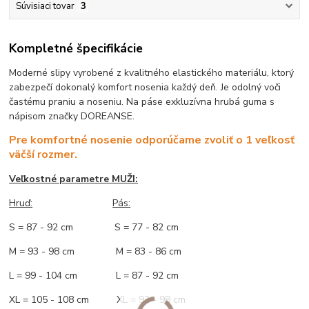
Súvisiaci tovar
3
Kompletné špecifikácie
Moderné slipy vyrobené z kvalitného elastického materiálu, ktorý
zabezpečí dokonalý komfort nosenia každý deň. Je odolný voči
častému praniu a noseniu. Na páse exkluzívna hrubá guma s
nápisom značky DOREANSE.
Pre komfortné nosenie odporúčame zvoliť o 1 veľkosť
väčší rozmer.
Veľkostné parametre MUŽI:
Hruď
:
Pás:
S = 87 - 92 cm S = 77 - 82 cm
M = 93 - 98 cm M = 83 - 86 cm
L = 99 - 104 cm L = 87 - 92 cm
XL = 105 - 108 cm XL = 93 - 98 cm