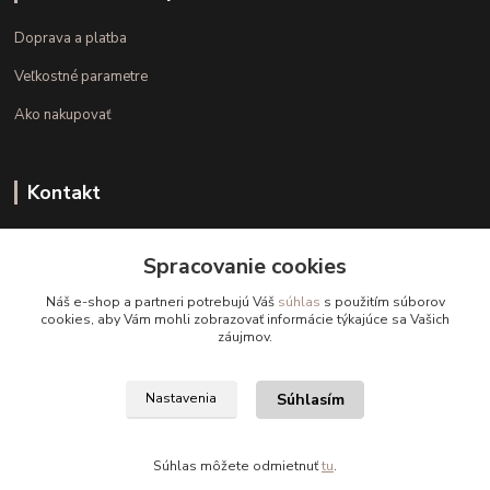
Doprava a platba
Veľkostné parametre
Ako nakupovať
Kontakt
+421 948 126 423
Spracovanie cookies
(Po.-Pi. 10.00 - 15.00)
Náš e-shop a partneri potrebujú Váš
súhlas
s použitím súborov
info@kvalitnaBielizen.sk
cookies, aby Vám mohli zobrazovať informácie týkajúce sa Vašich
záujmov.
Súhlasím
Nastavenia
Copyright © kvalitnabielizen.sk
Súhlas môžete odmietnuť
tu
.