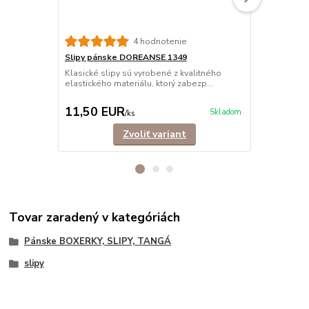
4 hodnotenie
Slipy pánske DOREANSE 1349
Slipy páns
BAVLNA
Klasické slipy sú vyrobené z kvalitného
elastického materiálu, ktorý zabezp...
Klasické sli
bavlny, ktor
11,50 EUR
11,90 E
Skladom
/
ks
Zvoliť variant
Tovar zaradený v kategóriách
Pánske BOXERKY, SLIPY, TANGÁ
slipy