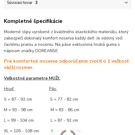
Súvisiaci tovar
3
Kompletné špecifikácie
Moderné slipy vyrobené z kvalitného elastického materiálu, ktorý
zabezpečí dokonalý komfort nosenia každý deň. Je odolný voči
častému praniu a noseniu. Na páse exkluzívna hrubá guma s
nápisom značky DOREANSE.
Pre komfortné nosenie odporúčame zvoliť o 1 veľkosť
väčší rozmer.
Veľkostné parametre MUŽI:
Hruď
:
Pás:
S = 87 - 92 cm S = 77 - 82 cm
M = 93 - 98 cm M = 83 - 86 cm
L = 99 - 104 cm L = 87 - 92 cm
XL = 105 - 108 cm XL = 93 - 98 cm