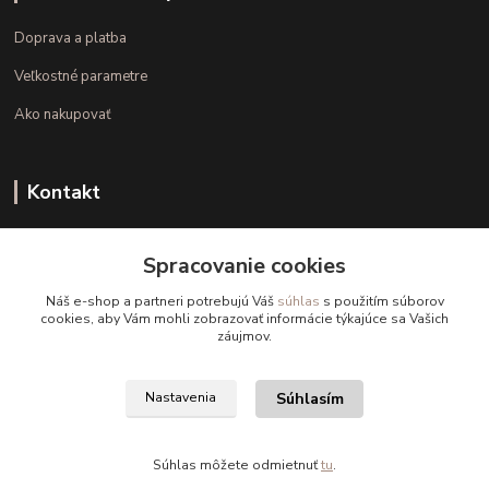
Doprava a platba
Veľkostné parametre
Ako nakupovať
Kontakt
+421 948 126 423
Spracovanie cookies
(Po.-Pi. 10.00 - 15.00)
Náš e-shop a partneri potrebujú Váš
súhlas
s použitím súborov
info@kvalitnaBielizen.sk
cookies, aby Vám mohli zobrazovať informácie týkajúce sa Vašich
záujmov.
Súhlasím
Nastavenia
Copyright © kvalitnabielizen.sk
Súhlas môžete odmietnuť
tu
.