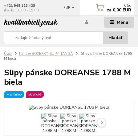
0
ks
+421 948 126 423
EUR
za
0,00 EUR
(Po.-Pi. 10.00 - 15.00)
Menu
Hľadať
Úvod
Pánske BOXERKY, SLIPY, TANGÁ
Slipy pánske DOREANSE 1788
M biela
Slipy pánske DOREANSE 1788 M
biela
viac farieb
elastické