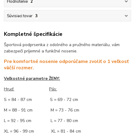
Hodnotenie
2
Súvisiaci tovar
3
Kompletné špecifikácie
Športová podprsenka z odolného a pružného materiálu, vám
zabezpečí príjemné a funkčné nosenie.
Pre komfortné nosenie odporúčame zvoliť o 1 veľkosť
väčší rozmer.
Veľkostné parametre ŽENY:
Hruď:
Pás:
S = 84 - 87 cm S = 69 - 72 cm
M = 88 - 91 cm M = 73 - 76 cm
L = 92 - 95 cm L = 77 - 80 cm
XL = 96 - 99 cm XL = 81 - 84 cm