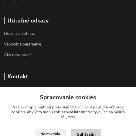
Užitočné odkazy
Doprava a platba
Veľkostné parametre
Ako nakupovať
Kontakt
+421 948 126 423
Spracovanie cookies
(Po.-Pi. 10.00 - 15.00)
Náš e-shop a partneri potrebujú Váš
súhlas
s použitím súborov
info@kvalitnaBielizen.sk
cookies, aby Vám mohli zobrazovať informácie týkajúce sa Vašich
záujmov.
Súhlasím
Nastavenia