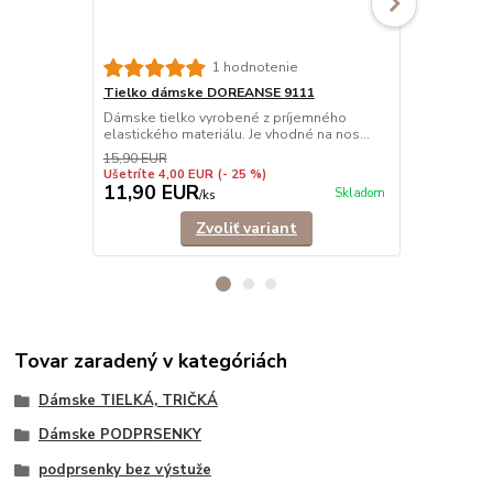
Tielko dám
1 hodnotenie
vrúbkované
Tielko dámske DOREANSE 9111
Prémiové tie
Dámske tielko vyrobené z príjemného
Vhodné ako a
elastického materiálu. Je vhodné na nos...
15,90 EUR
Ušetríte 4,00 EUR
(- 25 %)
11,90 EUR
17,90 E
Skladom
/
ks
Zvoliť variant
Tovar zaradený v kategóriách
Dámske TIELKÁ, TRIČKÁ
Dámske PODPRSENKY
podprsenky bez výstuže