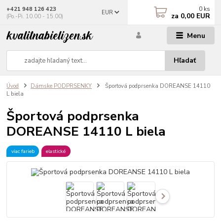
0
ks
+421 948 126 423
EUR
za
0,00 EUR
(Po.-Pi. 10.00 - 15.00)
Menu
Hľadať
Úvod
Dámske PODPRSENKY
Športová podprsenka DOREANSE 14110
L biela
Športová podprsenka
DOREANSE 14110 L biela
viac farieb
elastické