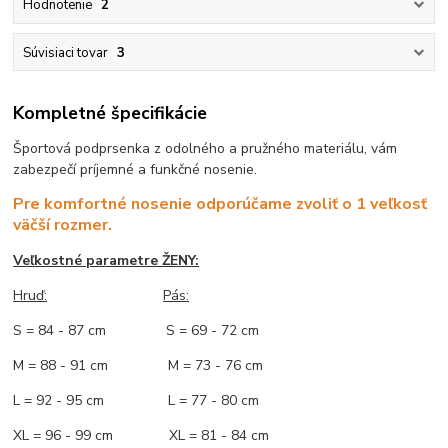
Hodnotenie
2
Súvisiaci tovar
3
Kompletné špecifikácie
Športová podprsenka z odolného a pružného materiálu, vám
zabezpečí príjemné a funkčné nosenie.
Pre komfortné nosenie odporúčame zvoliť o 1 veľkosť
väčší rozmer.
Veľkostné parametre ŽENY:
Hruď:
Pás:
S = 84 - 87 cm S = 69 - 72 cm
M = 88 - 91 cm M = 73 - 76 cm
L = 92 - 95 cm L = 77 - 80 cm
XL = 96 - 99 cm XL = 81 - 84 cm