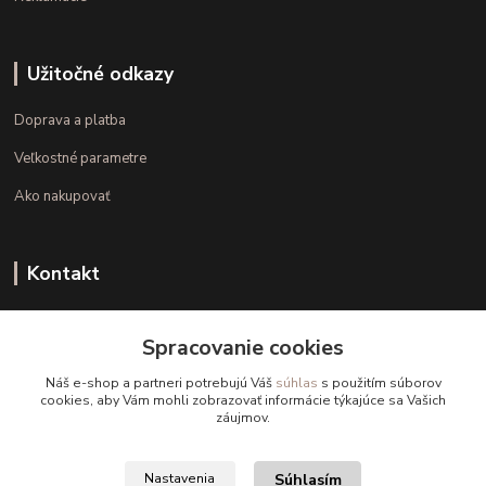
Užitočné odkazy
Doprava a platba
Veľkostné parametre
Ako nakupovať
Kontakt
+421 948 126 423
Spracovanie cookies
(Po.-Pi. 10.00 - 15.00)
Náš e-shop a partneri potrebujú Váš
súhlas
s použitím súborov
info@kvalitnaBielizen.sk
cookies, aby Vám mohli zobrazovať informácie týkajúce sa Vašich
záujmov.
Súhlasím
Nastavenia