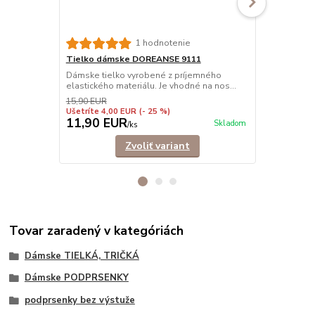
Tielko dám
1 hodnotenie
vrúbkované
Tielko dámske DOREANSE 9111
Prémiové tie
Dámske tielko vyrobené z príjemného
Vhodné ako a
elastického materiálu. Je vhodné na nos...
15,90 EUR
Ušetríte 4,00 EUR
(- 25 %)
11,90 EUR
17,90 E
Skladom
/
ks
Zvoliť variant
Tovar zaradený v kategóriách
Dámske TIELKÁ, TRIČKÁ
Dámske PODPRSENKY
podprsenky bez výstuže