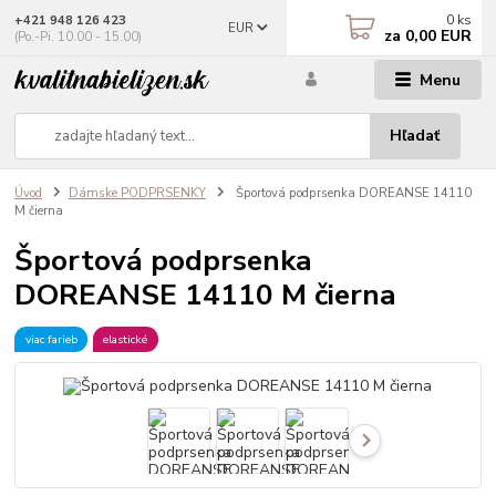
0
ks
+421 948 126 423
EUR
za
0,00 EUR
(Po.-Pi. 10.00 - 15.00)
Menu
Hľadať
Úvod
Dámske PODPRSENKY
Športová podprsenka DOREANSE 14110
M čierna
Športová podprsenka
DOREANSE 14110 M čierna
viac farieb
elastické