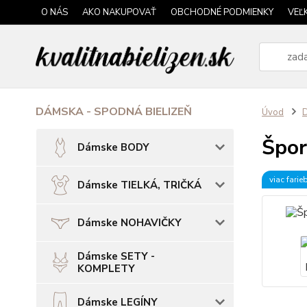
O NÁS
AKO NAKUPOVAŤ
OBCHODNÉ PODMIENKY
VEĽ
DÁMSKA - SPODNÁ BIELIZEŇ
Úvod
Špo
Dámske BODY
viac farie
Dámske TIELKÁ, TRIČKÁ
Dámske NOHAVIČKY
Dámske SETY -
KOMPLETY
Dámske LEGÍNY