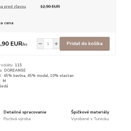
a pred zľavou
12,90 EUR
a cena
,90 EUR
Pridať do košíka
/
ks
roduktu:
115
a:
DOREANSE
l:
45% bavlna, 45% modal, 10% elastan
:
M
šedá
Detailné spracovanie
Špičkové materiály
Poctivá výroba
Vyrobené v Turecku