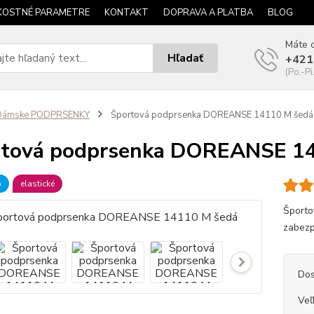
KOSTNÉ PARAMETRE
KONTAKT
DOPRAVA A PLATBA
BLOG
Máte o
Hľadať
+421
(Po.-Pi
Dámske PODPRSENKY
Športová podprsenka DOREANSE 14110 M šedá
rtová podprsenka DOREANSE 1
b
elastické
Športo
zabezp
Dos
Veľ