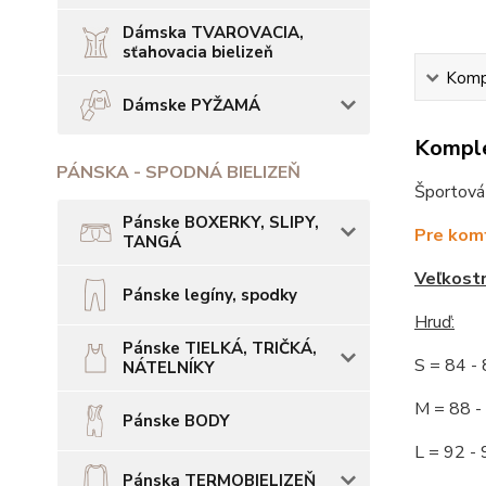
Dámska TVAROVACIA,
sťahovacia bielizeň
Kompl
Dámske PYŽAMÁ
Komple
PÁNSKA - SPODNÁ BIELIZEŇ
Športová 
Pánske BOXERKY, SLIPY,
Pre komf
TANGÁ
Veľkost
Pánske legíny, spodky
Hruď:
Pánske TIELKÁ, TRIČKÁ,
S = 84 
NÁTELNÍKY
M = 88
Pánske BODY
L = 92
Pánska TERMOBIELIZEŇ