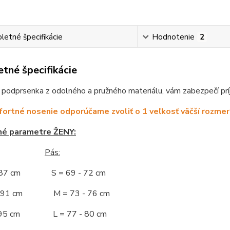
etné špecifikácie
Hodnotenie
2
tné špecifikácie
podprsenka z odolného a pružného materiálu, vám zabezpečí prí
ortné nosenie odporúčame zvoliť o 1 veľkosť väčší rozmer
né parametre ŽENY:
Pás:
- 87 cm S = 69 - 72 cm
 - 91 cm M = 73 - 76 cm
 - 95 cm L = 77 - 80 cm