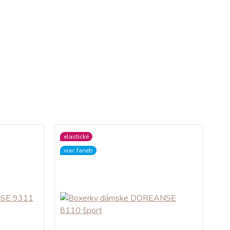
elastické
viac farieb