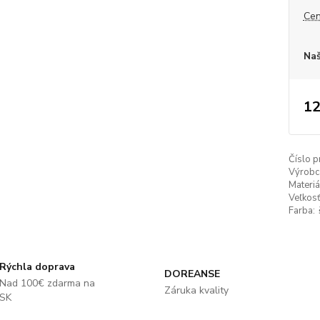
Cen
Naš
12
Číslo p
Výrobc
Materiá
Veľkosť
Farba:
Rýchla doprava
DOREANSE
Nad 100€ zdarma na
Záruka kvality
SK