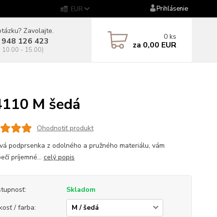
Prihlásenie
EUR
tázku? Zavolajte.
0
ks
 948 126 423
za
0,00 EUR
. 10.00 - 15.00)
4110 M šedá
Ohodnotiť produkt
vá podprsenka z odolného a pružného materiálu, vám
ečí príjemné...
celý popis
tupnosť:
Skladom
kosť / farba: