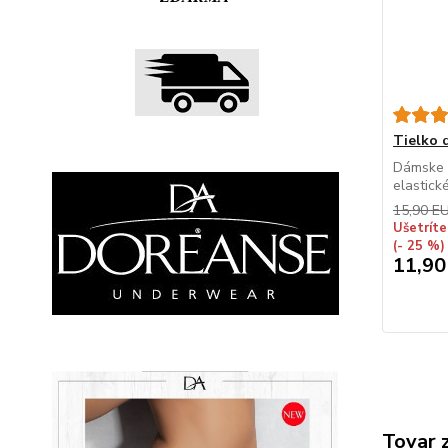
Tielko
Dámske t
elastick
15,90 E
Ušetríte
(- 25 %)
11,90
Tovar 