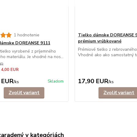
1 hodnotenie
Tielko dámske DOREANSE 
prémium vrúbkované
 dámske DOREANSE 9111
Prémiové tielko z rebrovaného
ielko vyrobené z príjemného
Vhodné ako ako samostatný top
ého materiálu. Je vhodné na nos...
UR
 4,00 EUR
 EUR
17,90 EUR
Skladom
/
ks
/
ks
Zvoliť variant
Zvoliť variant
zaradený v kategóriách