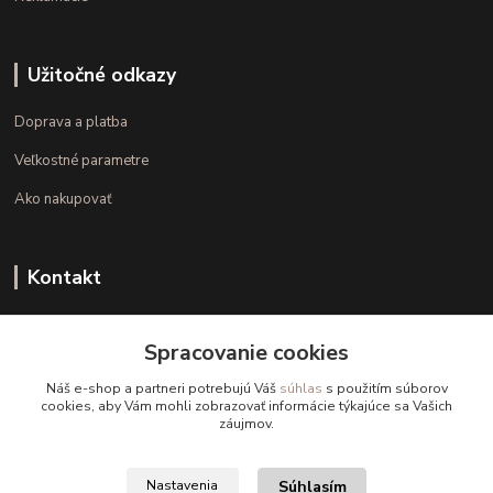
Užitočné odkazy
Doprava a platba
Veľkostné parametre
Ako nakupovať
Kontakt
+421 948 126 423
Spracovanie cookies
(Po.-Pi. 10.00 - 15.00)
Náš e-shop a partneri potrebujú Váš
súhlas
s použitím súborov
info@kvalitnaBielizen.sk
cookies, aby Vám mohli zobrazovať informácie týkajúce sa Vašich
záujmov.
Súhlasím
Nastavenia