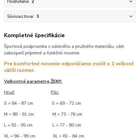
Hodnotenie
2
Súvisiaci tovar
3
Kompletné špecifikácie
Športová podprsenka z odolného a pružného materiálu, vám
zabezpečí príjemné a funkčné nosenie.
Pre komfortné nosenie odporúčame zvoliť o 1 veľkosť
väčší rozmer.
Veľkostné parametre ŽENY:
Hruď:
Pás:
S = 84 - 87 cm S = 69 - 72 cm
M = 88 - 91 cm M = 73 - 76 cm
L = 92 - 95 cm L = 77 - 80 cm
XL = 96 - 99 cm XL = 81 - 84 cm