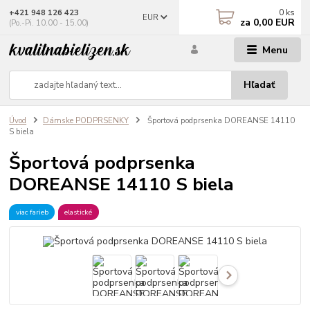
0
ks
+421 948 126 423
EUR
za
0,00 EUR
(Po.-Pi. 10.00 - 15.00)
Menu
Hľadať
Úvod
Dámske PODPRSENKY
Športová podprsenka DOREANSE 14110
S biela
Športová podprsenka
DOREANSE 14110 S biela
viac farieb
elastické