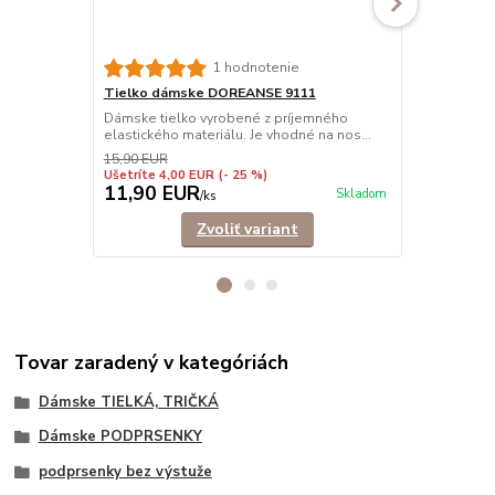
Tielko dám
1 hodnotenie
vrúbkované
Tielko dámske DOREANSE 9111
Prémiové tie
Dámske tielko vyrobené z príjemného
Vhodné ako a
elastického materiálu. Je vhodné na nos...
15,90 EUR
Ušetríte 4,00 EUR
(- 25 %)
11,90 EUR
17,90 E
Skladom
/
ks
Zvoliť variant
Tovar zaradený v kategóriách
Dámske TIELKÁ, TRIČKÁ
Dámske PODPRSENKY
podprsenky bez výstuže