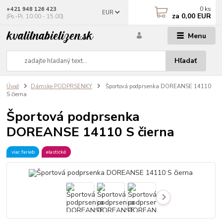
0
ks
+421 948 126 423
EUR
za
0,00 EUR
(Po.-Pi. 10.00 - 15.00)
Menu
Hľadať
Úvod
Dámske PODPRSENKY
Športová podprsenka DOREANSE 14110
S čierna
Športová podprsenka
DOREANSE 14110 S čierna
viac farieb
elastické