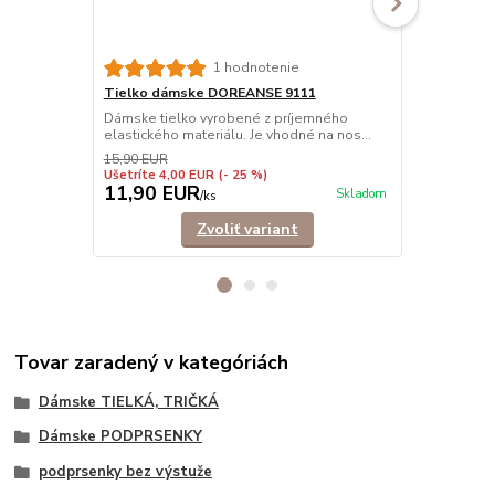
Tielko dám
1 hodnotenie
vrúbkované
Tielko dámske DOREANSE 9111
Prémiové tie
Dámske tielko vyrobené z príjemného
Vhodné ako a
elastického materiálu. Je vhodné na nos...
15,90 EUR
Ušetríte 4,00 EUR
(- 25 %)
11,90 EUR
17,90 E
Skladom
/
ks
Zvoliť variant
Tovar zaradený v kategóriách
Dámske TIELKÁ, TRIČKÁ
Dámske PODPRSENKY
podprsenky bez výstuže