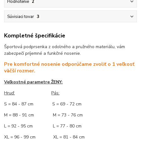
Hodnotenie
2
Súvisiaci tovar
3
Kompletné špecifikácie
Športová podprsenka z odolného a pružného materiálu, vám
zabezpečí príjemné a funkčné nosenie.
Pre komfortné nosenie odporúčame zvoliť o 1 veľkosť
väčší rozmer.
Veľkostné parametre ŽENY:
Hruď:
Pás:
S = 84 - 87 cm S = 69 - 72 cm
M = 88 - 91 cm M = 73 - 76 cm
L = 92 - 95 cm L = 77 - 80 cm
XL = 96 - 99 cm XL = 81 - 84 cm