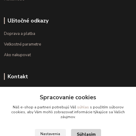
Užitočné odkazy
Doprava a platba
Veľkostné parametre
Ako nakupovať
Kontakt
+421 948 126 423
Spracovanie cookies
(Po.-Pi. 10.00 - 15.00)
Náš e-shop a partneri potrebujú Váš
súhlas
s použitím súborov
info@kvalitnaBielizen.sk
cookies, aby Vám mohli zobrazovať informácie týkajúce sa Vašich
záujmov.
Súhlasím
Nastavenia