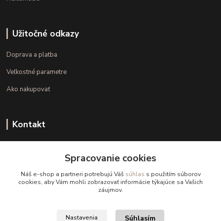
Užitočné odkazy
Doprava a platba
Veľkostné parametre
Ako nakupovať
Kontakt
+421 948 126 423
Spracovanie cookies
(Po.-Pi. 10.00 - 15.00)
Náš e-shop a partneri potrebujú Váš
súhlas
s použitím súborov
info@kvalitnaBielizen.sk
cookies, aby Vám mohli zobrazovať informácie týkajúce sa Vašich
záujmov.
Súhlasím
Nastavenia