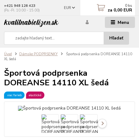
0
ks
+421 948 126 423
EUR
za
0,00 EUR
(Po.-Pi. 10.00 - 15.00)
Menu
Hľadať
Úvod
Dámske PODPRSENKY
Športová podprsenka DOREANSE 14110
XL šedá
Športová podprsenka
DOREANSE 14110 XL šedá
viac farieb
elastické