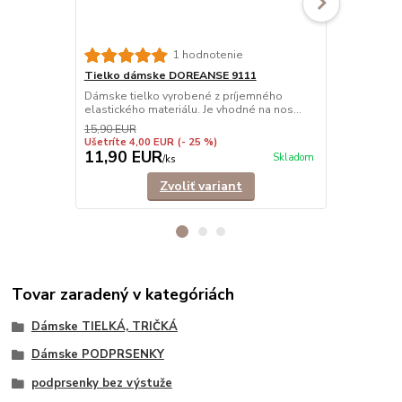
Tielko dám
1 hodnotenie
vrúbkované
Tielko dámske DOREANSE 9111
Prémiové tie
Dámske tielko vyrobené z príjemného
Vhodné ako a
elastického materiálu. Je vhodné na nos...
15,90 EUR
Ušetríte 4,00 EUR
(- 25 %)
11,90 EUR
17,90 E
Skladom
/
ks
Zvoliť variant
Tovar zaradený v kategóriách
Dámske TIELKÁ, TRIČKÁ
Dámske PODPRSENKY
podprsenky bez výstuže