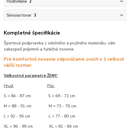
Hodnotenie
2
Súvisiaci tovar
3
Kompletné špecifikácie
Športová podprsenka z odolného a pružného materiálu, vám
zabezpečí príjemné a funkčné nosenie.
Pre komfortné nosenie odporúčame zvoliť o 1 veľkosť
väčší rozmer.
Veľkostné parametre ŽENY:
Hruď:
Pás:
S = 84 - 87 cm S = 69 - 72 cm
M = 88 - 91 cm M = 73 - 76 cm
L = 92 - 95 cm L = 77 - 80 cm
XL = 96 - 99 cm XL = 81 - 84 cm