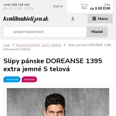
0
ks
+421 948 126 423
EUR
za
0,00 EUR
(Po.-Pi. 10.00 - 15.00)
Menu
Hľadať
Úvod
Pánske BOXERKY, SLIPY, TANGÁ
Slipy pánske DOREANSE 1395
extra jemné S telová
Slipy pánske DOREANSE 1395
extra jemné S telová
viac farieb
elastické