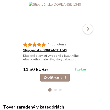
4 hodnotenie
Slipy pánske DOREANSE 1349
Slipy páns
BAVLNA
Klasické slipy sú vyrobené z kvalitného
elastického materiálu, ktorý zabezp...
Klasické sli
bavlny, ktor
11,50 EUR
11,90 E
Skladom
/
ks
Zvoliť variant
Tovar zaradený v kategóriách