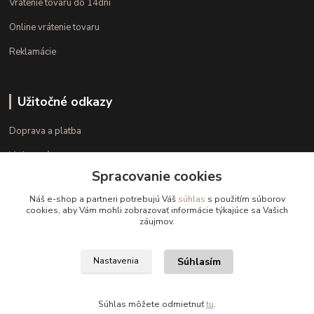
Vrátenie tovaru do 14dní
Online vrátenie tovaru
Reklamácie
Užitočné odkazy
Doprava a platba
Veľkostné parametre
Spracovanie cookies
Ako nakupovať
Náš e-shop a partneri potrebujú Váš
súhlas
s použitím súborov
cookies, aby Vám mohli zobrazovať informácie týkajúce sa Vašich
záujmov.
Kontakt
+421 948 126 423
Súhlasím
Nastavenia
(Po.-Pi. 10.00 - 15.00)
info@kvalitnaBielizen.sk
Súhlas môžete odmietnuť
tu
.