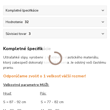
Kompletné špecifikácie
Hodnotenie
32
Súvisiaci tovar
3
Kompletné špecifikácie
Ultraľahké slipy, vyrobené z kvalitného elastického materiálu,
ktorý zabezpečí dokonalý komfort nosenia. Je odolný voči častému
praniu.
Odporúčame zvoliť o 1 veľkosť väčší rozmer!
Veľkostné parametre MUŽI:
Hruď
:
Pás:
S = 87 - 92 cm S = 77 - 82 cm