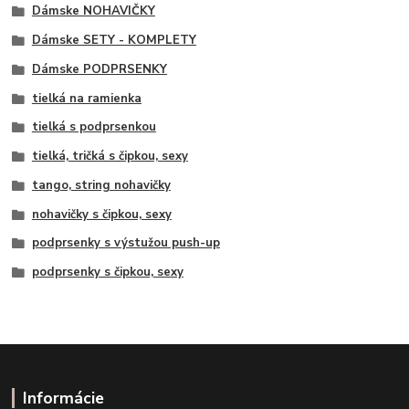
Dámske NOHAVIČKY
Dámske SETY - KOMPLETY
Dámske PODPRSENKY
tielká na ramienka
tielká s podprsenkou
tielká, tričká s čipkou, sexy
tango, string nohavičky
nohavičky s čipkou, sexy
podprsenky s výstužou push-up
podprsenky s čipkou, sexy
Informácie