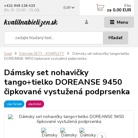
0
ks
+421 948 126 423
EUR
za
0,00 EUR
(Po.-Pi. 10.00 - 15.00)
Menu
Hľadať
Úvod
Dámske SETY - KOMPLETY
Dámsky set nohavičky tango+tielko
DOREANSE 9450 čipkované vystužená podprsenka
Dámsky set nohavičky
tango+tielko DOREANSE 9450
čipkované vystužená podprsenka
viac farieb
elastické