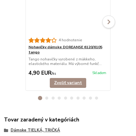
Svadobný s
4 hodnotenie
9410 s čipko
Nohavičky dámske DOREANSE 6120/6105
Exkluzívny s
tango
nastaviteľný
Tango nohavičky vyrobené z mäkkeho,
25,90 EUR
elastického materiálu. Má výborné funkč...
Ušetríte 6,4
4,90 EUR
19,50 E
Skladom
/
ks
Zvoliť variant
Tovar zaradený v kategóriách
Dámske TIELKÁ, TRIČKÁ