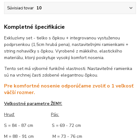
Súvisiaci tovar
10
Kompletné špecifikácie
Exkluzívny set - tielko s čipkou + integrovanou vystuženou
podprsenkou (1,5cm hrubá pena), nastaviteľnými ramienkami +
string nohavičky s čipkou. Vyrobené z mäkkého, elastického
materiálu, ktorý poskytuje vysoký komfort nosenia.
Tento set má výborné funkčné vlastnosti. Nastaviteľné ramienka
sú na vrchnej časti zdobené elegantnou čipkou.
Pre komfortné nosenie odporúčame zvoliť o 1 veľkosť
väčší rozmer.
Veľkostné parametre ŽENY:
Hruď:
Pás:
S = 84 - 87 cm S = 69 - 72 cm
M = 88 - 91 cm M = 73 - 76 cm