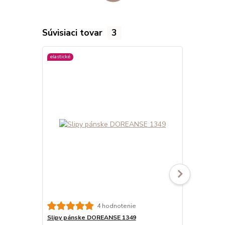
Súvisiaci tovar
3
elastické
viac farieb
4 hodnotenie
Slipy pánske DOREANSE 1349
Slipy páns