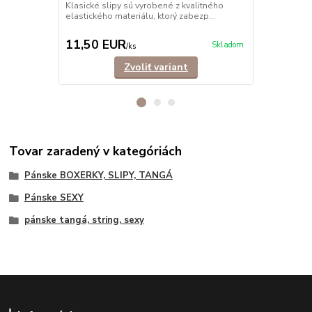
BAVLNA
Klasické slipy sú vyrobené z kvalitného
elastického materiálu, ktorý zabezp...
Klasické sli
bavlny, ktor
11,50 EUR
11,90 E
Skladom
/
ks
Zvoliť variant
Tovar zaradený v kategóriách
Pánske BOXERKY, SLIPY, TANGÁ
Pánske SEXY
pánske tangá, string, sexy