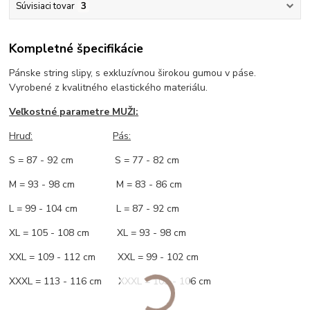
Súvisiaci tovar
3
Kompletné špecifikácie
Pánske string slipy, s exkluzívnou širokou gumou v páse.
Vyrobené z kvalitného elastického materiálu.
Veľkostné parametre MUŽI:
Hruď
:
Pás:
S = 87 - 92 cm S = 77 - 82 cm
M = 93 - 98 cm M = 83 - 86 cm
L = 99 - 104 cm L = 87 - 92 cm
XL = 105 - 108 cm XL = 93 - 98 cm
XXL = 109 - 112 cm XXL = 99 - 102 cm
XXXL = 113 - 116 cm XXXL = 103 - 106 cm