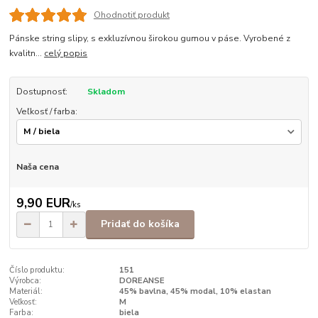
Ohodnotiť produkt
Pánske string slipy, s exkluzívnou širokou gumou v páse. Vyrobené z
kvalitn...
celý popis
Dostupnosť:
Skladom
Veľkosť / farba:
Naša cena
9,90 EUR
/
ks
Pridať do košíka
Číslo produktu:
151
Výrobca:
DOREANSE
Materiál:
45% bavlna, 45% modal, 10% elastan
Veľkosť:
M
Farba:
biela