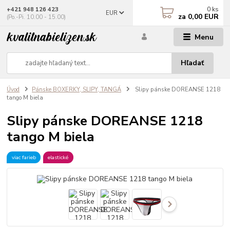
0
ks
+421 948 126 423
EUR
za
0,00 EUR
(Po.-Pi. 10.00 - 15.00)
Menu
Hľadať
Úvod
Pánske BOXERKY, SLIPY, TANGÁ
Slipy pánske DOREANSE 1218
tango M biela
Slipy pánske DOREANSE 1218
tango M biela
viac farieb
elastické