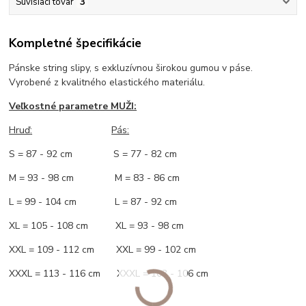
Súvisiaci tovar
3
Kompletné špecifikácie
Pánske string slipy, s exkluzívnou širokou gumou v páse.
Vyrobené z kvalitného elastického materiálu.
Veľkostné parametre MUŽI:
Hruď
:
Pás:
S = 87 - 92 cm S = 77 - 82 cm
M = 93 - 98 cm M = 83 - 86 cm
L = 99 - 104 cm L = 87 - 92 cm
XL = 105 - 108 cm XL = 93 - 98 cm
XXL = 109 - 112 cm XXL = 99 - 102 cm
XXXL = 113 - 116 cm XXXL = 103 - 106 cm