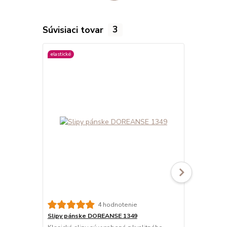
Súvisiaci tovar
3
elastické
viac farieb
4 hodnotenie
Slipy pánske DOREANSE 1349
Slipy páns
BAVLNA