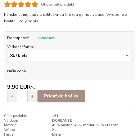
Ohodnotiť produkt
Pánske string slipy, s exkluzívnou širokou gumou v páse. Vyrobené z
kvalitn...
celý popis
Dostupnosť:
Skladom
Veľkosť / farba:
Naša cena
9,90 EUR
/
ks
Pridať do košíka
Číslo produktu:
151
Výrobca:
DOREANSE
Materiál:
45% bavlna, 45% modal, 10% elastan
Veľkosť:
XL
Farba:
biela