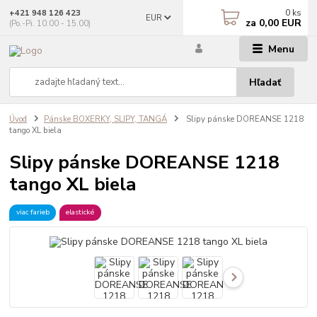
0
ks
+421 948 126 423
EUR
za
0,00 EUR
(Po.-Pi. 10.00 - 15.00)
Menu
Hľadať
Úvod
Pánske BOXERKY, SLIPY, TANGÁ
Slipy pánske DOREANSE 1218
tango XL biela
Slipy pánske DOREANSE 1218
tango XL biela
viac farieb
elastické