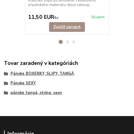
Klasické slipy sú vyrobené z kvalitného
elastického materiálu, ktorý zabezp...
Klasické sli
bavlny, ktor
11,50 EUR
11,90 E
Skladom
/
ks
Zvoliť variant
Tovar zaradený v kategóriách
Pánske BOXERKY, SLIPY, TANGÁ
Pánske SEXY
pánske tangá, string, sexy
Informácie