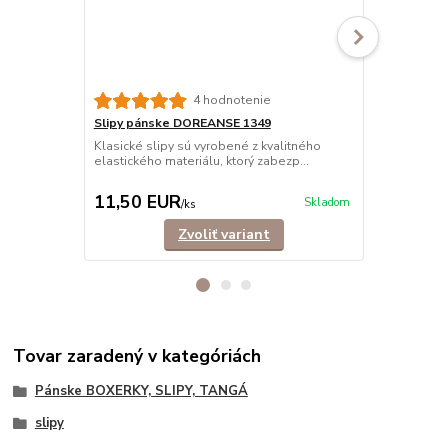
4 hodnotenie
Slipy pánske DOREANSE 1349
Slipy páns
BAVLNA
Klasické slipy sú vyrobené z kvalitného
elastického materiálu, ktorý zabezp...
Klasické sli
bavlny, ktor
11,50 EUR
11,90 E
Skladom
/
ks
Zvoliť variant
Tovar zaradený v kategóriách
Pánske BOXERKY, SLIPY, TANGÁ
slipy