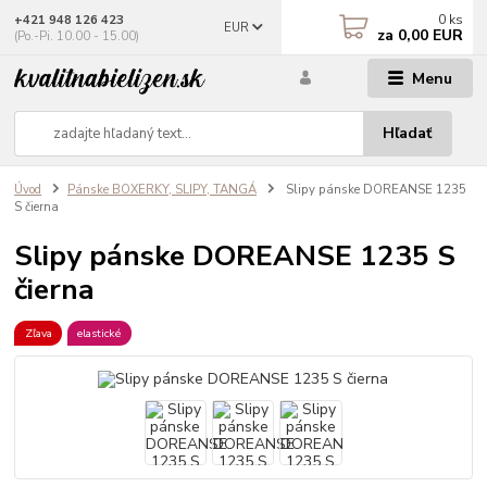
0
ks
+421 948 126 423
EUR
za
0,00 EUR
(Po.-Pi. 10.00 - 15.00)
Menu
Hľadať
Úvod
Pánske BOXERKY, SLIPY, TANGÁ
Slipy pánske DOREANSE 1235
S čierna
Slipy pánske DOREANSE 1235 S
čierna
Zľava
elastické