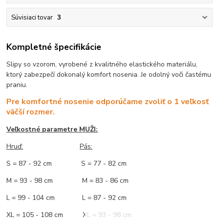
Súvisiaci tovar
3
Kompletné špecifikácie
Slipy so vzorom, vyrobené z kvalitného elastického materiálu,
ktorý zabezpečí dokonalý komfort nosenia. Je odolný voči častému
praniu.
Pre komfortné nosenie odporúčame zvoliť o 1 veľkosť
väčší rozmer.
Veľkostné parametre MUŽI:
Hruď
:
Pás:
S = 87 - 92 cm S = 77 - 82 cm
M = 93 - 98 cm M = 83 - 86 cm
L = 99 - 104 cm L = 87 - 92 cm
XL = 105 - 108 cm XL = 93 - 98 cm