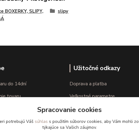
ke BOXERKY, SLIPY,
slipy
GÁ
pe
Užitočné odkazy
aru do 14dní
Doprava a platba
nie tovaru
Veľkostné parametre
Spracovanie cookies
Ako nakupovať
eri potrebujú Váš
súhlas
s použitím súborov cookies, aby Vám mohli zo
týkajúce sa Vašich záujmov.