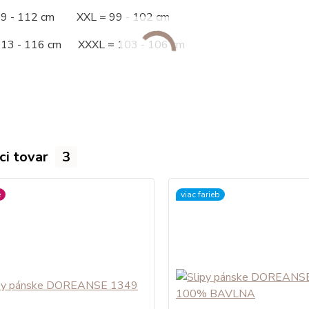
09 - 112 cm XXL = 99 - 102 cm
113 - 116 cm XXXL = 103 - 106 cm
ci tovar
3
é
viac farieb