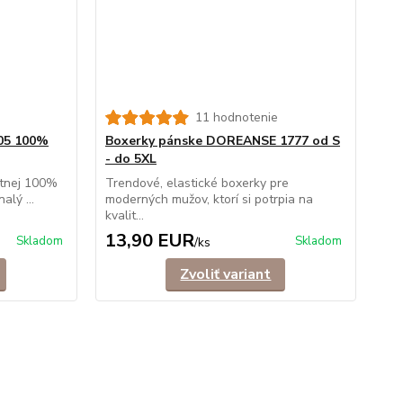
11 hodnotenie
05 100%
Boxerky pánske DOREANSE 1777 od S
- do 5XL
itnej 100%
Trendové, elastické boxerky pre
alý ...
moderných mužov, ktorí si potrpia na
kvalit...
13,90 EUR
Skladom
Skladom
/
ks
Zvoliť variant