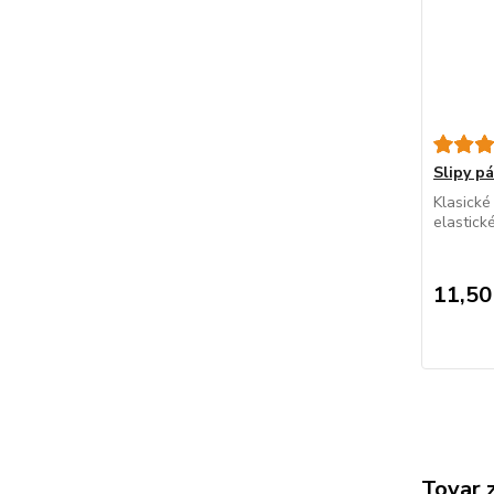
Slipy 
Klasické
elastick
11,50
Tovar 