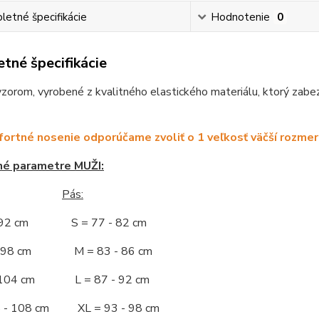
etné špecifikácie
Hodnotenie
0
tné špecifikácie
vzorom, vyrobené z kvalitného elastického materiálu, ktorý zabe
ortné nosenie odporúčame zvoliť o 1 veľkosť väčší rozmer
né parametre MUŽI:
Pás:
- 92 cm S = 77 - 82 cm
 - 98 cm M = 83 - 86 cm
- 104 cm L = 87 - 92 cm
5 - 108 cm XL = 93 - 98 cm