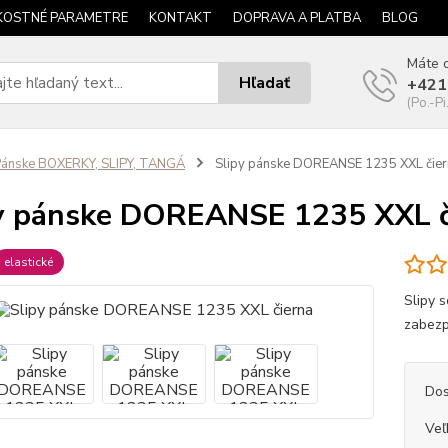
KOSTNÉ PARAMETRE
KONTAKT
DOPRAVA A PLATBA
BLOG
Máte o
Hľadať
+421
(Po.-Pi
ánske BOXERKY, SLIPY, TANGÁ
Slipy pánske DOREANSE 1235 XXL čier
y pánske DOREANSE 1235 XXL č
elastické
Slipy 
zabezp
Dos
Veľ