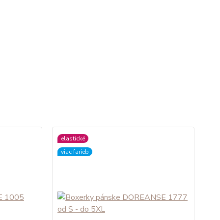
elastické
viac farieb