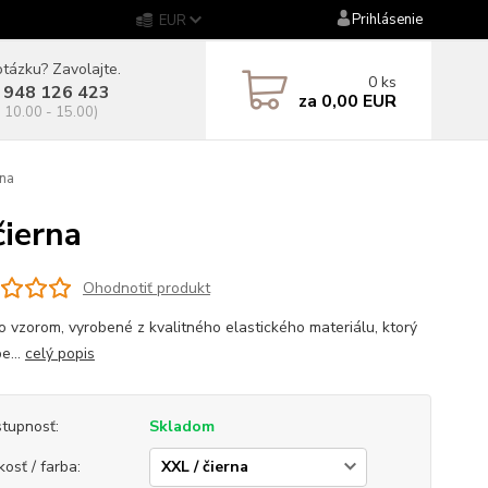
Prihlásenie
EUR
tázku? Zavolajte.
0
ks
 948 126 423
za
0,00 EUR
. 10.00 - 15.00)
na
ierna
Ohodnotiť produkt
so vzorom, vyrobené z kvalitného elastického materiálu, ktorý
e...
celý popis
tupnosť:
Skladom
kosť / farba: