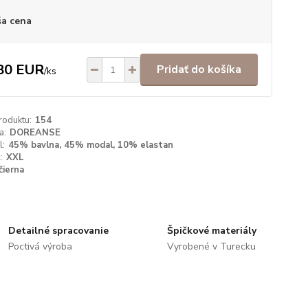
a cena
80 EUR
Pridať do košíka
/
ks
roduktu:
154
a:
DOREANSE
l:
45% bavlna, 45% modal, 10% elastan
:
XXL
čierna
Detailné spracovanie
Špičkové materiály
Poctivá výroba
Vyrobené v Turecku