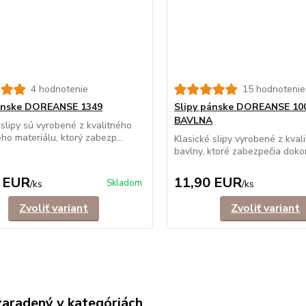
4 hodnotenie
15 hodnotenie
pánske DOREANSE 1349
Slipy pánske DOREANSE 10
BAVLNA
 slipy sú vyrobené z kvalitného
ého materiálu, ktorý zabezp...
Klasické slipy vyrobené z kval
bavlny, ktoré zabezpečia dokon
 EUR
11,90 EUR
Skladom
/
ks
/
ks
Zvoliť variant
Zvoliť variant
zaradený v kategóriách