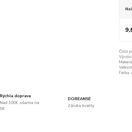
Naš
9,
Číslo p
Výrobc
Materiá
Veľkosť
Farba:
Rýchla doprava
DOREANSE
Nad 100€ zdarma na
Záruka kvality
SK