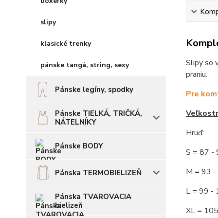
boxerky
Kompl
slipy
Komple
klasické trenky
Slipy so 
pánske tangá, string, sexy
praniu.
Pánske legíny, spodky
Pre komf
Veľkost
Pánske TIELKÁ, TRIČKÁ,
NÁTELNÍKY
Hruď
:
Pánske BODY
S = 87 
M = 93
Pánska TERMOBIELIZEŇ
L = 99 
Pánska TVAROVACIA
bielizeň
XL = 10