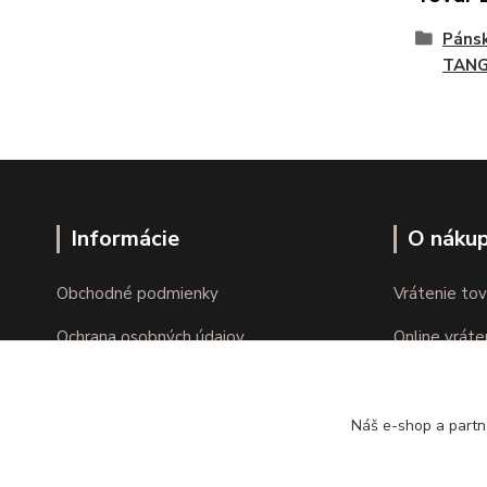
Páns
TAN
Informácie
O náku
Obchodné podmienky
Vrátenie tov
Ochrana osobných údajov
Online vráte
Kontakty
Reklamácie
Náš e-shop a partn