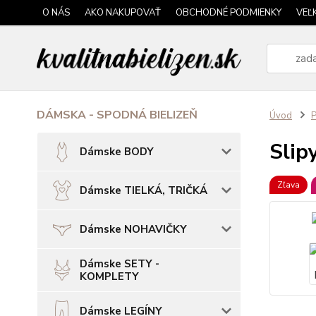
O NÁS
AKO NAKUPOVAŤ
OBCHODNÉ PODMIENKY
VEĽ
DÁMSKA - SPODNÁ BIELIZEŇ
Úvod
P
Slip
Dámske BODY
Zľava
Dámske TIELKÁ, TRIČKÁ
Dámske NOHAVIČKY
Dámske SETY -
KOMPLETY
Dámske LEGÍNY