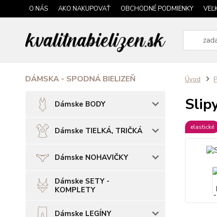
O NÁS
AKO NAKUPOVAŤ
OBCHODNÉ PODMIENKY
VEĽ
DÁMSKA - SPODNÁ BIELIZEŇ
Úvod
P
Slip
Dámske BODY
elastické
Dámske TIELKÁ, TRIČKÁ
Dámske NOHAVIČKY
Dámske SETY -
KOMPLETY
Dámske LEGÍNY