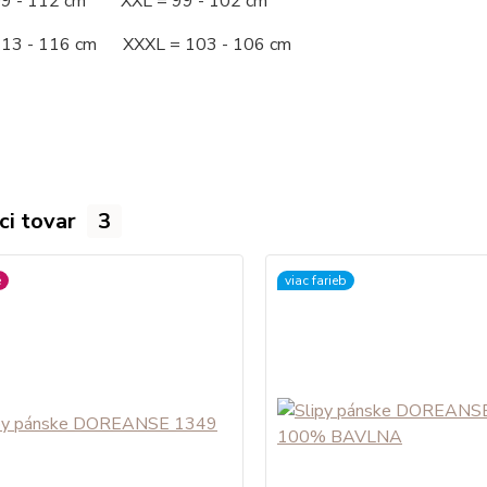
09 - 112 cm XXL = 99 - 102 cm
113 - 116 cm XXXL = 103 - 106 cm
ci tovar
3
é
viac farieb