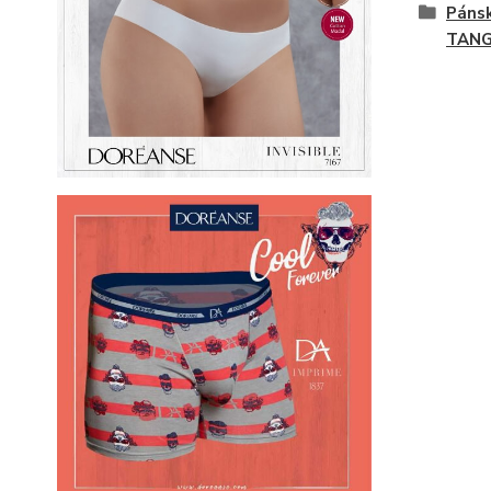
Páns
TAN