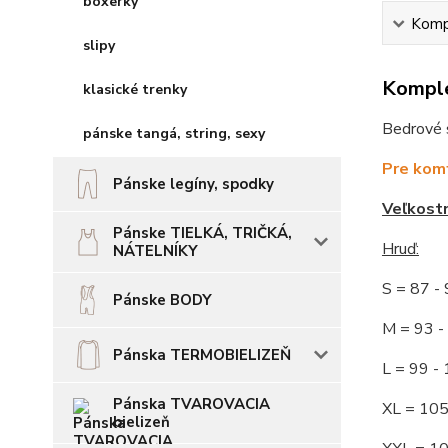
boxerky
Kompl
slipy
Komple
klasické trenky
Bedrové s
pánske tangá, string, sexy
Pre komf
Pánske legíny, spodky
Veľkost
Pánske TIELKÁ, TRIČKÁ,
Hruď
:
NÁTELNÍKY
S = 87 
Pánske BODY
M = 93
Pánska TERMOBIELIZEŇ
L = 99 
Pánska TVAROVACIA
XL = 10
bielizeň