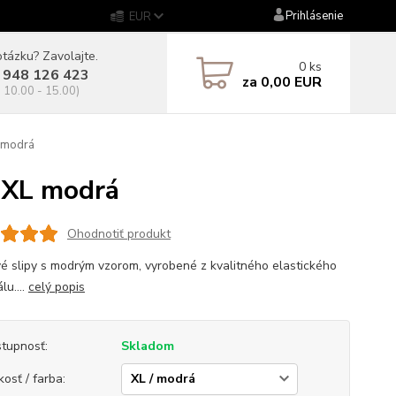
Prihlásenie
EUR
tázku? Zavolajte.
0
ks
 948 126 423
za
0,00 EUR
. 10.00 - 15.00)
 modrá
 XL modrá
Ohodnotiť produkt
é slipy s modrým vzorom, vyrobené z kvalitného elastického
lu....
celý popis
tupnosť:
Skladom
kosť / farba: