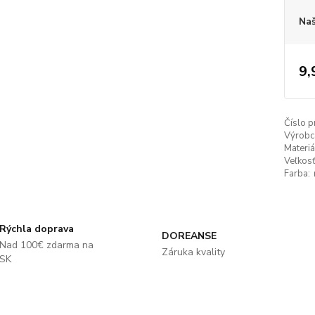
Naš
9,
Číslo p
Výrobc
Materiá
Veľkosť
Farba:
Rýchla doprava
DOREANSE
Nad 100€ zdarma na
Záruka kvality
SK