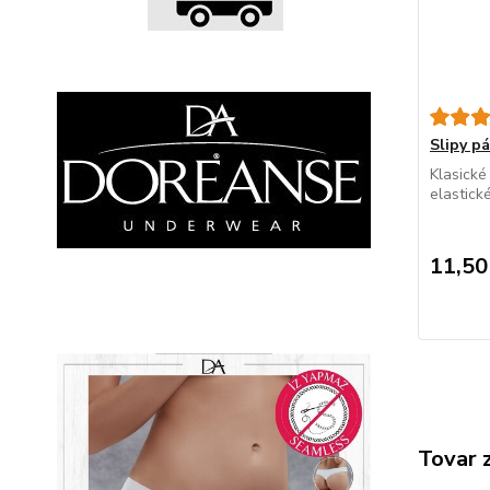
Slipy 
Klasické
elastick
11,50
Tovar 