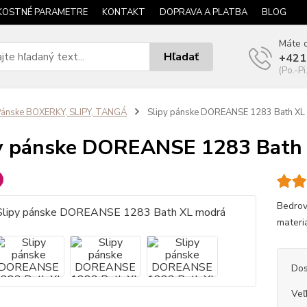
KOSTNÉ PARAMETRE
KONTAKT
DOPRAVA A PLATBA
BLOG
Máte o
Hľadať
+421
(Po.-Pi
ánske BOXERKY, SLIPY, TANGÁ
Slipy pánske DOREANSE 1283 Bath XL
y pánske DOREANSE 1283 Bath
Bedrov
materiá
Dos
Veľ