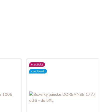
elastické
viac farieb