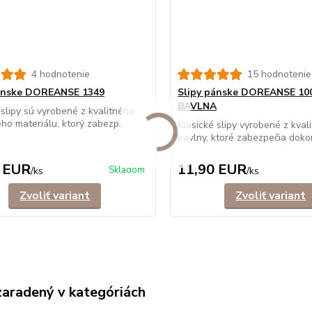
4 hodnotenie
15 hodnotenie
pánske DOREANSE 1349
Slipy pánske DOREANSE 10
BAVLNA
 slipy sú vyrobené z kvalitného
ého materiálu, ktorý zabezp...
Klasické slipy vyrobené z kval
bavlny, ktoré zabezpečia dokon
 EUR
11,90 EUR
Skladom
/
ks
/
ks
Zvoliť variant
Zvoliť variant
zaradený v kategóriách