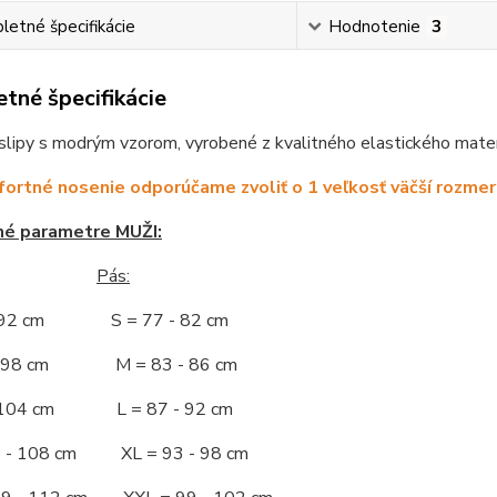
etné špecifikácie
Hodnotenie
3
tné špecifikácie
lipy s modrým vzorom, vyrobené z kvalitného elastického materi
ortné nosenie odporúčame zvoliť o 1 veľkosť väčší rozmer
né parametre MUŽI:
Pás:
- 92 cm S = 77 - 82 cm
 - 98 cm M = 83 - 86 cm
- 104 cm L = 87 - 92 cm
5 - 108 cm XL = 93 - 98 cm