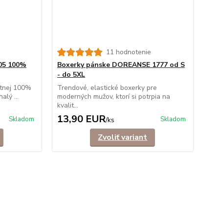
11 hodnotenie
05 100%
Boxerky pánske DOREANSE 1777 od S
- do 5XL
itnej 100%
Trendové, elastické boxerky pre
alý ...
moderných mužov, ktorí si potrpia na
kvalit...
13,90 EUR
Skladom
Skladom
/
ks
Zvoliť variant