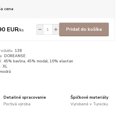
a cena
90 EUR
Pridať do košíka
/
ks
roduktu:
138
a:
DOREANSE
l:
45% bavlna, 45% modal, 10% elastan
:
XL
modrá
Detailné spracovanie
Špičkové materiály
Poctivá výroba
Vyrobené v Turecku