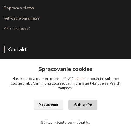
Doprava a platba
Veľkostné parametre
Ako nakupovať
Kontakt
+421 948 126 423
Spracovanie cookies
(Po.-Pi. 10.00 - 15.00)
Náš e-shop a partneri potrebujú Váš
súhlas
s použitím súborov
info@kvalitnaBielizen.sk
cookies, aby Vám mohli zobrazovať informácie týkajúce sa Vašich
záujmov.
Súhlasím
Nastavenia
Copyright © kvalitnabielizen.sk
Súhlas môžete odmietnuť
tu
.