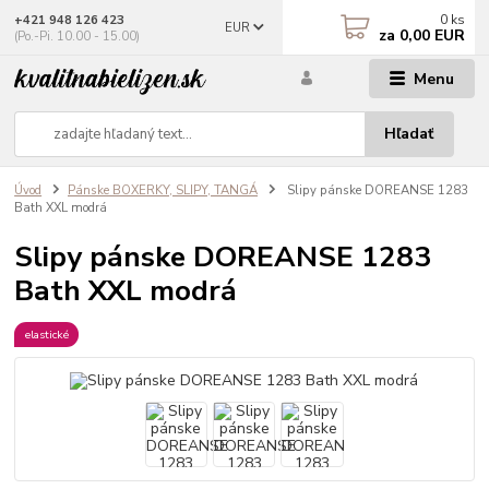
0
ks
+421 948 126 423
EUR
za
0,00 EUR
(Po.-Pi. 10.00 - 15.00)
Menu
Hľadať
Úvod
Pánske BOXERKY, SLIPY, TANGÁ
Slipy pánske DOREANSE 1283
Bath XXL modrá
Slipy pánske DOREANSE 1283
Bath XXL modrá
elastické