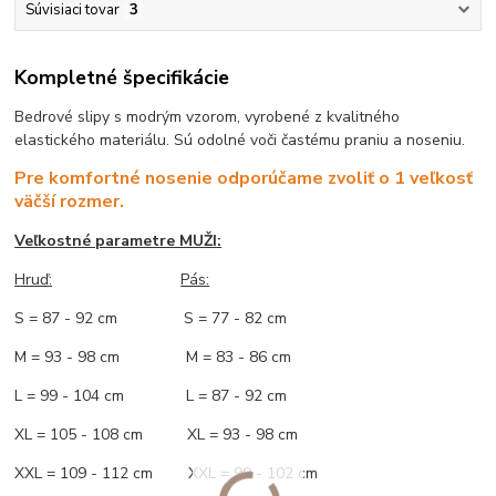
Súvisiaci tovar
3
Kompletné špecifikácie
Bedrové slipy s modrým vzorom, vyrobené z kvalitného
elastického materiálu. Sú odolné voči častému praniu a noseniu.
Pre komfortné nosenie odporúčame zvoliť o 1 veľkosť
väčší rozmer.
Veľkostné parametre MUŽI:
Hruď
:
Pás:
S = 87 - 92 cm S = 77 - 82 cm
M = 93 - 98 cm M = 83 - 86 cm
L = 99 - 104 cm L = 87 - 92 cm
XL = 105 - 108 cm XL = 93 - 98 cm
XXL = 109 - 112 cm XXL = 99 - 102 cm