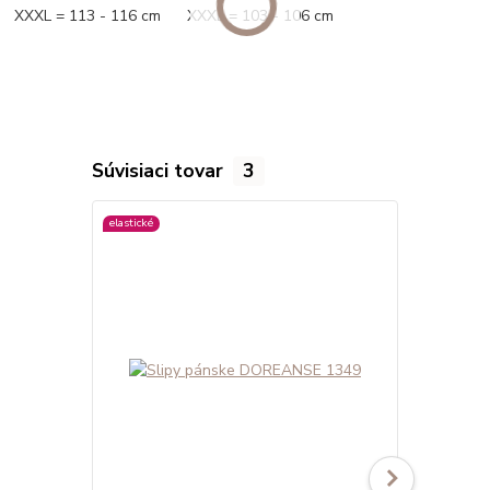
XXXL = 113 - 116 cm XXXL = 103 - 106 cm
Súvisiaci tovar
3
elastické
viac farieb