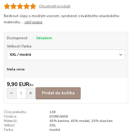
Ohodnotiť produkt
Bedrové slipy s modrým vzorom, vyrobené z kvalitného elastického
materiálu....
celý popis
Dostupnosť:
Skladom
Veľkosť / farba:
Naša cena
9,90 EUR
/
ks
Pridať do košíka
Číslo produktu:
138
Výrobca:
DOREANSE
Materiál:
45% bavlna, 45% modal, 10% elastan
Veľkosť:
XXL
Farba:
modrá