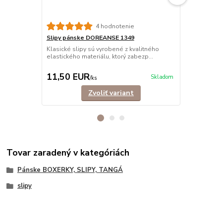
4 hodnotenie
Slipy pánske DOREANSE 1349
Slipy páns
BAVLNA
Klasické slipy sú vyrobené z kvalitného
elastického materiálu, ktorý zabezp...
Klasické sli
bavlny, ktor
11,50 EUR
11,90 E
Skladom
/
ks
Zvoliť variant
Tovar zaradený v kategóriách
Pánske BOXERKY, SLIPY, TANGÁ
slipy