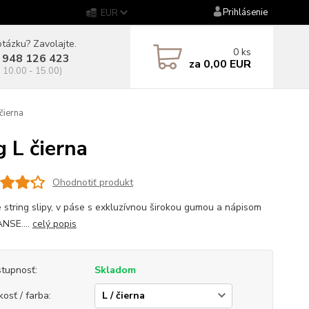
Prihlásenie
EUR
tázku? Zavolajte.
0
ks
 948 126 423
za
0,00 EUR
. 10.00 - 15.00)
čierna
 L čierna
Ohodnotiť produkt
 string slipy, v páse s exkluzívnou širokou gumou a nápisom
NSE....
celý popis
tupnosť:
Skladom
kosť / farba: