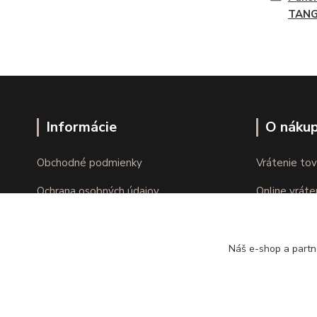
TAN
Informácie
O náku
Obchodné podmienky
Vrátenie tov
Ochrana osobných údajov
Online vráte
Kontakty
Reklamácie
Náš e-shop a partn