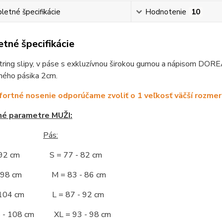
etné špecifikácie
Hodnotenie
10
tné špecifikácie
ring slipy, v páse s exkluzívnou širokou gumou a nápisom DORE
ného pásika 2cm.
ortné nosenie odporúčame zvoliť o 1 veľkosť väčší rozmer
né parametre MUŽI:
Pás:
- 92 cm S = 77 - 82 cm
 - 98 cm M = 83 - 86 cm
- 104 cm L = 87 - 92 cm
5 - 108 cm XL = 93 - 98 cm