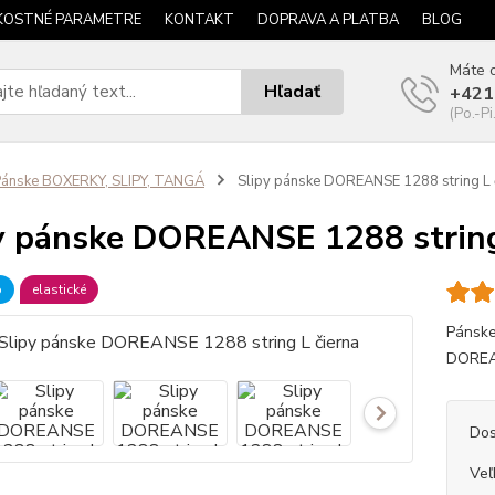
KOSTNÉ PARAMETRE
KONTAKT
DOPRAVA A PLATBA
BLOG
Máte o
Hľadať
+421
(Po.-Pi
ánske BOXERKY, SLIPY, TANGÁ
Slipy pánske DOREANSE 1288 string L 
y pánske DOREANSE 1288 string
b
elastické
Pánske
DOREA
Dos
Veľ