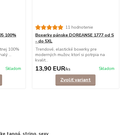
11 hodnotenie
05 100%
Boxerky pánske DOREANSE 1777 od S
- do 5XL
itnej 100%
Trendové, elastické boxerky pre
alý ...
moderných mužov, ktorí si potrpia na
kvalit...
13,90 EUR
Skladom
Skladom
/
ks
Zvoliť variant
ke tangá, string, sexy