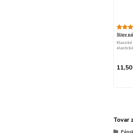
Slipy 
Klasické
elastick
11,50
Tovar 
Páns