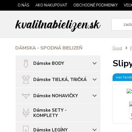
O NÁS
AKO NAKUPOVAŤ
OBCHODNÉ PODMIENKY
VEĽ
DÁMSKA - SPODNÁ BIELIZEŇ
Úvod
P
Slip
Dámske BODY
viac farie
Dámske TIELKÁ, TRIČKÁ
Dámske NOHAVIČKY
Dámske SETY -
KOMPLETY
Dámske LEGÍNY