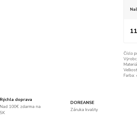
Naš
11
Číslo p
Výrobc
Materiá
Veľkosť
Farba:
Rýchla doprava
DOREANSE
Nad 100€ zdarma na
Záruka kvality
SK