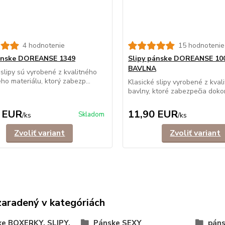
4 hodnotenie
15 hodnotenie
pánske DOREANSE 1349
Slipy pánske DOREANSE 10
BAVLNA
 slipy sú vyrobené z kvalitného
ého materiálu, ktorý zabezp...
Klasické slipy vyrobené z kval
bavlny, ktoré zabezpečia dokon
 EUR
11,90 EUR
Skladom
/
ks
/
ks
Zvoliť variant
Zvoliť variant
zaradený v kategóriách
ke BOXERKY, SLIPY,
Pánske SEXY
páns