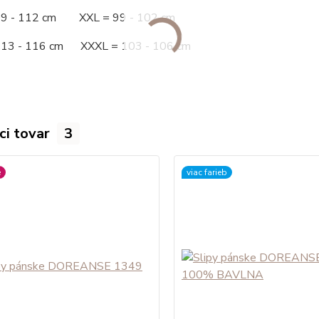
09 - 112 cm XXL = 99 - 102 cm
113 - 116 cm XXXL = 103 - 106 cm
ci tovar
3
é
viac farieb