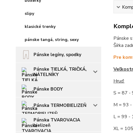
boxerky
Kompl
slipy
Komple
klasické trenky
Pánske st
pánske tangá, string, sexy
Šírka zad
Pánske legíny, spodky
Pre komf
Veľkost
Pánske TIELKÁ, TRIČKÁ,
NÁTELNÍKY
Hruď
:
Pánske BODY
S = 87 
M = 93
Pánska TERMOBIELIZEŇ
L = 99 
Pánska TVAROVACIA
bielizeň
XL = 10