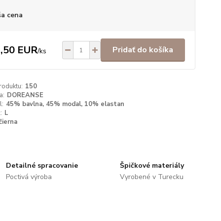
a cena
,50 EUR
Pridať do košíka
/
ks
roduktu:
150
a:
DOREANSE
l:
45% bavlna, 45% modal, 10% elastan
:
L
čierna
Detailné spracovanie
Špičkové materiály
Poctivá výroba
Vyrobené v Turecku