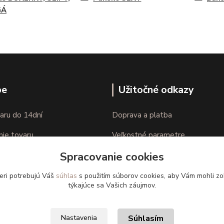
GÁ
pe
Užitočné odkazy
aru do 14dní
Doprava a platba
nie tovaru
Veľkostné parametre
Spracovanie cookies
Ako nakupovať
eri potrebujú Váš
súhlas
s použitím súborov cookies, aby Vám mohli zo
týkajúce sa Vašich záujmov.
Súhlasím
Nastavenia