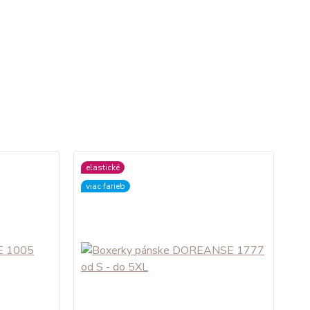
elastické
viac farieb