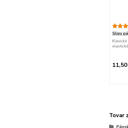
Slipy 
Klasické
elastick
11,50
Tovar 
Páns