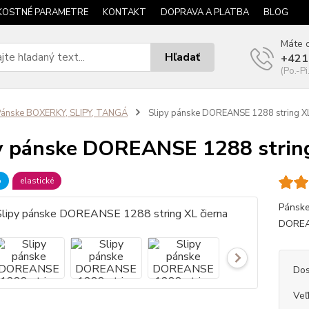
KOSTNÉ PARAMETRE
KONTAKT
DOPRAVA A PLATBA
BLOG
Máte o
Hľadať
+421
(Po.-Pi
ánske BOXERKY, SLIPY, TANGÁ
Slipy pánske DOREANSE 1288 string XL
y pánske DOREANSE 1288 string
b
elastické
Pánske
DOREA
Dos
Veľ