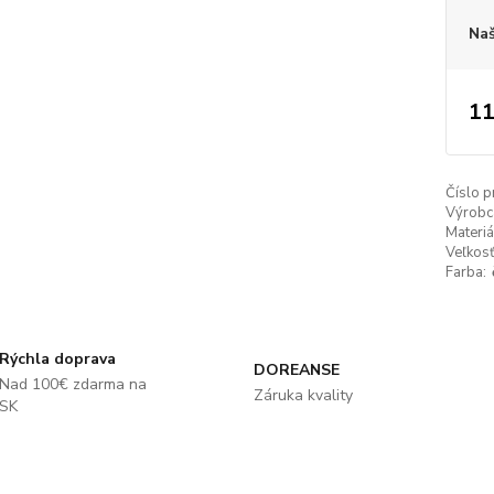
Naš
11
Číslo p
Výrobc
Materiá
Veľkosť
Farba:
Rýchla doprava
DOREANSE
Nad 100€ zdarma na
Záruka kvality
SK