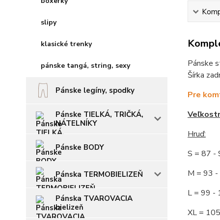
boxerky
Kompl
slipy
Komple
klasické trenky
Pánske st
pánske tangá, string, sexy
Šírka zad
Pánske legíny, spodky
Pre komf
Veľkost
Pánske TIELKÁ, TRIČKÁ,
NÁTELNÍKY
Hruď
:
Pánske BODY
S = 87 
M = 93
Pánska TERMOBIELIZEŇ
L = 99 
Pánska TVAROVACIA
bielizeň
XL = 10