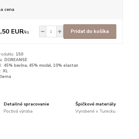
a cena
,50 EUR
Pridať do košíka
/
ks
roduktu:
150
a:
DOREANSE
l:
45% bavlna, 45% modal, 10% elastan
:
XL
čierna
Detailné spracovanie
Špičkové materiály
Poctivá výroba
Vyrobené v Turecku