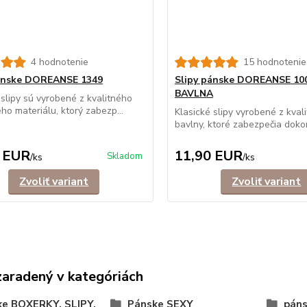
4 hodnotenie
15 hodnotenie
pánske DOREANSE 1349
Slipy pánske DOREANSE 10
BAVLNA
 slipy sú vyrobené z kvalitného
ého materiálu, ktorý zabezp...
Klasické slipy vyrobené z kval
bavlny, ktoré zabezpečia dokon
 EUR
11,90 EUR
Skladom
/
ks
/
ks
Zvoliť variant
Zvoliť variant
zaradený v kategóriách
ke BOXERKY, SLIPY,
Pánske SEXY
páns