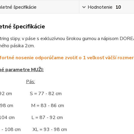
etné špecifikácie
Hodnotenie
10
tné špecifikácie
ring slipy, v páse s exkluzívnou širokou gumou a nápisom DORE
ného pásika 2cm.
ortné nosenie odporúčame zvoliť o 1 veľkosť väčší rozmer
né parametre MUŽI:
Pás:
- 92 cm S = 77 - 82 cm
 - 98 cm M = 83 - 86 cm
- 104 cm L = 87 - 92 cm
5 - 108 cm XL = 93 - 98 cm