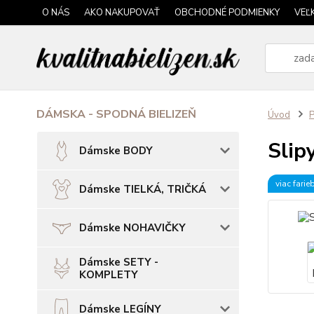
O NÁS
AKO NAKUPOVAŤ
OBCHODNÉ PODMIENKY
VEĽ
DÁMSKA - SPODNÁ BIELIZEŇ
Úvod
P
Slip
Dámske BODY
viac farie
Dámske TIELKÁ, TRIČKÁ
Dámske NOHAVIČKY
Dámske SETY -
KOMPLETY
Dámske LEGÍNY