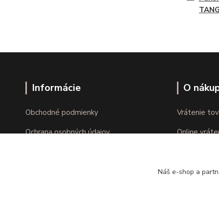
TAN
Informácie
O náku
Obchodné podmienky
Vrátenie tov
Ochrana osobných údajov
Online vráte
Kontakty
Reklamácie
Náš e-shop a partn