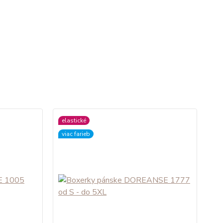
elastické
viac farieb