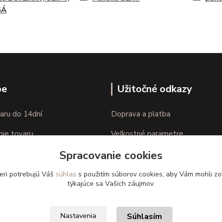
GÁ
pe
Užitočné odkazy
aru do 14dní
Doprava a platba
nie tovaru
Veľkostné parametre
Spracovanie cookies
Ako nakupovať
eri potrebujú Váš
súhlas
s použitím súborov cookies, aby Vám mohli zo
týkajúce sa Vašich záujmov.
Súhlasím
Nastavenia