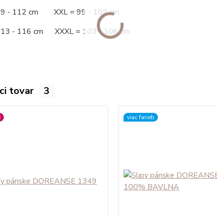
09 - 112 cm XXL = 99 - 102 cm
113 - 116 cm XXXL = 103 - 106 cm
ci tovar
3
é
viac farieb