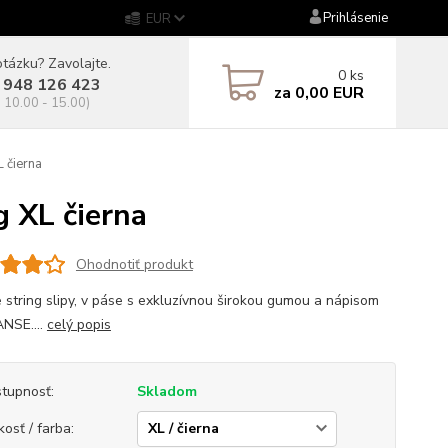
Prihlásenie
EUR
tázku? Zavolajte.
0
ks
 948 126 423
za
0,00 EUR
. 10.00 - 15.00)
 čierna
 XL čierna
Ohodnotiť produkt
 string slipy, v páse s exkluzívnou širokou gumou a nápisom
NSE....
celý popis
tupnosť:
Skladom
kosť / farba: