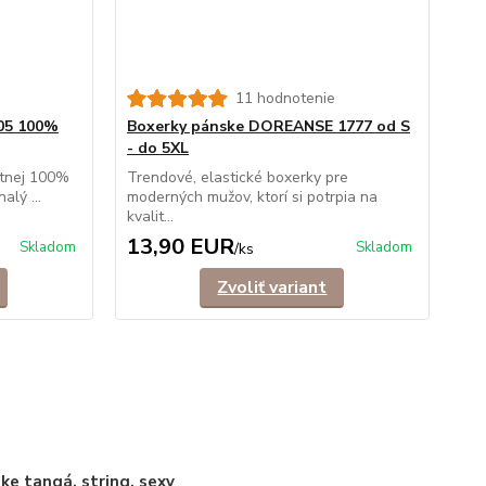
11 hodnotenie
05 100%
Boxerky pánske DOREANSE 1777 od S
- do 5XL
itnej 100%
Trendové, elastické boxerky pre
alý ...
moderných mužov, ktorí si potrpia na
kvalit...
13,90 EUR
Skladom
Skladom
/
ks
Zvoliť variant
ke tangá, string, sexy